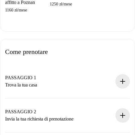
affitto a Poznan
1250 zł
/
mese
1160 zł
/
mese
Come prenotare
PASSAGGIO 1
Trova la tua casa
Processo di prenotazione 100% online.
Case e Proprietari verificati.
Hai tutte le informazioni necessarie in anticipo.
PASSAGGIO 2
Invia la tua richiesta di prenotazione
Invia dettagli base del tuo profilo e metodo di pagamento.