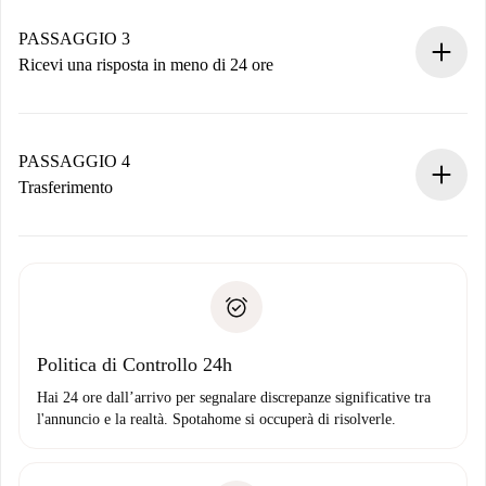
Ricorda che non ti addebiteremo nulla finché il proprietario
non accetta.
PASSAGGIO 3
Ricevi una risposta in meno di 24 ore
Il proprietario ha fino a 24 ore per confermare.
Se accettata, ti addebiteremo il pagamento e ti metteremo in
contatto con il proprietario.
PASSAGGIO 4
Se rifiutata: non ti addebiteremo nulla e ti proporremo
Trasferimento
alternative.
Concorda con il proprietario i dettagli del tuo arrivo, ritiro
Documenti richiesti se la proprietà è “
Spotahome plus
”.
delle chiavi, ecc.
Documento d'identità o Passaporto
Spotahome trasferirà il primo pagamento al proprietario
Prova di solvibilità
solo se non segnali problemi.
Domiciliazione del pagamento
Politica di Controllo 24h
Hai 24 ore dall’arrivo per segnalare discrepanze significative tra
l'annuncio e la realtà. Spotahome si occuperà di risolverle.