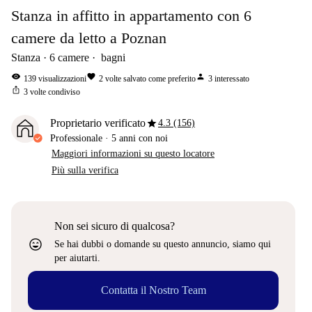
Stanza in affitto in appartamento con 6
camere da letto a Poznan
Stanza
6
camere
bagni
visibility
favorite
person
139
visualizzazioni
2
volte salvato come preferito
3
interessato
ios_share
3
volte condiviso
star
Proprietario verificato
4.3 (156)
Professionale
·
5 anni
con noi
Maggiori informazioni su questo locatore
Più sulla verifica
Non sei sicuro di qualcosa?
sentiment_very_satisfied
Se hai dubbi o domande su questo annuncio, siamo qui
per aiutarti.
Contatta il Nostro Team