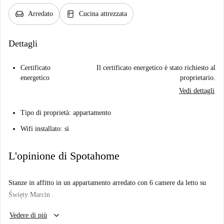
chair
kitchen
Arredato
Cucina attrezzata
Dettagli
Certificato
Il certificato energetico è stato richiesto al
energetico
proprietario.
Vedi dettagli
Tipo di proprietà: appartamento
Wifi installato: sì
L'opinione di Spotahome
Stanze in affitto in un appartamento arredato con 6 camere da letto su
Święty Marcin .
Importante: - Non abbiamo visitato questo posto... ancora. Inviamo
keyboard_arrow_down
Vedere di più
Homechecker a visitare ogni appartamento su Spotahome, quindi torna