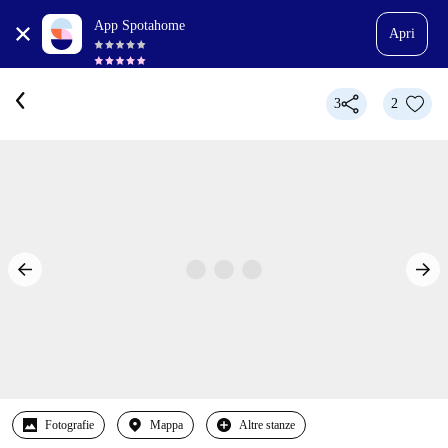
App Spotahome
Apri
3
2
Fotografie
Mappa
Altre stanze