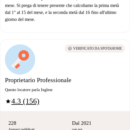
mese. Si prega di tenere presente che calcoliamo la prima metà
dal 1° al 15 del mese, e la seconda metà dal 16 fino all'ultimo
giorno del mese.
check_circle
VERIFICATO DA SPOTAHOME
Proprietario Professionale
Questo locatore parla Inglese
4.3 (156)
star
228
Dal 2021
Annunci pubblicati
con noi