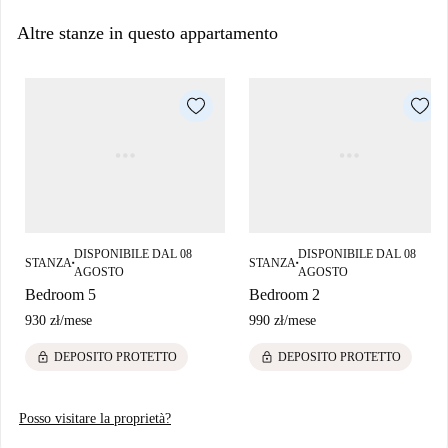
presto per una visita guidata più foto a 360° e HD.
Altre stanze in questo appartamento
DISPONIBILE DAL 08
DISPONIBILE DAL 08
STANZA
STANZA
■
■
AGOSTO
AGOSTO
Bedroom 5
Bedroom 2
930 zł
/
mese
990 zł
/
mese
lock
lock
DEPOSITO PROTETTO
DEPOSITO PROTETTO
Posso visitare la proprietà?