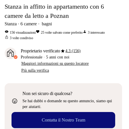
Stanza in affitto in appartamento con 6
camere da letto a Poznan
Stanza
6
camere
bagni
visibility
favorite
person
156
visualizzazioni
25
volte salvato come preferito
3
interessato
ios_share
3
volte condiviso
star
Proprietario verificato
4.3 (156)
Professionale
·
5 anni
con noi
Maggiori informazioni su questo locatore
Più sulla verifica
Non sei sicuro di qualcosa?
sentiment_very_satisfied
Se hai dubbi o domande su questo annuncio, siamo qui
per aiutarti.
Contatta il Nostro Team