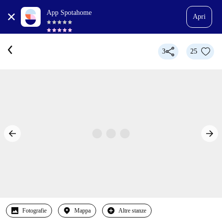
App Spotahome
Apri
3
25
Fotografie
Mappa
Altre stanze