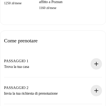
affitto a Poznan
1250 zł
/
mese
1160 zł
/
mese
Come prenotare
PASSAGGIO 1
Trova la tua casa
Processo di prenotazione 100% online.
Case e Proprietari verificati.
Hai tutte le informazioni necessarie in anticipo.
PASSAGGIO 2
Invia la tua richiesta di prenotazione
Invia dettagli base del tuo profilo e metodo di pagamento.