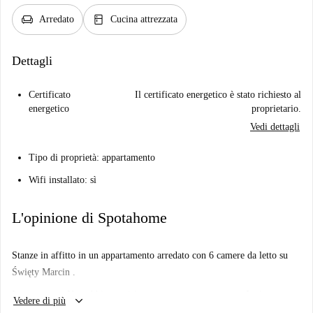
chair
kitchen
Arredato
Cucina attrezzata
Dettagli
Certificato
Il certificato energetico è stato richiesto al
energetico
proprietario.
Vedi dettagli
Tipo di proprietà: appartamento
Wifi installato: sì
L'opinione di Spotahome
Stanze in affitto in un appartamento arredato con 6 camere da letto su
Święty Marcin .
Importante: - Non abbiamo visitato questo posto... ancora. Inviamo
keyboard_arrow_down
Vedere di più
Homechecker a visitare ogni appartamento su Spotahome, quindi torna