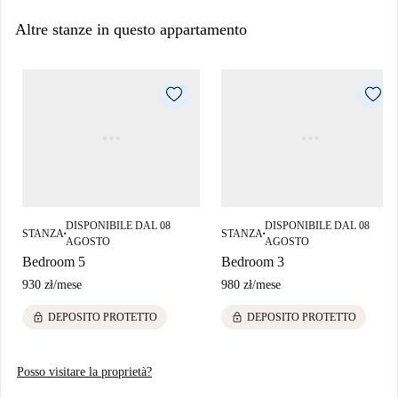
presto per una visita guidata più foto a 360° e HD.
Altre stanze in questo appartamento
DISPONIBILE DAL 08
DISPONIBILE DAL 08
STANZA
STANZA
■
■
AGOSTO
AGOSTO
Bedroom 5
Bedroom 3
930 zł
/
mese
980 zł
/
mese
lock
lock
DEPOSITO PROTETTO
DEPOSITO PROTETTO
Posso visitare la proprietà?