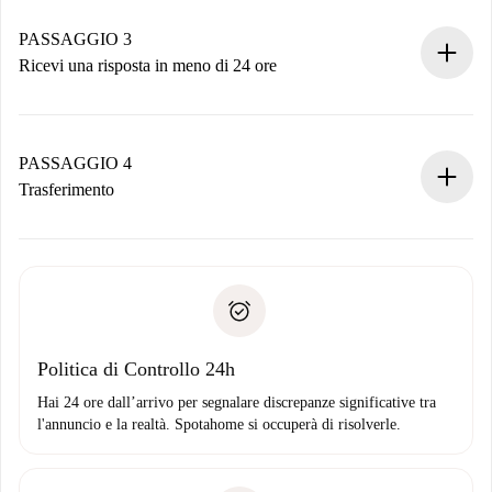
Ricorda che non ti addebiteremo nulla finché il proprietario
non accetta.
PASSAGGIO 3
Ricevi una risposta in meno di 24 ore
Il proprietario ha fino a 24 ore per confermare.
Se accettata, ti addebiteremo il pagamento e ti metteremo in
contatto con il proprietario.
PASSAGGIO 4
Se rifiutata: non ti addebiteremo nulla e ti proporremo
Trasferimento
alternative.
Concorda con il proprietario i dettagli del tuo arrivo, ritiro
Documenti richiesti se la proprietà è “
Spotahome plus
”.
delle chiavi, ecc.
Documento d'identità o Passaporto
Spotahome trasferirà il primo pagamento al proprietario
Prova di solvibilità
solo se non segnali problemi.
Domiciliazione del pagamento
Politica di Controllo 24h
Hai 24 ore dall’arrivo per segnalare discrepanze significative tra
l'annuncio e la realtà. Spotahome si occuperà di risolverle.