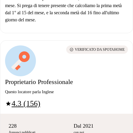
mese. Si prega di tenere presente che calcoliamo la prima metà
dal 1° al 15 del mese, e la seconda metà dal 16 fino all'ultimo
giorno del mese.
check_circle
VERIFICATO DA SPOTAHOME
Proprietario Professionale
Questo locatore parla Inglese
4.3 (156)
star
228
Dal 2021
Annunci pubblicati
con noi