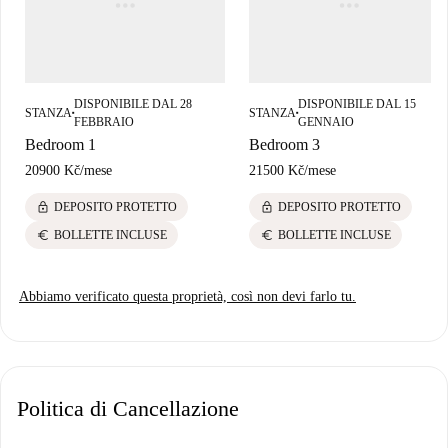
DISPONIBILE DAL 28
DISPONIBILE DAL 15
STANZA
STANZA
■
■
FEBBRAIO
GENNAIO
Bedroom 1
Bedroom 3
20900 Kč
/
mese
21500 Kč
/
mese
lock
lock
DEPOSITO PROTETTO
DEPOSITO PROTETTO
euro
euro
BOLLETTE INCLUSE
BOLLETTE INCLUSE
Abbiamo verificato questa proprietà, così non devi farlo tu.
Politica di Cancellazione