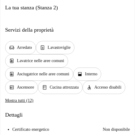
La tua stanza (Stanza 2)
Servizi della proprietà
chair
dishwasher_gen
Arredato
Lavastoviglie
local_laundry_service
Lavatrice nelle aree comuni
local_laundry_service
window_open
Asciugatrice nelle aree comuni
Interno
elevator
kitchen
accessible
Ascensore
Cucina attrezzata
Accesso disabili
Mostra tutti (12)
Dettagli
Certificato energetico
Non disponibile