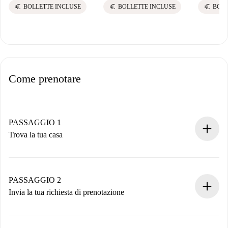
euro
euro
euro
BOLLETTE INCLUSE
BOLLETTE INCLUSE
BOLL
Come prenotare
PASSAGGIO 1
Trova la tua casa
Processo di prenotazione 100% online.
Case e Proprietari verificati.
Hai tutte le informazioni necessarie in anticipo.
PASSAGGIO 2
Invia la tua richiesta di prenotazione
Invia dettagli base del tuo profilo e metodo di pagamento.
Ricorda che non ti addebiteremo nulla finché il proprietario