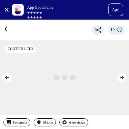
App Spotahome
Apri
1
10
CONTROLLATO
Fotografie
Mappa
Altre stanze