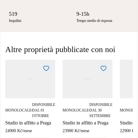
519
9-15h
Inquilini
Tempo medio di risposta
Altre proprietà pubblicate con noi
DISPONIBILE
DISPONIBILE
MONOLOCALE
DAL 01
MONOLOCALE
DAL 30
MONOLO
■
■
OTTOBRE
SETTEMBRE
Studio in affitto a Praga
Studio in affitto a Praga
Studio in
24900 Kč
/
mese
23900 Kč
/
mese
22900 Kč
/