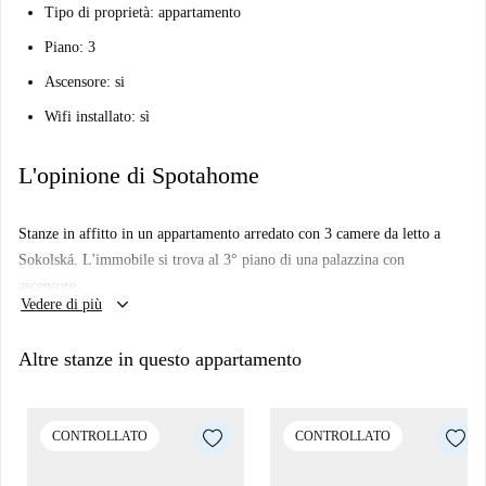
Tipo di proprietà: appartamento
Piano: 3
Ascensore: si
Wifi installato: sì
L'opinione di Spotahome
Stanze in affitto in un appartamento arredato con 3 camere da letto a
Sokolská. L'immobile si trova al 3° piano di una palazzina con
ascensore.
keyboard_arrow_down
Vedere di più
Altre stanze in questo appartamento
CONTROLLATO
CONTROLLATO