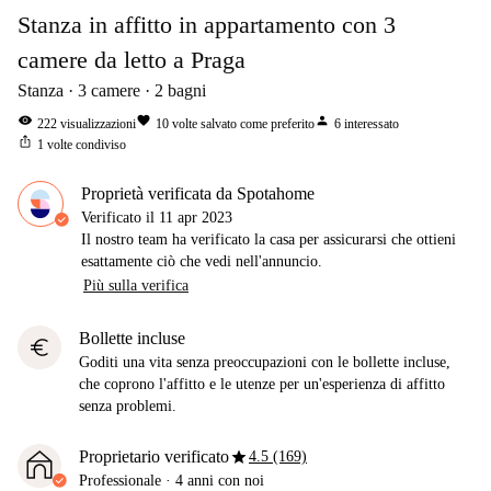
Stanza in affitto in appartamento con 3
camere da letto a Praga
Stanza
3
camere
2
bagni
visibility
favorite
person
222
visualizzazioni
10
volte salvato come preferito
6
interessato
ios_share
1
volte condiviso
Proprietà verificata da Spotahome
Verificato il
11 apr 2023
Il nostro team ha verificato la casa per assicurarsi che ottieni
esattamente ciò che vedi nell'annuncio.
Più sulla verifica
Bollette incluse
euro
Goditi una vita senza preoccupazioni con le bollette incluse,
che coprono l'affitto e le utenze per un'esperienza di affitto
senza problemi.
star
Proprietario verificato
4.5 (169)
Professionale
·
4 anni
con noi