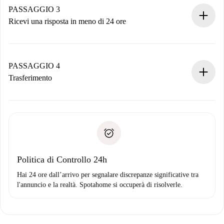
non accetta.
PASSAGGIO 3
Ricevi una risposta in meno di 24 ore
Il proprietario ha fino a 24 ore per confermare.
Se accettata, ti addebiteremo il pagamento e ti metteremo in
contatto con il proprietario.
PASSAGGIO 4
Se rifiutata: non ti addebiteremo nulla e ti proporremo
Trasferimento
alternative.
Concorda con il proprietario i dettagli del tuo arrivo, ritiro
Documenti richiesti se la proprietà è “
Spotahome plus
”.
delle chiavi, ecc.
Documento d'identità o Passaporto
Spotahome trasferirà il primo pagamento al proprietario
Prova di solvibilità
solo se non segnali problemi.
Domiciliazione del pagamento
Politica di Controllo 24h
Hai 24 ore dall’arrivo per segnalare discrepanze significative tra
l'annuncio e la realtà. Spotahome si occuperà di risolverle.