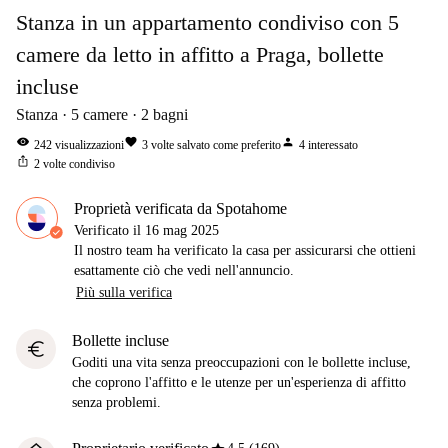
Stanza in un appartamento condiviso con 5
camere da letto in affitto a Praga, bollette
incluse
Stanza
5
camere
2
bagni
visibility
favorite
person
242
visualizzazioni
3
volte salvato come preferito
4
interessato
ios_share
2
volte condiviso
Proprietà verificata da Spotahome
Verificato il
16 mag 2025
Il nostro team ha verificato la casa per assicurarsi che ottieni
esattamente ciò che vedi nell'annuncio.
Più sulla verifica
Bollette incluse
euro
Goditi una vita senza preoccupazioni con le bollette incluse,
che coprono l'affitto e le utenze per un'esperienza di affitto
senza problemi.