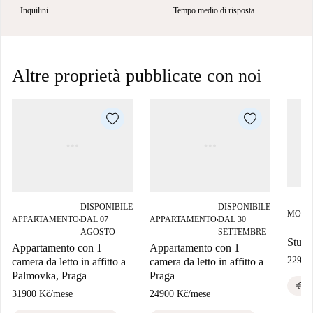
Inquilini
Tempo medio di risposta
Altre proprietà pubblicate con noi
DISPONIBILE
DISPONIBILE
MONO
APPARTAMENTO
DAL 07
APPARTAMENTO
DAL 30
■
■
AGOSTO
SETTEMBRE
Studio
Appartamento con 1
Appartamento con 1
22900
camera da letto in affitto a
camera da letto in affitto a
Palmovka, Praga
Praga
euro
B
31900 Kč
/
mese
24900 Kč
/
mese