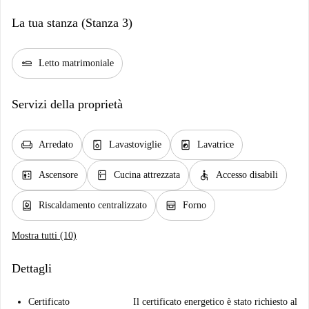
La tua stanza (Stanza 3)
airline_seat_flat
Letto matrimoniale
Servizi della proprietà
chair
dishwasher_gen
local_laundry_service
Arredato
Lavastoviglie
Lavatrice
elevator
kitchen
accessible
Ascensore
Cucina attrezzata
Accesso disabili
water_heater
oven_gen
Riscaldamento centralizzato
Forno
Mostra tutti (10)
Dettagli
Certificato
Il certificato energetico è stato richiesto al