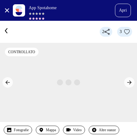
App Spotahome
Apri
2
3
CONTROLLATO
Fotografie
Mappa
Video
Altre stanze