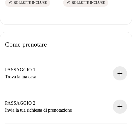
euro
euro
BOLLETTE INCLUSE
BOLLETTE INCLUSE
Come prenotare
PASSAGGIO 1
Trova la tua casa
Processo di prenotazione 100% online.
Case e Proprietari verificati.
Hai tutte le informazioni necessarie in anticipo.
PASSAGGIO 2
Invia la tua richiesta di prenotazione
Invia dettagli base del tuo profilo e metodo di pagamento.
Ricorda che non ti addebiteremo nulla finché il proprietario