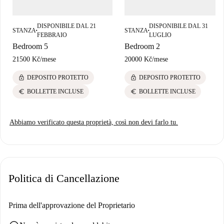
Praze Na Karlově e il Fantasma dello Zoomorfo si trovano nelle
vicinanze, rendendo questa posizione sia pratica che culturalmente ricca
per i suoi residenti.
DISPONIBILE DAL 21
DISPONIBILE DAL 31
STANZA
STANZA
■
■
FEBBRAIO
LUGLIO
Bedroom 5
Bedroom 2
21500 Kč
/
mese
20000 Kč
/
mese
lock
lock
DEPOSITO PROTETTO
DEPOSITO PROTETTO
euro
euro
BOLLETTE INCLUSE
BOLLETTE INCLUSE
Abbiamo verificato questa proprietà, così non devi farlo tu.
Politica di Cancellazione
Prima dell'approvazione del Proprietario