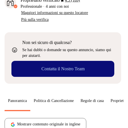
star
Proprietario verificato
4.5 (169)
Professionale
·
4 anni
con noi
Maggiori informazioni su questo locatore
Più sulla verifica
Non sei sicuro di qualcosa?
sentiment_very_satisfied
Se hai dubbi o domande su questo annuncio, siamo qui
per aiutarti.
Contatta il Nostro Team
Panoramica
Politica di Cancellazione
Regole di casa
Proprietar
Mostrare contenuto originale in inglese