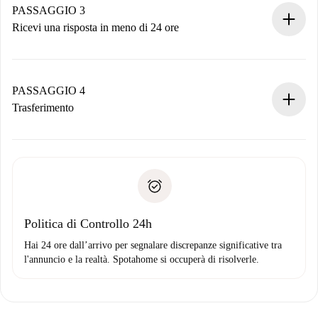
non accetta.
PASSAGGIO 3
Ricevi una risposta in meno di 24 ore
Il proprietario ha fino a 24 ore per confermare.
Se accettata, ti addebiteremo il pagamento e ti metteremo in
contatto con il proprietario.
PASSAGGIO 4
Se rifiutata: non ti addebiteremo nulla e ti proporremo
Trasferimento
alternative.
Concorda con il proprietario i dettagli del tuo arrivo, ritiro
Documenti richiesti se la proprietà è “
Spotahome plus
”.
delle chiavi, ecc.
Documento d'identità o Passaporto
Spotahome trasferirà il primo pagamento al proprietario
Prova di solvibilità
solo se non segnali problemi.
Domiciliazione del pagamento
Politica di Controllo 24h
Hai 24 ore dall’arrivo per segnalare discrepanze significative tra
l'annuncio e la realtà. Spotahome si occuperà di risolverle.