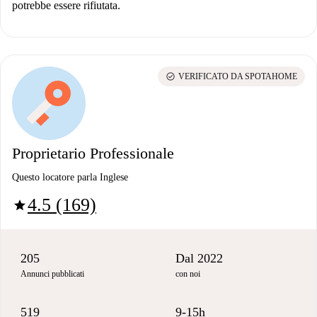
potrebbe essere rifiutata.
check_circle
VERIFICATO DA SPOTAHOME
Proprietario Professionale
Questo locatore parla Inglese
4.5 (169)
star
205
Dal 2022
Annunci pubblicati
con noi
519
9-15h