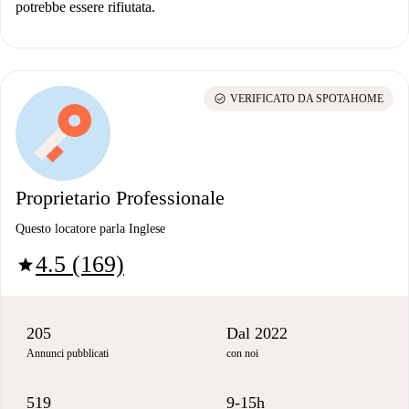
potrebbe essere rifiutata.
check_circle
VERIFICATO DA SPOTAHOME
Proprietario Professionale
Questo locatore parla Inglese
4.5 (169)
star
205
Dal 2022
Annunci pubblicati
con noi
519
9-15h