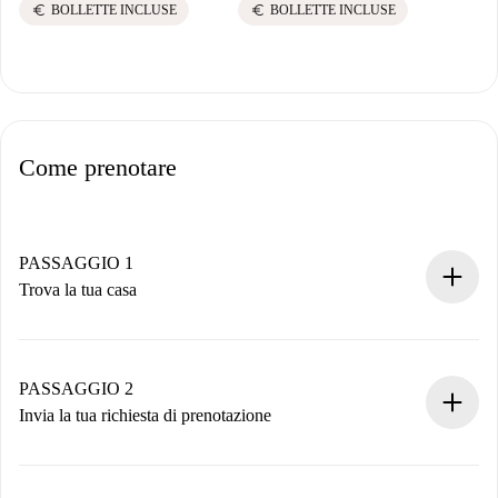
euro
euro
BOLLETTE INCLUSE
BOLLETTE INCLUSE
Come prenotare
PASSAGGIO 1
Trova la tua casa
Processo di prenotazione 100% online.
Case e Proprietari verificati.
Hai tutte le informazioni necessarie in anticipo.
PASSAGGIO 2
Invia la tua richiesta di prenotazione
Invia dettagli base del tuo profilo e metodo di pagamento.
Ricorda che non ti addebiteremo nulla finché il proprietario