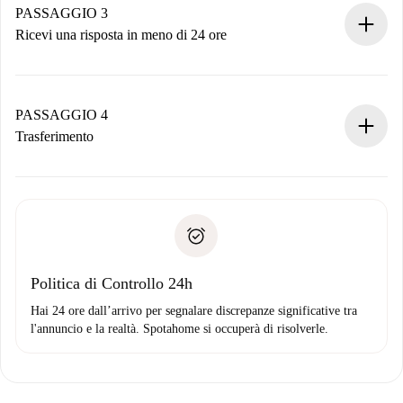
non accetta.
PASSAGGIO 3
Ricevi una risposta in meno di 24 ore
Il proprietario ha fino a 24 ore per confermare.
Se accettata, ti addebiteremo il pagamento e ti metteremo in
contatto con il proprietario.
PASSAGGIO 4
Se rifiutata: non ti addebiteremo nulla e ti proporremo
Trasferimento
alternative.
Concorda con il proprietario i dettagli del tuo arrivo, ritiro
Documenti richiesti se la proprietà è “
Spotahome plus
”.
delle chiavi, ecc.
Documento d'identità o Passaporto
Spotahome trasferirà il primo pagamento al proprietario
Prova di solvibilità
solo se non segnali problemi.
Domiciliazione del pagamento
Politica di Controllo 24h
Hai 24 ore dall’arrivo per segnalare discrepanze significative tra
l'annuncio e la realtà. Spotahome si occuperà di risolverle.