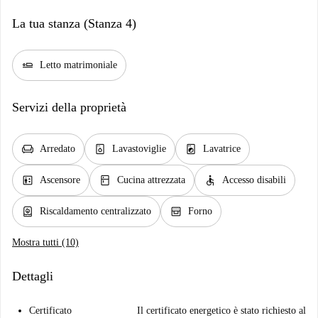
La tua stanza (Stanza 4)
airline_seat_flat
Letto matrimoniale
Servizi della proprietà
chair
dishwasher_gen
local_laundry_service
Arredato
Lavastoviglie
Lavatrice
elevator
kitchen
accessible
Ascensore
Cucina attrezzata
Accesso disabili
water_heater
oven_gen
Riscaldamento centralizzato
Forno
Mostra tutti (10)
Dettagli
Certificato
Il certificato energetico è stato richiesto al