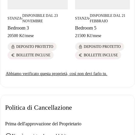
Praze Na Karlově e il Fantasma dello Zoomorfo si trovano nelle
vicinanze, rendendo questa posizione sia pratica che culturalmente ricca
per i suoi residenti.
DISPONIBILE DAL 23
DISPONIBILE DAL 21
STANZA
STANZA
■
■
NOVEMBRE
FEBBRAIO
Bedroom 3
Bedroom 5
20500 Kč
/
mese
21500 Kč
/
mese
lock
lock
DEPOSITO PROTETTO
DEPOSITO PROTETTO
euro
euro
BOLLETTE INCLUSE
BOLLETTE INCLUSE
Abbiamo verificato questa proprietà, così non devi farlo tu.
Politica di Cancellazione
Prima dell'approvazione del Proprietario