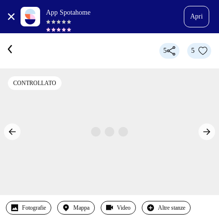
App Spotahome
Apri
5
5
CONTROLLATO
Fotografie
Mappa
Video
Altre stanze