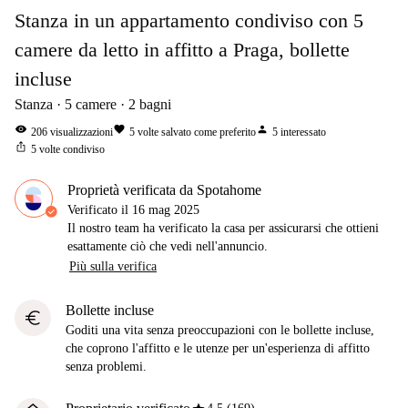
Stanza in un appartamento condiviso con 5
camere da letto in affitto a Praga, bollette
incluse
Stanza
5
camere
2
bagni
visibility
favorite
person
206
visualizzazioni
5
volte salvato come preferito
5
interessato
ios_share
5
volte condiviso
Proprietà verificata da Spotahome
Verificato il
16 mag 2025
Il nostro team ha verificato la casa per assicurarsi che ottieni
esattamente ciò che vedi nell'annuncio.
Più sulla verifica
Bollette incluse
euro
Goditi una vita senza preoccupazioni con le bollette incluse,
che coprono l'affitto e le utenze per un'esperienza di affitto
senza problemi.