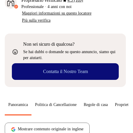
star
Proprietario verificato
4.5 (169)
Professionale
·
4 anni
con noi
Maggiori informazioni su questo locatore
Più sulla verifica
Non sei sicuro di qualcosa?
sentiment_very_satisfied
Se hai dubbi o domande su questo annuncio, siamo qui
per aiutarti.
Contatta il Nostro Team
Panoramica
Politica di Cancellazione
Regole di casa
Proprietar
Mostrare contenuto originale in inglese