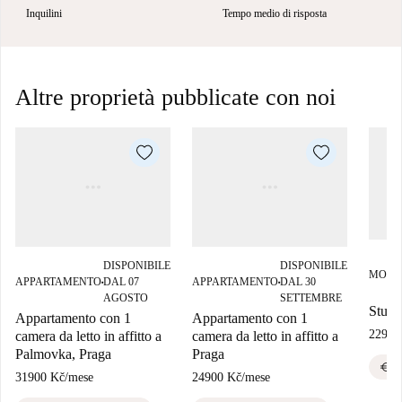
Inquilini
Tempo medio di risposta
Altre proprietà pubblicate con noi
DISPONIBILE
DISPONIBILE
MONO
APPARTAMENTO
DAL 07
APPARTAMENTO
DAL 30
■
■
AGOSTO
SETTEMBRE
Studio
Appartamento con 1
Appartamento con 1
22900
camera da letto in affitto a
camera da letto in affitto a
Palmovka, Praga
Praga
euro
B
31900 Kč
/
mese
24900 Kč
/
mese