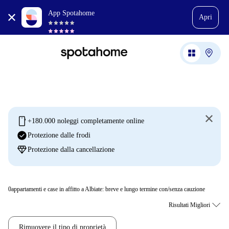
App Spotahome
Apri
mobile
+180.000 noleggi completamente online
check_circle
Protezione dalle frodi
diamond
Protezione dalla cancellazione
0
appartamenti e case in affitto a Albiate: breve e lungo termine con/senza cauzione
Rimuovere il tipo di proprietà