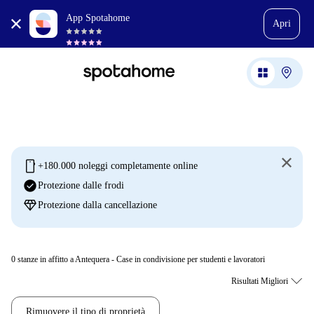
App Spotahome
Apri
mobile
+180.000 noleggi completamente online
check_circle
Protezione dalle frodi
diamond
Protezione dalla cancellazione
0
stanze in affitto a Antequera - Case in condivisione per studenti e lavoratori
Rimuovere il tipo di proprietà