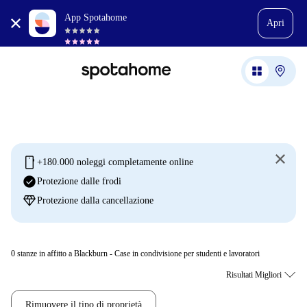
App Spotahome
Apri
mobile
+180.000 noleggi completamente online
check_circle
Protezione dalle frodi
diamond
Protezione dalla cancellazione
0
stanze in affitto a Blackburn - Case in condivisione per studenti e lavoratori
Rimuovere il tipo di proprietà