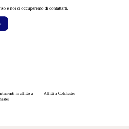
so e noi ci occuperemo di contattarti.
a
rtamenti in affitto a
Affitti a Colchester
hester