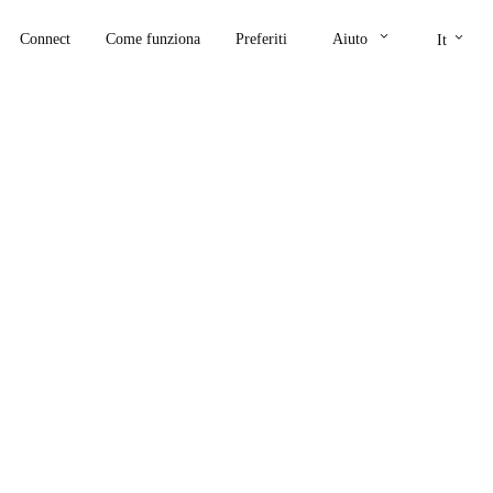
keyboard_arrow_down
keyboard_arrow_down
Connect
Come funziona
Preferiti
Aiuto
It