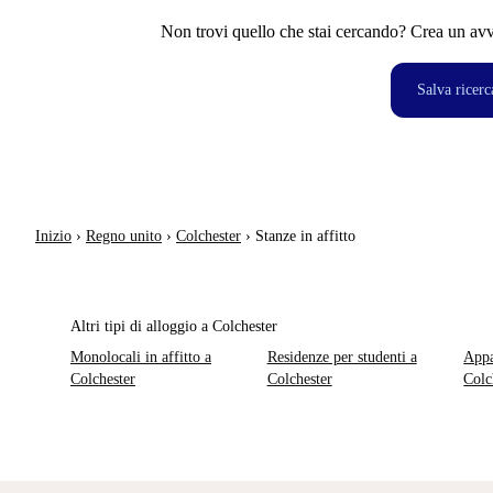
Non trovi quello che stai cercando? Crea un avvi
Salva ricerc
Inizio
›
Regno unito
›
Colchester
›
Stanze in affitto
Altri tipi di alloggio a Colchester
Monolocali in affitto a
Residenze per studenti a
Appa
Colchester
Colchester
Colc