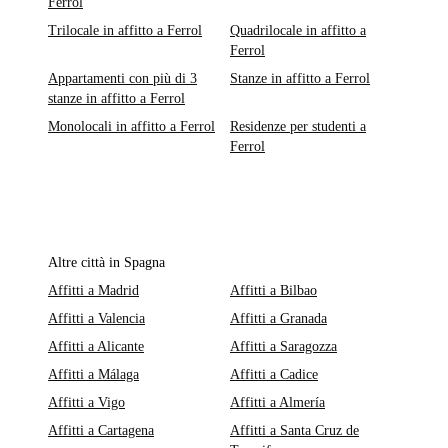
Ferrol
Trilocale in affitto a Ferrol
Quadrilocale in affitto a
Ferrol
Appartamenti con più di 3
Stanze in affitto a Ferrol
stanze in affitto a Ferrol
Monolocali in affitto a Ferrol
Residenze per studenti a
Ferrol
Altre città in Spagna
Affitti a Madrid
Affitti a Bilbao
Affitti a Valencia
Affitti a Granada
Affitti a Alicante
Affitti a Saragozza
Affitti a Málaga
Affitti a Cadice
Affitti a Vigo
Affitti a Almería
Affitti a Cartagena
Affitti a Santa Cruz de