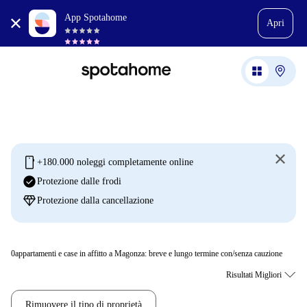
App Spotahome
Apri
mobile
+180.000 noleggi completamente online
check_circle
Protezione dalle frodi
diamond
Protezione dalla cancellazione
0
appartamenti e case in affitto a Magonza: breve e lungo termine con/senza cauzione
Rimuovere il tipo di proprietà