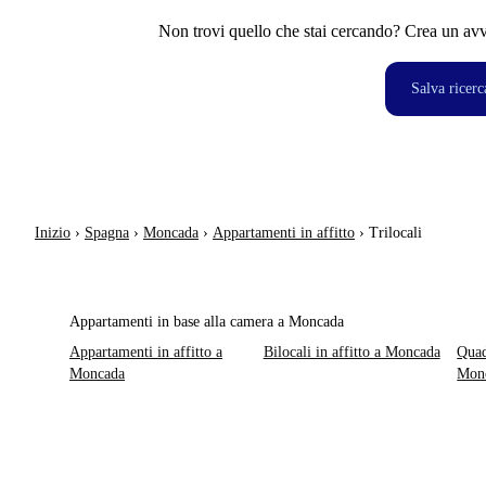
Non trovi quello che stai cercando? Crea un avvi
Salva ricerc
Inizio
›
Spagna
›
Moncada
›
Appartamenti in affitto
›
Trilocali
Appartamenti in base alla camera a Moncada
Appartamenti in affitto a
Bilocali in affitto a Moncada
Quad
Moncada
Mon