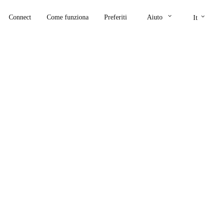
keyboard_arrow_down
keyboard_arrow_down
Connect
Come funziona
Preferiti
Aiuto
It