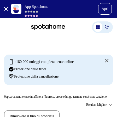
App Spotahome
Apri
mobile
+180.000 noleggi completamente online
check_circle
Protezione dalle frodi
diamond
Protezione dalla cancellazione
0
appartamenti e case in affitto a Nuorese: breve e lungo termine con/senza cauzione
Rimuovere il tipo di proprietà