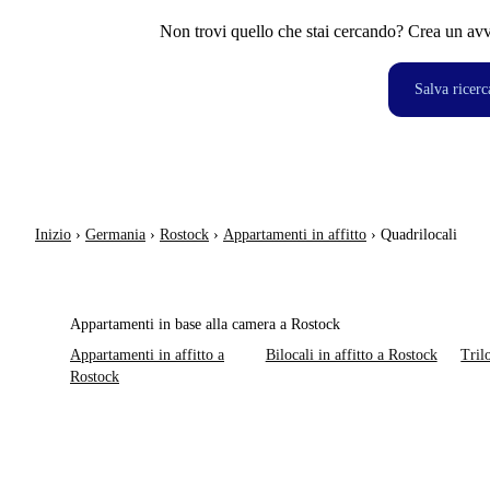
Non trovi quello che stai cercando? Crea un avvi
Salva ricerc
Inizio
›
Germania
›
Rostock
›
Appartamenti in affitto
›
Quadrilocali
Appartamenti in base alla camera a Rostock
Appartamenti in affitto a
Bilocali in affitto a Rostock
Tril
Rostock