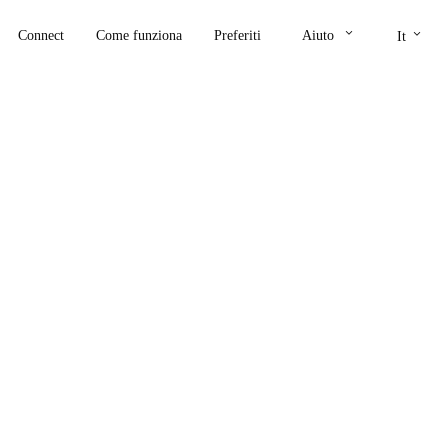
keyboard_arrow_down
keyboard_arrow_down
Connect
Come funziona
Preferiti
Aiuto
It