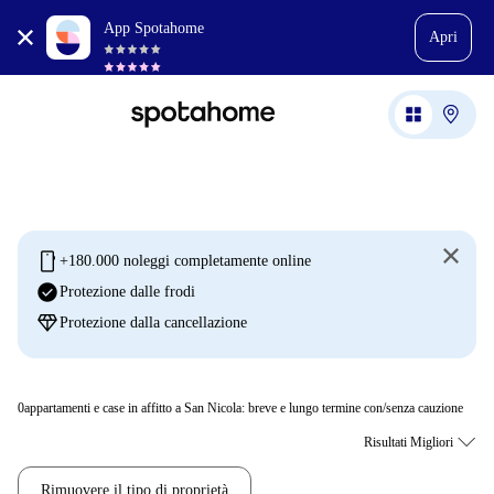
App Spotahome
Apri
mobile
+180.000 noleggi completamente online
check_circle
Protezione dalle frodi
diamond
Protezione dalla cancellazione
0
appartamenti e case in affitto a San Nicola: breve e lungo termine con/senza cauzione
Rimuovere il tipo di proprietà