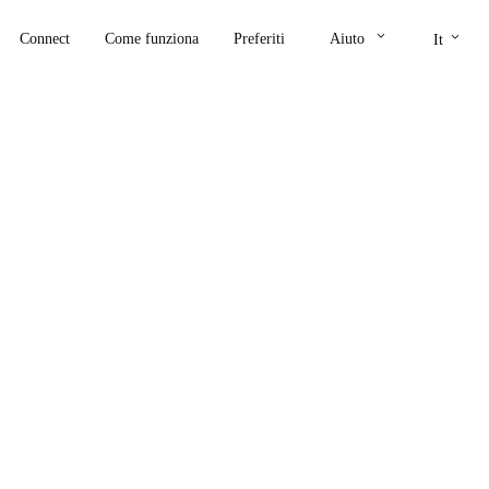
keyboard_arrow_down
keyboard_arrow_down
Connect
Come funziona
Preferiti
Aiuto
It