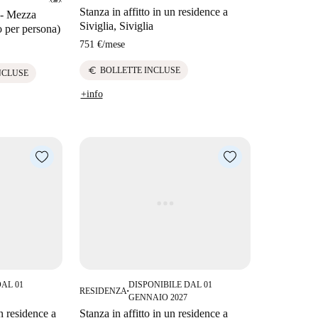
Stanza in affitto in un residence a
 - Mezza
Siviglia, Siviglia
o per persona)
751 €
/
mese
euro
BOLLETTE INCLUSE
NCLUSE
+info
DAL 01
DISPONIBILE DAL 01
RESIDENZA
■
GENNAIO 2027
un residence a
Stanza in affitto in un residence a