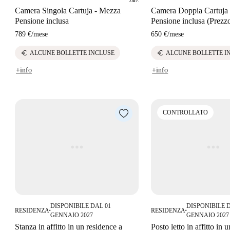
Camera Singola Cartuja - Mezza
Camera Doppia Cartuja
Pensione inclusa
Pensione inclusa (Prezz
789 €
/
mese
650 €
/
mese
euro
euro
ALCUNE BOLLETTE INCLUSE
ALCUNE BOLLETTE I
+info
+info
CONTROLLATO
DISPONIBILE DAL 01
DISPONIBILE 
RESIDENZA
RESIDENZA
■
■
GENNAIO 2027
GENNAIO 2027
Stanza in affitto in un residence a
Posto letto in affitto in 