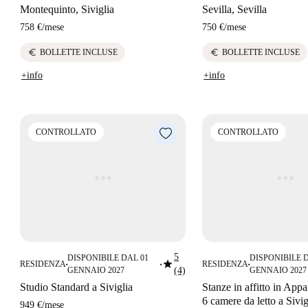
Montequinto, Siviglia
Sevilla, Sevilla
758 €
/
mese
750 €
/
mese
euro
euro
BOLLETTE INCLUSE
BOLLETTE INCLUSE
+info
+info
CONTROLLATO
CONTROLLATO
5
DISPONIBILE DAL 01
DISPONIBILE 
star
RESIDENZA
RESIDENZA
■
■
■
GENNAIO 2027
(4)
GENNAIO 2027
Studio Standard a Siviglia
Stanze in affitto in App
6 camere da letto a Sivig
949 €
/
mese