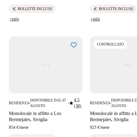
euro
euro
BOLLETTE INCLUSE
BOLLETTE INCLUSE
+info
+info
CONTROLLATO
4.5
DISPONIBILE DAL 07
DISPONIBILE 
star
RESIDENZA
RESIDENZA
■
■
■
AGOSTO
(38)
AGOSTO
Monolocale in affitto a Los
Monolocale in affitto a 
Bermejales, Siviglia
Bermejales, Siviglia
854 €
/
mese
923 €
/
mese