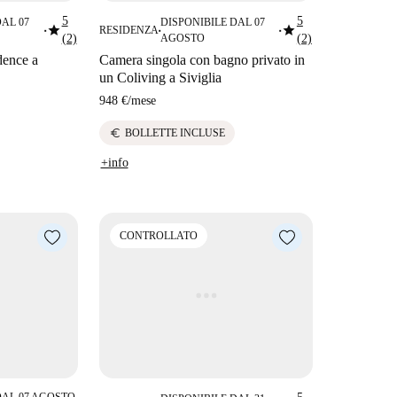
5
5
DAL 07
DISPONIBILE DAL 07
star
star
RESIDENZA
■
■
■
(2)
AGOSTO
(2)
dence a
Camera singola con bagno privato in
un Coliving a Siviglia
948 €
/
mese
euro
BOLLETTE INCLUSE
+info
CONTROLLATO
DAL 07 AGOSTO