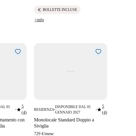
euro
BOLLETTE INCLUSE
+info
5
5
DAL 01
DISPONIBILE DAL 01
star
star
RESIDENZA
■
■
■
(4)
GENNAIO 2027
(4)
artamento con
Monolocale Standard Doppio a
lia
Siviglia
729 €
/
mese