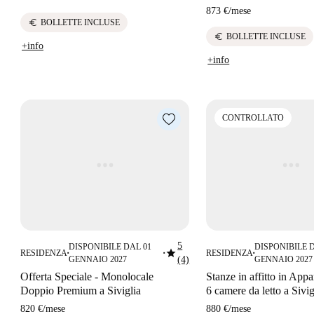
873 €
/
mese
euro
BOLLETTE INCLUSE
euro
BOLLETTE INCLUSE
+info
+info
CONTROLLATO
5
DISPONIBILE DAL 01
DISPONIBILE 
star
RESIDENZA
RESIDENZA
■
■
■
GENNAIO 2027
(4)
GENNAIO 2027
Offerta Speciale - Monolocale
Stanze in affitto in App
Doppio Premium a Siviglia
6 camere da letto a Sivig
820 €
/
mese
880 €
/
mese