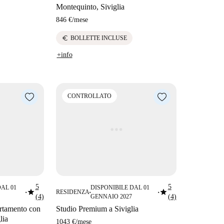
Montequinto, Siviglia
846 €
/
mese
euro
BOLLETTE INCLUSE
+info
CONTROLLATO
5
5
DAL 01
DISPONIBILE DAL 01
star
star
RESIDENZA
■
■
■
(4)
GENNAIO 2027
(4)
artamento con
Studio Premium a Siviglia
lia
1043 €
/
mese