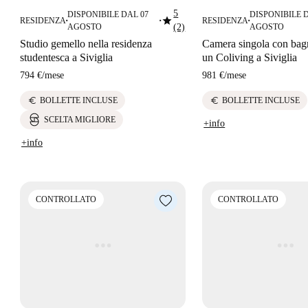
5
DISPONIBILE DAL 07
DISPONIBILE 
star
RESIDENZA
RESIDENZA
■
■
■
AGOSTO
(2)
AGOSTO
Studio gemello nella residenza
Camera singola con bagn
studentesca a Siviglia
un Coliving a Siviglia
794 €
/
mese
981 €
/
mese
euro
euro
BOLLETTE INCLUSE
BOLLETTE INCLUSE
SCELTA MIGLIORE
+info
+info
CONTROLLATO
CONTROLLATO