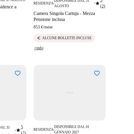
5
DISPONIBILE DAL 31
star
RESIDENZA
■
■
AGOSTO
(2)
esidence a
Camera Singola Cartuja - Mezza
Pensione inclusa
853 €
/
mese
euro
ALCUNE BOLLETTE INCLUSE
+info
5
DISPONIBILE DAL 01
DAL 31
star
RESIDENZA
■
■
GENNAIO 2027
(2)