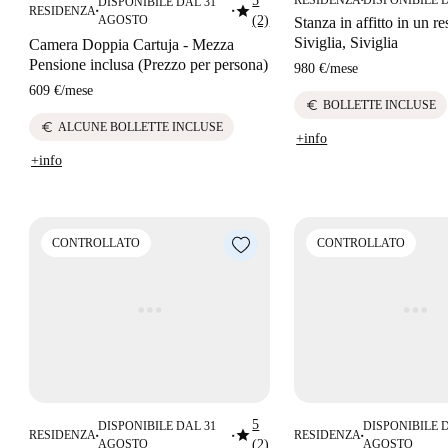
5
DISPONIBILE DAL 31
star
RESIDENZA
■
■
AGOSTO
(2)
Stanza in affitto in un r
Siviglia, Siviglia
Camera Doppia Cartuja - Mezza
Pensione inclusa (Prezzo per persona)
980 €
/
mese
609 €
/
mese
euro
BOLLETTE INCLUSE
euro
ALCUNE BOLLETTE INCLUSE
+info
+info
CONTROLLATO
CONTROLLATO
5
DISPONIBILE DAL 31
DISPONIBILE 
star
RESIDENZA
RESIDENZA
■
■
■
AGOSTO
(2)
AGOSTO