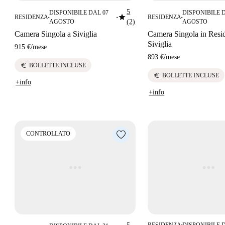
5
DISPONIBILE DAL 07
DISPONIBILE 
star
RESIDENZA
RESIDENZA
■
■
■
AGOSTO
(2)
AGOSTO
Camera Singola a Siviglia
Camera Singola in Resi
Siviglia
915 €
/
mese
893 €
/
mese
euro
BOLLETTE INCLUSE
euro
BOLLETTE INCLUSE
+info
+info
CONTROLLATO
RESIDENZA
DISPONIBILE 
■