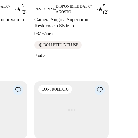
5
5
DAL 07
DISPONIBILE DAL 07
star
star
RESIDENZA
■
■
■
(2)
AGOSTO
(2)
o privato in
Camera Singola Superior in
Residence a Siviglia
937 €
/
mese
euro
BOLLETTE INCLUSE
+info
CONTROLLATO