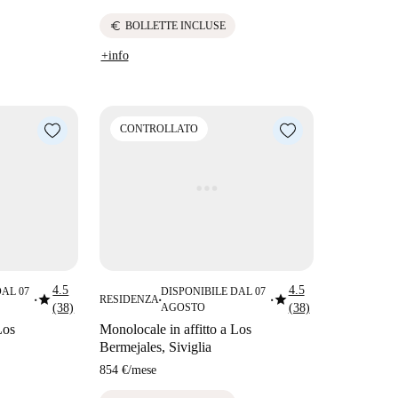
euro
BOLLETTE INCLUSE
+info
CONTROLLATO
4.5
4.5
DAL 07
DISPONIBILE DAL 07
star
star
RESIDENZA
■
■
■
(38)
AGOSTO
(38)
Los
Monolocale in affitto a Los
Bermejales, Siviglia
854 €
/
mese