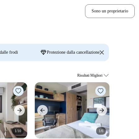
Sono un proprietario
diamond
dalle frodi
Protezione dalla cancellazione
1/10
1/6