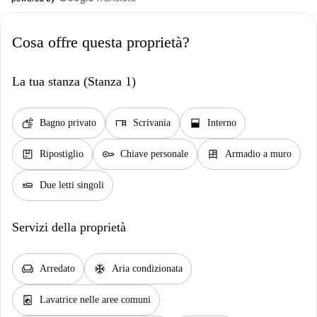
Cosa offre questa proprietà?
La tua stanza (Stanza 1)
soap
desk
window_open
Bagno privato
Scrivania
Interno
package
key
dresser
Ripostiglio
Chiave personale
Armadio a muro
airline_seat_flat
Due letti singoli
Servizi della proprietà
chair
ac_unit
Arredato
Aria condizionata
local_laundry_service
Lavatrice nelle aree comuni