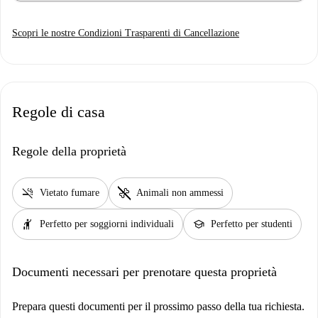
Isla Mágica, Acquario di Siviglia Parchi e giardini: Parco Luisa, Parco
Alamillo, Giardini Murillo Shopping: Via Sierpes, Via Tetuán, Plaza
Scopri le nostre Condizioni Trasparenti di Cancellazione
Nueva, Los Arcos, Plaza de Armas, Lagoh, Torre Sevilla
Regole di casa
Regole della proprietà
smoke_free
pet_supplies
Vietato fumare
Animali non ammessi
hail
school
Perfetto per soggiorni individuali
Perfetto per studenti
Documenti necessari per prenotare questa proprietà
Prepara questi documenti per il prossimo passo della tua richiesta.