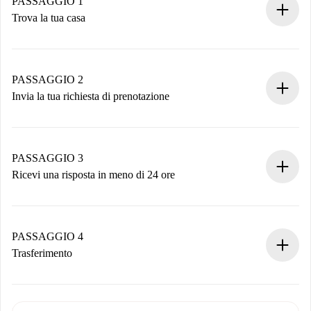
PASSAGGIO 1
Trova la tua casa
Processo di prenotazione 100% online.
Case e Proprietari verificati.
Hai tutte le informazioni necessarie in anticipo.
PASSAGGIO 2
Invia la tua richiesta di prenotazione
Invia dettagli base del tuo profilo e metodo di pagamento.
Ricorda che non ti addebiteremo nulla finché il proprietario
non accetta.
PASSAGGIO 3
Ricevi una risposta in meno di 24 ore
Il proprietario ha fino a 24 ore per confermare.
Se accettata, ti addebiteremo il pagamento e ti metteremo in
contatto con il proprietario.
PASSAGGIO 4
Se rifiutata: non ti addebiteremo nulla e ti proporremo
Trasferimento
alternative.
Concorda con il proprietario i dettagli del tuo arrivo, ritiro
Documenti richiesti se la proprietà è “
Spotahome plus
”.
delle chiavi, ecc.
Documento d'identità o Passaporto