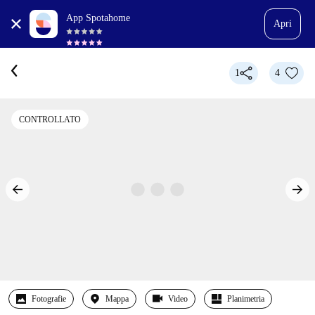
App Spotahome
Apri
1
4
CONTROLLATO
Fotografie
Mappa
Video
Planimetria