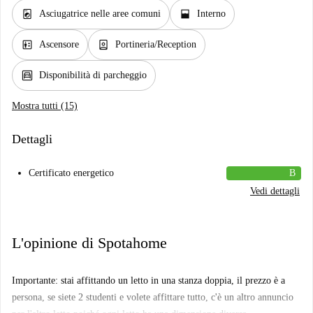
local_laundry_service
window_open
Asciugatrice nelle aree comuni
Interno
elevator
person_book
Ascensore
Portineria/Reception
garage
Disponibilità di parcheggio
Mostra tutti (15)
Dettagli
Certificato energetico
B
Vedi dettagli
L'opinione di Spotahome
Importante: stai affittando un letto in una stanza doppia, il prezzo è a
persona, se siete 2 studenti e volete affittare tutto, c'è un altro annuncio