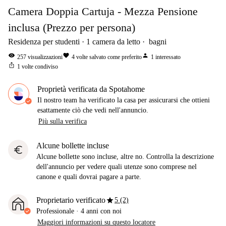
Camera Doppia Cartuja - Mezza Pensione
inclusa (Prezzo per persona)
Residenza per studenti
1
camera da letto
bagni
visibility
favorite
person
257
visualizzazioni
4
volte salvato come preferito
1
interessato
ios_share
1
volte condiviso
Proprietà verificata da Spotahome
Il nostro team ha verificato la casa per assicurarsi che ottieni
esattamente ciò che vedi nell'annuncio.
Più sulla verifica
Alcune bollette incluse
euro
Alcune bollette sono incluse, altre no. Controlla la descrizione
dell'annuncio per vedere quali utenze sono comprese nel
canone e quali dovrai pagare a parte.
star
Proprietario verificato
5 (2)
Professionale
·
4 anni
con noi
Maggiori informazioni su questo locatore