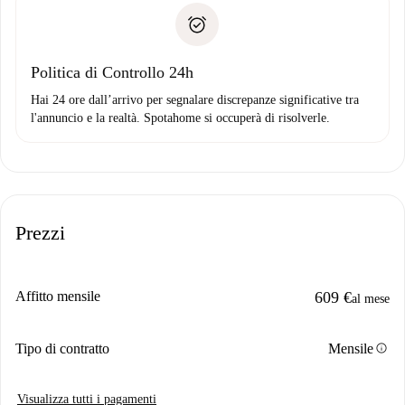
Spotahome trasferirà il primo pagamento al proprietario
Prova di solvibilità
solo se non segnali problemi.
Domiciliazione del pagamento
Politica di Controllo 24h
Hai 24 ore dall’arrivo per segnalare discrepanze significative tra
l'annuncio e la realtà. Spotahome si occuperà di risolverle.
Prezzi
Affitto mensile
609 €
al mese
info
Tipo di contratto
Mensile
Visualizza tutti i pagamenti