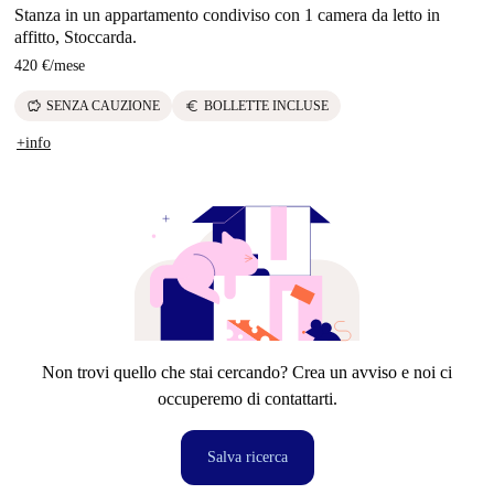
Stanza in un appartamento condiviso con 1 camera da letto in
affitto, Stoccarda.
420 €
/
mese
savings
euro
SENZA CAUZIONE
BOLLETTE INCLUSE
+info
Non trovi quello che stai cercando? Crea un avviso e noi ci
occuperemo di contattarti.
Salva ricerca