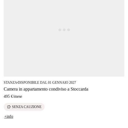
STANZA
DISPONIBILE DAL 01 GENNAIO 2027
■
Camera in appartamento condiviso a Stoccarda
495 €
/
mese
savings
SENZA CAUZIONE
+info