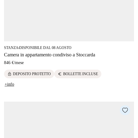
STANZA
DISPONIBILE DAL 08 AGOSTO
■
Camera in appartamento condiviso a Stoccarda
846 €
/
mese
lock
euro
DEPOSITO PROTETTO
BOLLETTE INCLUSE
+info