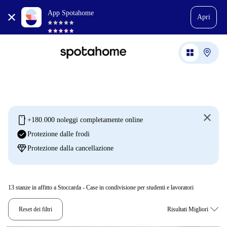
App Spotahome
Apri
mobile
+180.000 noleggi completamente online
check_circle
Protezione dalle frodi
diamond
Protezione dalla cancellazione
13
stanze in affitto a Stoccarda - Case in condivisione per studenti e lavoratori
Reset dei filtri