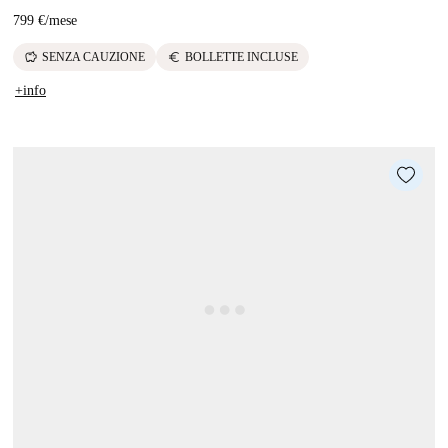
799 €
/
mese
savings
euro
SENZA CAUZIONE
BOLLETTE INCLUSE
+info