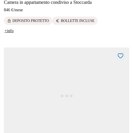
Camera in appartamento condiviso a Stoccarda
846 €
/
mese
lock
euro
DEPOSITO PROTETTO
BOLLETTE INCLUSE
+info