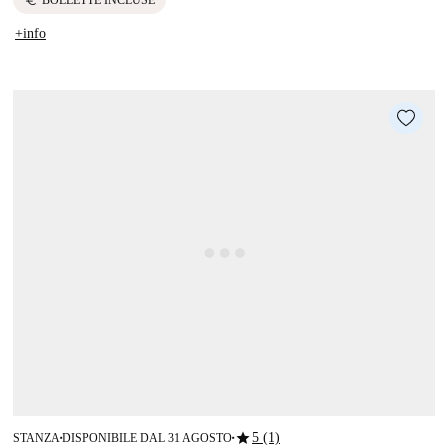
+info
star
5 (1)
STANZA
DISPONIBILE DAL 31 AGOSTO
■
■