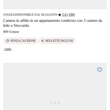
star
3.8 (198)
STANZA
DISPONIBILE DAL 08 AGOSTO
■
■
Camera in affitto in un appartamento condiviso con 3 camere da
letto a Stoccarda.
899 €
/
mese
savings
euro
SENZA CAUZIONE
BOLLETTE INCLUSE
+info