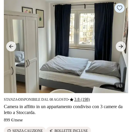
1/13
star
3.8 (198)
STANZA
DISPONIBILE DAL 08 AGOSTO
■
■
Camera in affitto in un appartamento condiviso con 3 camere da
letto a Stoccarda.
899 €
/
mese
savings
euro
SENZA CAUZIONE
BOLLETTE INCLUSE