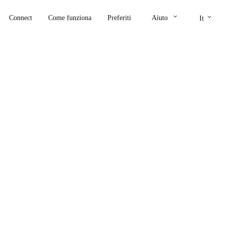
keyboard_arrow_down
keyboard_arrow_down
Connect
Come funziona
Preferiti
Aiuto
It