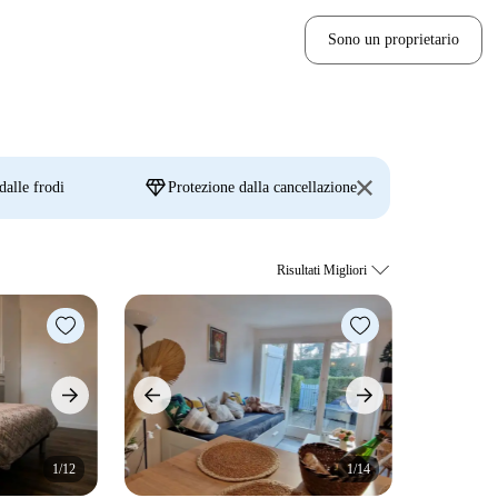
Sono un proprietario
diamond
dalle frodi
Protezione dalla cancellazione
1/12
1/14