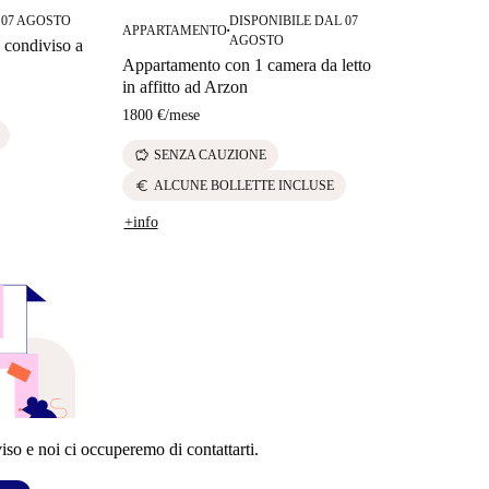
 07 AGOSTO
DISPONIBILE DAL 07
APPARTAMENTO
■
AGOSTO
 condiviso a
Appartamento con 1 camera da letto
in affitto ad Arzon
1800 €
/
mese
savings
SENZA CAUZIONE
euro
ALCUNE BOLLETTE INCLUSE
+info
so e noi ci occuperemo di contattarti.