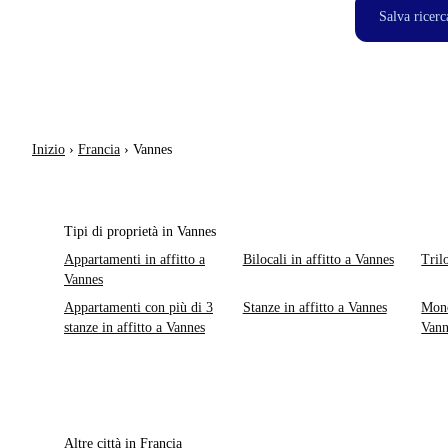
Salva ricerc
Inizio
›
Francia
›
Vannes
Tipi di proprietà in Vannes
Appartamenti in affitto a
Bilocali in affitto a Vannes
Tril
Vannes
Appartamenti con più di 3
Stanze in affitto a Vannes
Mono
stanze in affitto a Vannes
Vann
Altre città in Francia