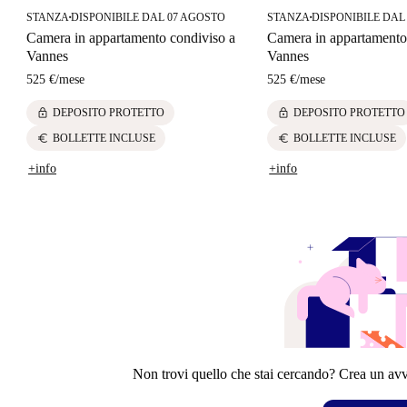
STANZA
DISPONIBILE DAL 07 AGOSTO
STANZA
DISPONIBILE DAL
■
■
Camera in appartamento condiviso a
Camera in appartamento
Vannes
Vannes
525 €
/
mese
525 €
/
mese
lock
lock
DEPOSITO PROTETTO
DEPOSITO PROTETTO
euro
euro
BOLLETTE INCLUSE
BOLLETTE INCLUSE
+info
+info
Non trovi quello che stai cercando? Crea un avvi