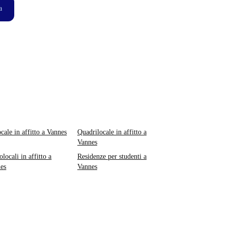
a
ocale in affitto a Vannes
Quadrilocale in affitto a
Vannes
locali in affitto a
Residenze per studenti a
es
Vannes