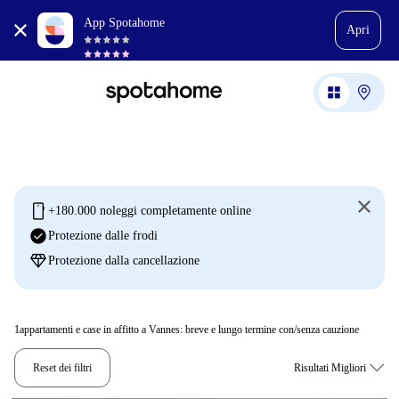
App Spotahome
Apri
mobile
+180.000 noleggi completamente online
check_circle
Protezione dalle frodi
diamond
Protezione dalla cancellazione
1
appartamenti e case in affitto a Vannes: breve e lungo termine con/senza cauzione
Reset dei filtri