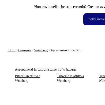
Non trovi quello che stai cercando? Crea un avvi
Salva ricerc
Inizio
›
Germania
›
Würzburg
›
Appartamenti in affitto
Appartamenti in base alla camera a Würzburg
Bilocali in affitto a
Trilocale in affitto a
Quad
Würzburg
Würzburg
Wür