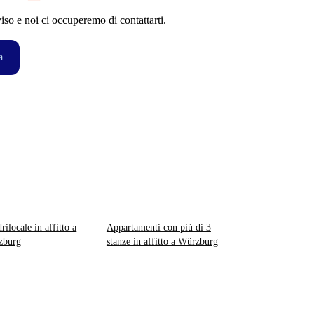
so e noi ci occuperemo di contattarti.
a
rilocale in affitto a
Appartamenti con più di 3
zburg
stanze in affitto a Würzburg