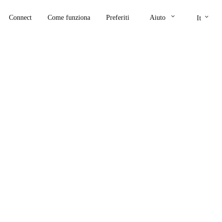
keyboard_arrow_down
keyboard_arrow_down
Connect
Come funziona
Preferiti
Aiuto
It