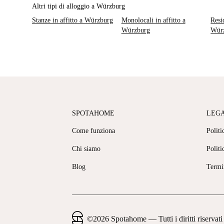
Altri tipi di alloggio a Würzburg
Stanze in affitto a Würzburg
Monolocali in affitto a
Resi
Würzburg
Wür
SPOTAHOME
LEG
Come funziona
Politi
Chi siamo
Politi
Blog
Termi
©
2026
Spotahome —
Tutti i diritti riservati