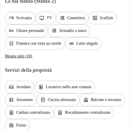
La tua stanza (Stanza 2)
desk
tv
dresser
shelves
Scrivania
TV
Cassettiera
Scaffale
key
dresser
Chiave personale
Armadio a muro
window_closed
airline_seat_flat
Finestra con vista su cortile
Letto singolo
Mostra tutti (10)
Servizi della proprietà
chair
local_laundry_service
Arredato
Lavatrice nelle aree comuni
elevator
kitchen
balcony
Ascensore
Cucina attrezzata
Balcone o terrazzo
water_heater
water_heater
Caldaia centralizzata
Riscaldamento centralizzato
oven_gen
Forno