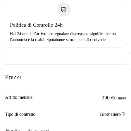
Spotahome trasferirà il primo pagamento al proprietario
Prova di solvibilità
solo se non segnali problemi.
Domiciliazione del pagamento
Politica di Controllo 24h
Hai 24 ore dall’arrivo per segnalare discrepanze significative tra
l'annuncio e la realtà. Spotahome si occuperà di risolverle.
Prezzi
Affitto mensile
390 €
al mese
info
Tipo di contratto
Giornaliero
Visualizza tutti i pagamenti