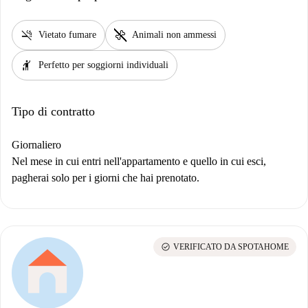
smoke_free
pet_supplies
Vietato fumare
Animali non ammessi
hail
Perfetto per soggiorni individuali
Tipo di contratto
Giornaliero
Nel mese in cui entri nell'appartamento e quello in cui esci,
pagherai solo per i giorni che hai prenotato.
check_circle
VERIFICATO DA SPOTAHOME