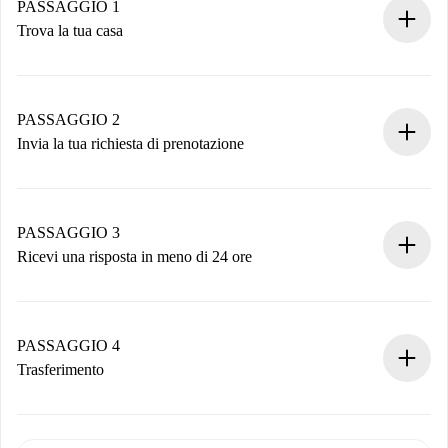
PASSAGGIO 1
Trova la tua casa
Processo di prenotazione 100% online.
Case e Proprietari verificati.
Hai tutte le informazioni necessarie in anticipo.
PASSAGGIO 2
Invia la tua richiesta di prenotazione
Invia dettagli base del tuo profilo e metodo di pagamento.
Ricorda che non ti addebiteremo nulla finché il proprietario
non accetta.
PASSAGGIO 3
Ricevi una risposta in meno di 24 ore
Il proprietario ha fino a 24 ore per confermare.
Se accettata, ti addebiteremo il pagamento e ti metteremo in
contatto con il proprietario.
PASSAGGIO 4
Se rifiutata: non ti addebiteremo nulla e ti proporremo
Trasferimento
alternative.
Concorda con il proprietario i dettagli del tuo arrivo, ritiro
Documenti richiesti se la proprietà è “
Spotahome plus
”.
delle chiavi, ecc.
Documento d'identità o Passaporto