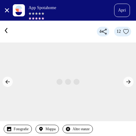
App Spotahome
Apri
4
12
Fotografie
Mappa
Altre stanze