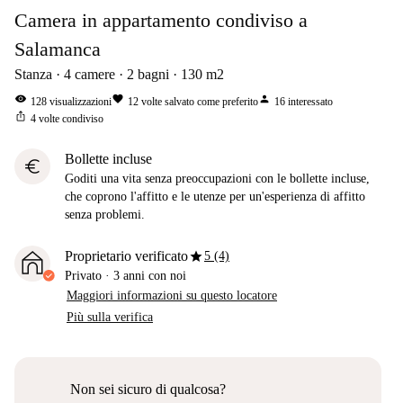
Camera in appartamento condiviso a
Salamanca
Stanza
4
camere
2
bagni
130
m2
visibility
favorite
person
128
visualizzazioni
12
volte salvato come preferito
16
interessato
ios_share
4
volte condiviso
Bollette incluse
euro
Goditi una vita senza preoccupazioni con le bollette incluse,
che coprono l'affitto e le utenze per un'esperienza di affitto
senza problemi.
star
Proprietario verificato
5 (4)
Privato
·
3 anni
con noi
Maggiori informazioni su questo locatore
Più sulla verifica
Non sei sicuro di qualcosa?