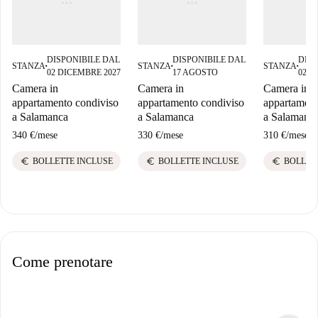
DISPONIBILE DAL
DISPONIBILE DAL
DISP
STANZA
STANZA
STANZA
■
■
■
02 DICEMBRE 2027
17 AGOSTO
02 F
Camera in
Camera in
Camera in
appartamento condiviso
appartamento condiviso
appartament
a Salamanca
a Salamanca
a Salamanc
340 €
/
mese
330 €
/
mese
310 €
/
mese
euro
euro
euro
BOLLETTE INCLUSE
BOLLETTE INCLUSE
BOLLET
Come prenotare