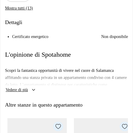
Mostra tutti (13)
Dettagli
Certificato energetico
Non disponibile
L'opinione di Spotahome
Scopri la fantastica opportunità di vivere nel cuore di Salamanca
affittando una stanza privata in un appartamento condiviso con 4 camere
da letto. L'appartamento si distingue per caratteristiche come
keyboard_arrow_down
Vedere di più
l'arredamento completo, una cucina attrezzata e un ascensore per un
facile accesso. Un ulteriore vantaggio: tutte le utenze essenziali
Altre stanze in questo appartamento
(elettricità, acqua, gas e Wi-Fi) sono incluse nell'affitto, rendendo il tuo
soggiorno più comodo e conveniente. Sebbene questa proprietà non sia
ancora stata verificata personalmente da Spotahome, tutti i proprietari
sono stati accuratamente selezionati per garantire un'esperienza sicura e