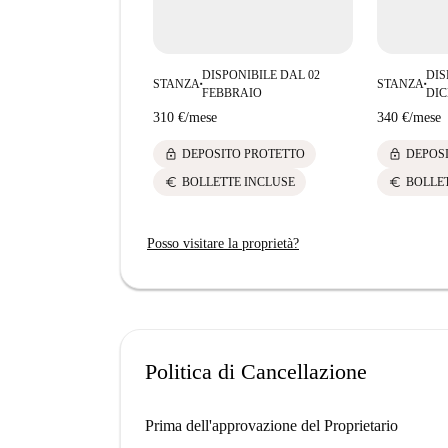
nuova stanza tramite Spotahome e immergiti nel
DISPONIBILE DAL 02
DIS
STANZA
STANZA
■
■
FEBBRAIO
DI
310 €
/
mese
340 €
/
mese
lock
lock
DEPOSITO PROTETTO
DEPOS
euro
euro
BOLLETTE INCLUSE
BOLLE
Posso visitare la proprietà?
Politica di Cancellazione
Prima dell'approvazione del Proprietario