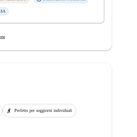
ASA
one
hail
Perfetto per soggiorni individuali