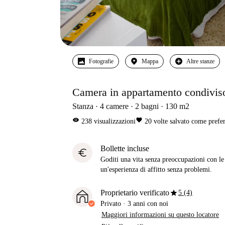
Fotografie
Mappa
Altre stanze
Camera in appartamento condivis
Stanza
4
camere
2
bagni
130
m2
visibility
favorite
238
visualizzazioni
20
volte salvato come prefer
Bollette incluse
euro
Goditi una vita senza preoccupazioni con le b
un'esperienza di affitto senza problemi.
star
Proprietario verificato
5 (4)
Privato
·
3 anni
con noi
Maggiori informazioni su questo locatore