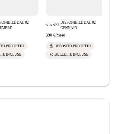
la vivacità di Salamanca!
PONIBILE DAL 02
DISPONIBILE DAL 02
STANZA
■
CEMBRE
GENNAIO
390 €
/
mese
lock
ITO PROTETTO
DEPOSITO PROTETTO
euro
TTE INCLUSE
BOLLETTE INCLUSE