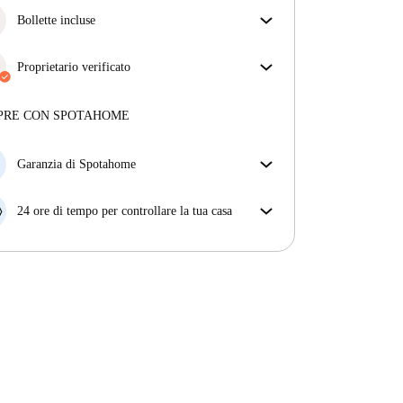
Bollette incluse
Goditi una vita senza preoccupazioni con le bollette
incluse, che coprono l'affitto e le utenze per
Proprietario verificato
un'esperienza di affitto senza problemi.
Privato
·
3 anni
con noi
Maggiori informazioni su questo locatore
PRE CON SPOTAHOME
Più sulla verifica
Garanzia di Spotahome
Se il proprietario di casa cancella la tua prenotazione
con breve preavviso, noi A) ti pagheremo un hotel e
24 ore di tempo per controllare la tua casa
ti aiuteremo a trovare un'altra nuova sistemazione, o
Se l'appartamento non è come te lo aspettavi
B) ti rimborseremo totalmente
dall'annuncio, faccelo sapere entro le prime 24 ore
dall'entrata e ci impegneremo per trovare una
soluzione.