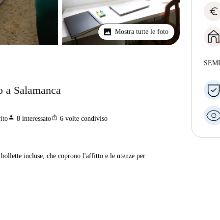
euro
Mostra tutte le foto
SEM
o a Salamanca
person
ios_share
ito
8
interessato
6
volte condiviso
ollette incluse, che coprono l'affitto e le utenze per