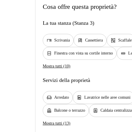
Cosa offre questa proprietà?
La tua stanza (Stanza 3)
desk
dresser
shelves
Scrivania
Cassettiera
Scaffale
window_closed
airline_seat_flat
Finestra con vista su cortile interno
Le
Mostra tutti (10)
Servizi della proprietà
chair
local_laundry_service
Arredato
Lavatrice nelle aree comuni
balcony
water_heater
Balcone o terrazzo
Caldaia centralizza
Mostra tutti (13)