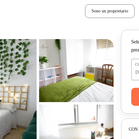
Sono un proprietario
Sele
prez
C
CON