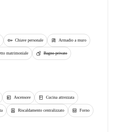
key
dresser
Chiave personale
Armadio a muro
soap
tto matrimoniale
Bagno privato
elevator
kitchen
Ascensore
Cucina attrezzata
water_heater
oven_gen
ta
Riscaldamento centralizzato
Forno