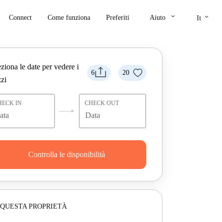
keyboard_arrow_down
keyboard_arrow_down
Connect
Come funziona
Preferiti
Aiuto
It
ziona le date per vedere i
6
20
zi
HECK IN
CHECK OUT
Controlla le disponibilità
 QUESTA PROPRIETÀ