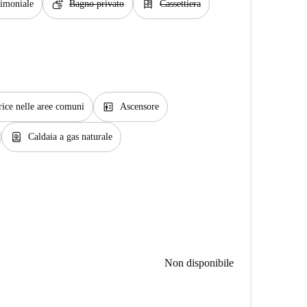
soap
dresser
rimoniale
Bagno privato
Cassettiera
elevator
rice nelle aree comuni
Ascensore
water_heater
Caldaia a gas naturale
Non disponibile