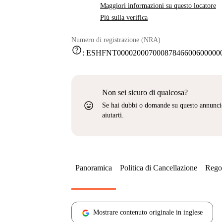
Maggiori informazioni su questo locatore
Più sulla verifica
Numero di registrazione (NRA)
help
:
ESHFNT000020007000878466006000000
Non sei sicuro di qualcosa?
sentiment_very_satisfied
Se hai dubbi o domande su questo annunci
aiutarti.
Panoramica
Politica di Cancellazione
Regol
Mostrare contenuto originale in inglese