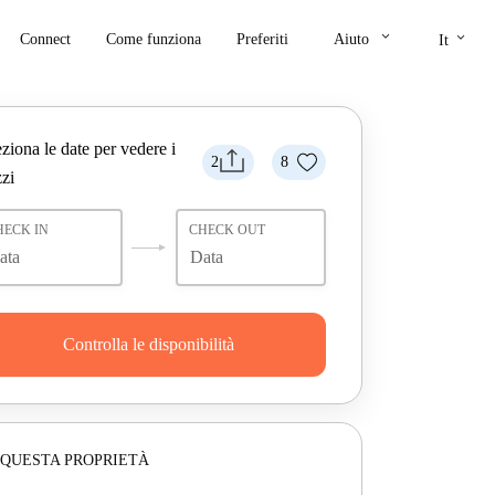
keyboard_arrow_down
keyboard_arrow_down
Connect
Come funziona
Preferiti
Aiuto
It
ziona le date per vedere i
2
8
zi
HECK IN
CHECK OUT
Controlla le disponibilità
 QUESTA PROPRIETÀ