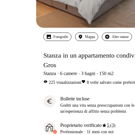
Fotografie
Mappa
Altre stanze
Stanza in un appartamento condivis
Gros
Stanza
6
camere
3
bagni
150
m2
visibility
favorite
225
visualizzazioni
8
volte salvato come preferi
Bollette incluse
euro
Goditi una vita senza preoccupazioni con le b
un'esperienza di affitto senza problemi.
star
Proprietario verificato
5 (3)
Professionale
·
11 mesi
con noi