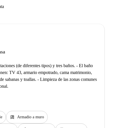
ata
asa
aciones (de diferentes tipos) y tres baños. - El baño
ponen: TV 43, armario empotrado, cama matrimonio,
 de sabanas y toallas. - Limpieza de las zonas comunes
onal.
dresser
le
Armadio a muro