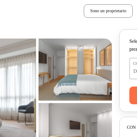
Sono un proprietario
Sele
prez
C
CON