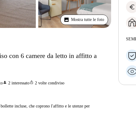
euro
Mostra tutte le foto
SEM
o con 6 camere da letto in affitto a
person
ios_share
to
2
interessato
2
volte condiviso
ollette incluse, che coprono l'affitto e le utenze per