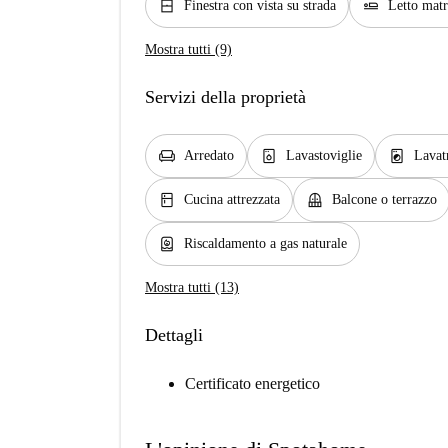
window_closed
airline_seat_flat
Finestra con vista su strada
Letto mat
Mostra tutti (9)
Servizi della proprietà
chair
dishwasher_gen
local_laundry_service
Arredato
Lavastoviglie
Lavat
kitchen
balcony
Cucina attrezzata
Balcone o terrazzo
water_heater
Riscaldamento a gas naturale
Mostra tutti (13)
Dettagli
Certificato energetico