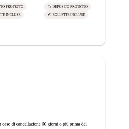
lock
lock
ITO PROTETTO
DEPOSITO PROTETTO
DEPOS
euro
euro
TTE INCLUSE
BOLLETTE INCLUSE
BOLLE
n caso di cancellazione 60 giorni o più prima del