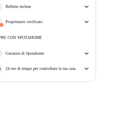
Bollette incluse
Goditi una vita senza preoccupazioni con le bollette
incluse, che coprono l'affitto e le utenze per
Proprietario verificato
un'esperienza di affitto senza problemi.
Professionale
·
11 mesi
con noi
Maggiori informazioni su questo locatore
PRE CON SPOTAHOME
Più sulla verifica
Garanzia di Spotahome
Se il proprietario di casa cancella la tua prenotazione
con breve preavviso, noi A) ti pagheremo un hotel e
24 ore di tempo per controllare la tua casa
ti aiuteremo a trovare un'altra nuova sistemazione, o
Se l'appartamento non è come te lo aspettavi
B) ti rimborseremo totalmente
dall'annuncio, faccelo sapere entro le prime 24 ore
dall'entrata e ci impegneremo per trovare una
soluzione.