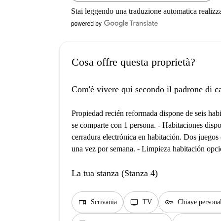
Stai leggendo una traduzione automatica realizz
Cosa offre questa proprietà?
Com'è vivere qui secondo il padrone di c
Propiedad recién reformada dispone de seis habit
se comparte con 1 persona. - Habitaciones dis
cerradura electrónica en habitación. Dos juegos
una vez por semana. - Limpieza habitación opci
La tua stanza (Stanza 4)
desk
tv
key
Scrivania
TV
Chiave persona