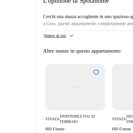
L'opinione di Spotahome
Cerchi una stanza accogliente in uno spazioso a
a Gros, questo appartamento completamente arre
attrezzata, all'accesso a una lavatrice in comune
keyboard_arrow_down
Vedere di più
Si prega di notare che questa sistemazione presen
adatta a professionisti e studenti. Sono ammessi osp
Altre stanze in questo appartamento
acqua, gas e Wi-Fi, sono incluse nell'affitto.
Situato nel vivace quartiere di Gros a San Sebast
da numerose attrazioni culturali e gastronomiche. 
Padthaiwok Donostia Centro, oltre a luoghi rino
Gros. Esplora tutto ciò che questo vivace quartie
DISPONIBILE DAL 02
DIS
STANZA
STANZA
■
■
FEBBRAIO
FE
660 €
/
mese
660 €
/
mese