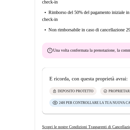
check-in
Rimborso del 50% del pagamento iniziale
in
check-in
Non rimborsabile
in caso di cancellazione 2
error
Una volta confermata la prenotazione, la co
E ricorda, con questa proprietà avrai:
lock
check_circle
DEPOSITO PROTETTO
PROPRIETAR
24H PER CONTROLLARE LA TUA NUOVA C
Scopri le nostre Condizioni Trasparenti di Cancellazi