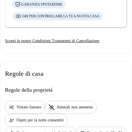
GARANZIA SPOTAHOME
24H PER CONTROLLARE LA TUA NUOVA CASA
Scopri le nostre Condizioni Trasparenti di Cancellazione
Regole di casa
Regole della proprietà
smoke_free
pet_supplies
Vietato fumare
Animali non ammessi
person_add
Ospiti per la notte consentiti