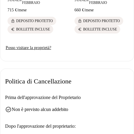
FEBBRAIO
FEBBRAIO
715 €
/
mese
660 €
/
mese
lock
lock
DEPOSITO PROTETTO
DEPOSITO PROTETTO
euro
euro
BOLLETTE INCLUSE
BOLLETTE INCLUSE
Posso visitare la proprietà?
Politica di Cancellazione
Prima dell'approvazione del Proprietario
check_circle
Non è previsto alcun addebito
Dopo l'approvazione del proprietario: