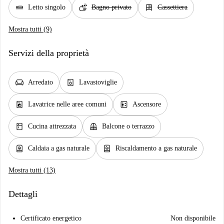
airline_seat_flat
soap
dresser
Letto singolo
Bagno privato
Cassettiera
Mostra tutti (9)
Servizi della proprietà
chair
dishwasher_gen
Arredato
Lavastoviglie
local_laundry_service
elevator
Lavatrice nelle aree comuni
Ascensore
kitchen
balcony
Cucina attrezzata
Balcone o terrazzo
water_heater
water_heater
Caldaia a gas naturale
Riscaldamento a gas naturale
Mostra tutti (13)
Dettagli
Certificato energetico
Non disponibile