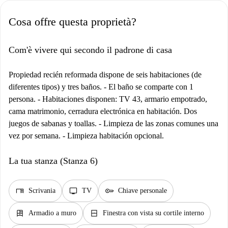
Cosa offre questa proprietà?
Com'è vivere qui secondo il padrone di casa
Propiedad recién reformada dispone de seis habitaciones (de
diferentes tipos) y tres baños. - El baño se comparte con 1
persona. - Habitaciones disponen: TV 43, armario empotrado,
cama matrimonio, cerradura electrónica en habitación. Dos
juegos de sabanas y toallas. - Limpieza de las zonas comunes una
vez por semana. - Limpieza habitación opcional.
La tua stanza (Stanza 6)
desk
tv
key
Scrivania
TV
Chiave personale
dresser
window_closed
Armadio a muro
Finestra con vista su cortile interno