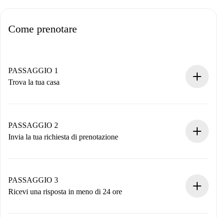
Come prenotare
PASSAGGIO 1
Trova la tua casa
Processo di prenotazione 100% online.
Case e Proprietari verificati.
Hai tutte le informazioni necessarie in anticipo.
PASSAGGIO 2
Invia la tua richiesta di prenotazione
Invia dettagli base del tuo profilo e metodo di pagamento.
Ricorda che non ti addebiteremo nulla finché il proprietario
non accetta.
PASSAGGIO 3
Ricevi una risposta in meno di 24 ore
Il proprietario ha fino a 24 ore per confermare.