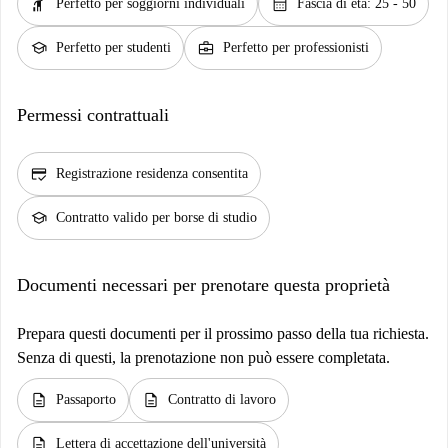
hail
calendar_month
Perfetto per soggiorni individuali
Fascia di età: 25 - 50
school
business_center
Perfetto per studenti
Perfetto per professionisti
Permessi contrattuali
credit_score
Registrazione residenza consentita
school
Contratto valido per borse di studio
Documenti necessari per prenotare questa proprietà
Prepara questi documenti per il prossimo passo della tua richiesta.
Senza di questi, la prenotazione non può essere completata.
description
description
Passaporto
Contratto di lavoro
description
Lettera di accettazione dell'università