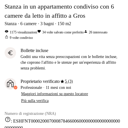
Stanza in un appartamento condiviso con 6
camere da letto in affitto a Gros
Stanza
6
camere
3
bagni
150
m2
visibility
favorite
person
1175
visualizzazioni
34
volte salvato come preferito
26
interessato
ios_share
9
volte condiviso
Bollette incluse
euro
Goditi una vita senza preoccupazioni con le bollette incluse,
che coprono l'affitto e le utenze per un'esperienza di affitto
senza problemi.
star
Proprietario verificato
5 (3)
Professionale
·
11 mesi
con noi
Maggiori informazioni su questo locatore
Più sulla verifica
Numero di registrazione (NRA)
help
:
ESHFNT000020007000878466006000000000000000000
00000000