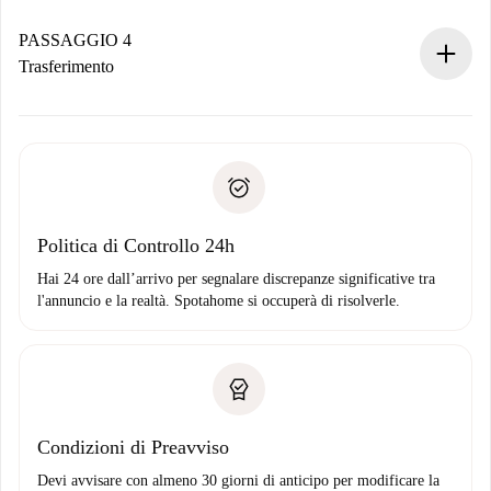
Se accettata, ti addebiteremo il pagamento e ti metteremo in
contatto con il proprietario.
PASSAGGIO 4
Se rifiutata: non ti addebiteremo nulla e ti proporremo
Trasferimento
alternative.
Concorda con il proprietario i dettagli del tuo arrivo, ritiro
Documenti richiesti se la proprietà è “
Spotahome plus
”.
delle chiavi, ecc.
Documento d'identità o Passaporto
Spotahome trasferirà il primo pagamento al proprietario
Prova di solvibilità
solo se non segnali problemi.
Domiciliazione del pagamento
Politica di Controllo 24h
Hai 24 ore dall’arrivo per segnalare discrepanze significative tra
l'annuncio e la realtà. Spotahome si occuperà di risolverle.
Condizioni di Preavviso
Devi avvisare con almeno 30 giorni di anticipo per modificare la