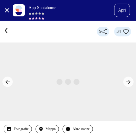
App Spotahome
Apri
9
34
Fotografie
Mappa
Altre stanze