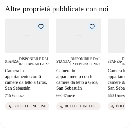
Altre proprietà pubblicate con noi
DISPONIBILE DAL
DISPONIBILE DAL
DISP
STANZA
STANZA
STANZA
■
■
■
02 FEBBRAIO 2027
02 FEBBRAIO 2027
02 F
Camera in
Camera in
Camera in
appartamento con 6
appartamento con 6
appartament
camere da letto a Gros,
camere da letto a Gros,
camere da le
San Sebastián
San Sebastián
San Sebasti
715 €
/
mese
660 €
/
mese
660 €
/
mese
euro
euro
euro
BOLLETTE INCLUSE
BOLLETTE INCLUSE
BOLLET