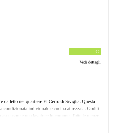
C
Vedi dettagli
da letto nel quartiere El Cerro di Siviglia. Questa
ia condizionata individuale e cucina attrezzata. Goditi
un ascensore e una lavatrice in comune. Tutte le utenze
antendoti un'esperienza di affitto senza pensieri. I
rocesso di verifica completo, offrendoti la massima