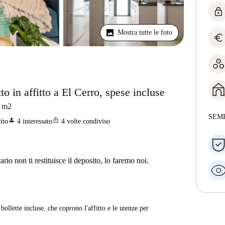
lock
Mostra tutte le foto
euro
 in affitto a El Cerro, spese incluse
m2
SEM
person
ios_share
ito
4
interessato
4
volte condiviso
ario non ti restituisce il deposito, lo faremo noi.
ollette incluse, che coprono l'affitto e le utenze per