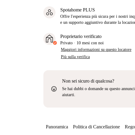
Spotahome PLUS
Offre l'esperienza più sicura per i nostri in
e un supporto aggiuntivo durante la locazio
Proprietario verificato
Privato
·
10 mesi
con noi
Maggiori informazioni su questo locatore
Più sulla verifica
Non sei sicuro di qualcosa?
sentiment_very_satisfied
Se hai dubbi o domande su questo annunci
aiutarti.
Panoramica
Politica di Cancellazione
Regol