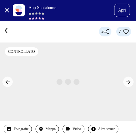
App Spotahome
Apri
2
7
CONTROLLATO
Fotografie
Mappa
Video
Altre stanze