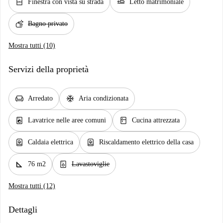
window_closed
airline_seat_flat
Finestra con vista su strada
Letto matrimoniale
soap
Bagno privato
Mostra tutti (10)
Servizi della proprietà
chair
ac_unit
Arredato
Aria condizionata
local_laundry_service
kitchen
Lavatrice nelle aree comuni
Cucina attrezzata
water_heater
water_heater
Caldaia elettrica
Riscaldamento elettrico della casa
square_foot
dishwasher_gen
76 m2
Lavastoviglie
Mostra tutti (12)
Dettagli