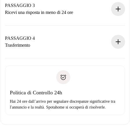
non accetta.
PASSAGGIO 3
Ricevi una risposta in meno di 24 ore
Il proprietario ha fino a 24 ore per confermare.
Se accettata, ti addebiteremo il pagamento e ti metteremo in
contatto con il proprietario.
PASSAGGIO 4
Se rifiutata: non ti addebiteremo nulla e ti proporremo
Trasferimento
alternative.
Concorda con il proprietario i dettagli del tuo arrivo, ritiro
Documenti richiesti se la proprietà è “
Spotahome plus
”.
delle chiavi, ecc.
Documento d'identità o Passaporto
Spotahome trasferirà il primo pagamento al proprietario
Prova di solvibilità
solo se non segnali problemi.
Domiciliazione del pagamento
Politica di Controllo 24h
Hai 24 ore dall’arrivo per segnalare discrepanze significative tra
l'annuncio e la realtà. Spotahome si occuperà di risolverle.