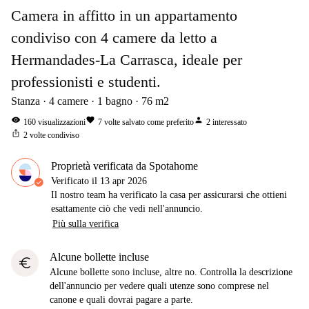
Camera in affitto in un appartamento
condiviso con 4 camere da letto a
Hermandades-La Carrasca, ideale per
professionisti e studenti.
Stanza
4
camere
1
bagno
76
m2
visibility
favorite
person
160
visualizzazioni
7
volte salvato come preferito
2
interessato
ios_share
2
volte condiviso
Proprietà verificata da Spotahome
Verificato il
13 apr 2026
Il nostro team ha verificato la casa per assicurarsi che ottieni
esattamente ciò che vedi nell'annuncio.
Più sulla verifica
Alcune bollette incluse
euro
Alcune bollette sono incluse, altre no. Controlla la descrizione
dell'annuncio per vedere quali utenze sono comprese nel
canone e quali dovrai pagare a parte.