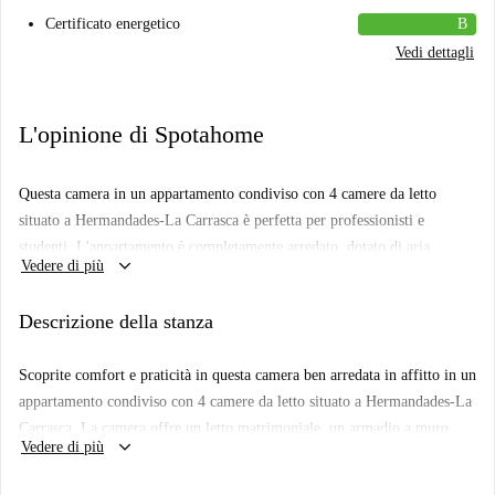
Certificato energetico
B
Vedi dettagli
L'opinione di Spotahome
Questa camera in un appartamento condiviso con 4 camere da letto
situato a Hermandades-La Carrasca è perfetta per professionisti e
studenti. L'appartamento è completamente arredato, dotato di aria
keyboard_arrow_down
Vedere di più
condizionata centralizzata e dispone di lavatrice in comune e cucina
attrezzata. Non è disponibile la connessione internet. La proprietà è stata
Descrizione della stanza
personalmente verificata da Spotahome.
Hermandades-La Carrasca è nota per la sua vivace atmosfera. Nelle
Scoprite comfort e praticità in questa camera ben arredata in affitto in un
vicinanze troverete diversi servizi, tra cui ottimi ristoranti come El
appartamento condiviso con 4 camere da letto situato a Hermandades-La
Arepazo Sevilla e Restaurante Aquí me Quedo, nonché negozi essenziali
Carrasca. La camera offre un letto matrimoniale, un armadio a muro,
come El Jamón. Inoltre, Antigua Venta de Los Gatos, un'importante
keyboard_arrow_down
Vedere di più
una scrivania e una TV. Godetevi la vista esterna dalla grande finestra.
attrazione turistica, è facilmente raggiungibile per il vostro tempo libero.
Questa proprietà è stata accuratamente selezionata dai proprietari di