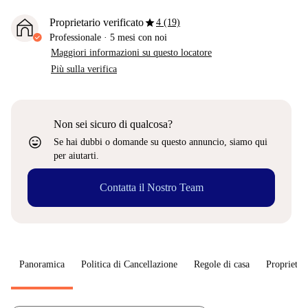
star
Proprietario verificato
4 (19)
Professionale
·
5 mesi
con noi
Maggiori informazioni su questo locatore
Più sulla verifica
Non sei sicuro di qualcosa?
sentiment_very_satisfied
Se hai dubbi o domande su questo annuncio, siamo qui
per aiutarti.
Contatta il Nostro Team
Panoramica
Politica di Cancellazione
Regole di casa
Proprietar