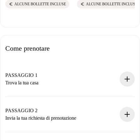
euro
euro
ALCUNE BOLLETTE INCLUSE
ALCUNE BOLLETTE INCLUSE
Come prenotare
PASSAGGIO 1
Trova la tua casa
Processo di prenotazione 100% online.
Case e Proprietari verificati.
Hai tutte le informazioni necessarie in anticipo.
PASSAGGIO 2
Invia la tua richiesta di prenotazione
Invia dettagli base del tuo profilo e metodo di pagamento.
Ricorda che non ti addebiteremo nulla finché il proprietario