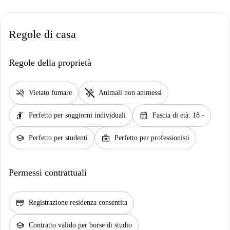
Regole di casa
Regole della proprietà
smoke_free
pet_supplies
Vietato fumare
Animali non ammessi
hail
calendar_month
Perfetto per soggiorni individuali
Fascia di età: 18 -
school
business_center
Perfetto per studenti
Perfetto per professionisti
Permessi contrattuali
credit_score
Registrazione residenza consentita
school
Contratto valido per borse di studio