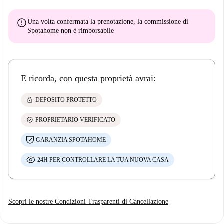
error
Una volta confermata la prenotazione, la commissione di
Spotahome
non è rimborsabile
E ricorda, con questa proprietà avrai:
lock
DEPOSITO PROTETTO
check_circle
PROPRIETARIO VERIFICATO
GARANZIA SPOTAHOME
24H PER CONTROLLARE LA TUA NUOVA CASA
Scopri le nostre Condizioni Trasparenti di Cancellazione