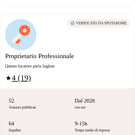
check_circle
VERIFICATO DA SPOTAHOME
Proprietario Professionale
Questo locatore parla Inglese
4 (19)
star
52
Dal 2026
Annunci pubblicati
con noi
64
9-15h
Inquilini
Tempo medio di risposta