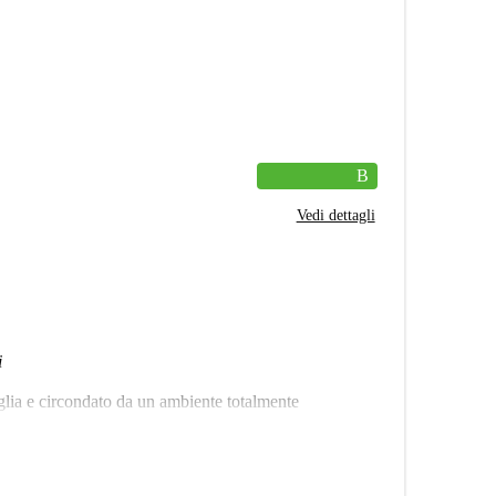
B
Vedi dettagli
i
viglia e circondato da un ambiente totalmente
oderni: sala completamente attrezzata, ristorante, sala
 con angolo cottura, scrivania, armadio, comodino,