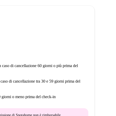
a Dia de San Fernando, Romería del Rocío, Corrida de
 Festival internazionale della musica mondiale, Festival
nema europeo al 100%, Biennale di flamenco
teatro, crociera sul Guadalquivir...
rco Isla Mágica, Acquario di Siviglia
n caso di cancellazione 60 giorni o più prima del
millo, Giardini Murillo
, Los Arcos, Plaza de Armas, Lagoh, Torre Sevilla
 caso di cancellazione tra 30 e 59 giorni prima del
9 giorni o meno prima del check-in
mmissione di Spotahome
non è rimborsabile