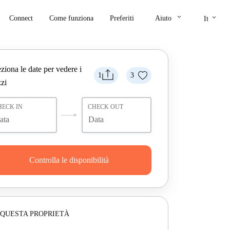
keyboard_arrow_down
keyboard_arrow_down
Connect
Come funziona
Preferiti
Aiuto
It
ziona le date per vedere i
1
3
zi
HECK IN
CHECK OUT
Controlla le disponibilità
 QUESTA PROPRIETÀ