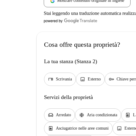
Mostrare contenuto originale in inglese
Stai leggendo una traduzione automatica realizz
Cosa offre questa proprietà?
La tua stanza (Stanza 2)
desk
image
key
Scrivania
Esterno
Chiave per
Servizi della proprietà
chair
ac_unit
local_laundry_service
Arredato
Aria condizionata
L
local_laundry_service
image
Asciugatrice nelle aree comuni
Estern