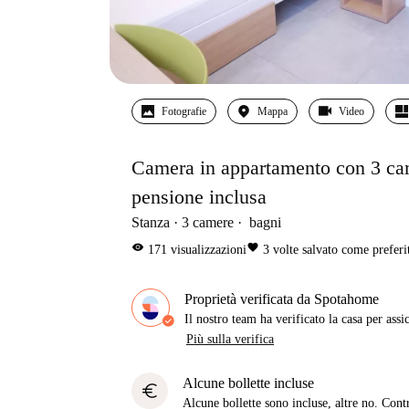
Fotografie
Mappa
Video
Camera in appartamento con 3 cam
pensione inclusa
Stanza
3
camere
bagni
visibility
favorite
171
visualizzazioni
3
volte salvato come preferi
Proprietà verificata da Spotahome
Il nostro team ha verificato la casa per assi
Più sulla verifica
Alcune bollette incluse
euro
Alcune bollette sono incluse, altre no. Cont