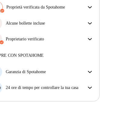
Proprietà verificata da Spotahome
Il nostro team ha verificato la casa per assicurarsi che
ottieni esattamente ciò che vedi nell'annuncio.
Alcune bollette incluse
Più sulla verifica
Alcune bollette sono incluse, altre no. Controlla la
descrizione dell'annuncio per vedere quali utenze
Proprietario verificato
sono comprese nel canone e quali dovrai pagare a
Professionale
·
4 anni
con noi
parte.
Maggiori informazioni su questo locatore
PRE CON SPOTAHOME
Più sulla verifica
Garanzia di Spotahome
Se il proprietario di casa cancella la tua prenotazione
con breve preavviso, noi A) ti pagheremo un hotel e
24 ore di tempo per controllare la tua casa
ti aiuteremo a trovare un'altra nuova sistemazione, o
Se l'appartamento non è come te lo aspettavi
B) ti rimborseremo totalmente
dall'annuncio, faccelo sapere entro le prime 24 ore
dall'entrata e ci impegneremo per trovare una
soluzione.