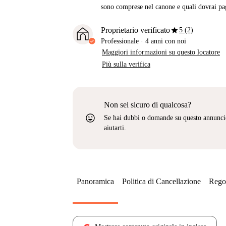
sono comprese nel canone e quali dovrai pag
star
Proprietario verificato
5 (2)
Professionale
·
4 anni
con noi
Maggiori informazioni su questo locatore
Più sulla verifica
Non sei sicuro di qualcosa?
sentiment_very_satisfied
Se hai dubbi o domande su questo annunci
aiutarti.
Panoramica
Politica di Cancellazione
Regol