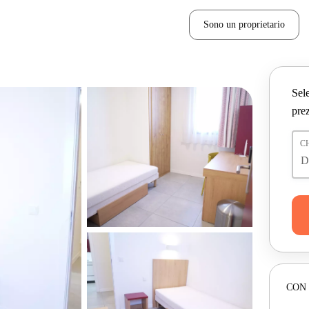
Sono un proprietario
Sele
prez
C
CON