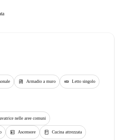
ata
dresser
airline_seat_flat
sonale
Armadio a muro
Letto singolo
avatrice nelle aree comuni
elevator
kitchen
o
Ascensore
Cucina attrezzata