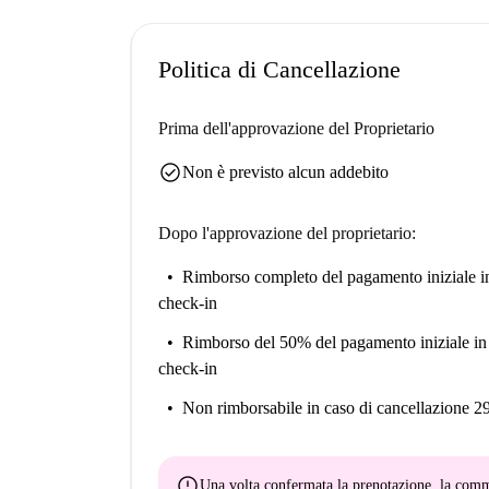
Eventi : La Feria de Abril, Settimana Santa, L
la Virgen del Pilar, Feria di Siviglia
Politica di Cancellazione
Festival: South Pop Festival, Festival del libro,
del cinema europeo di Siviglia, Festival del ci
Prima dell'approvazione del Proprietario
Attività ricreative
check_circle
Non è previsto alcun addebito
Attività: visite culturali, spettacoli di flamenco, 
Dopo l'approvazione del proprietario:
Centri ricreativi: Parco acquatico Aquopolis, Pa
Rimborso completo del pagamento iniziale
i
Parchi e giardini : Parco Maria Luisa, Parco Ala
check-in
Shopping: via Sierpes, via Tetuán, Plaza Nueva
Rimborso del 50% del pagamento iniziale
in
check-in
Non rimborsabile
in caso di cancellazione 2
error
Una volta confermata la prenotazione, la co