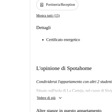
person_book
Portineria/Reception
Mostra tutti (15)
Dettagli
Certificato energetico
L'opinione di Spotahome
Condividerai l'appartamento con altri 2 student
Situato sull'isola di La Cartuja, nel cuore di Si
universitario. Troverai i servizi migliori e più m
keyboard_arrow_down
Vedere di più
giochi, sala lettura, palestra, solarium...
Altre stanze in questo appartamento
Questo appartamento è completamente attrezzato