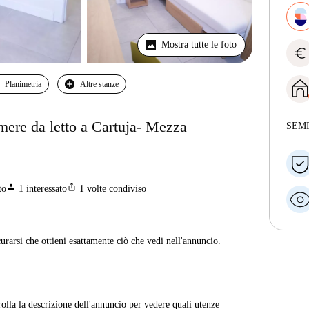
Mostra tutte le foto
euro
Planimetria
Altre stanze
ere da letto a Cartuja- Mezza
SEM
person
ios_share
to
1
interessato
1
volte condiviso
curarsi che ottieni esattamente ciò che vedi nell'annuncio.
rolla la descrizione dell'annuncio per vedere quali utenze