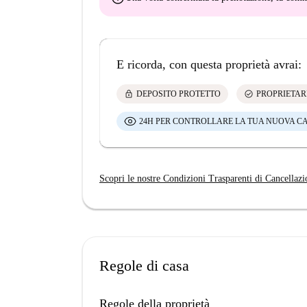
E ricorda, con questa proprietà avrai:
lock
check_circle
DEPOSITO PROTETTO
PROPRIETAR
24H PER CONTROLLARE LA TUA NUOVA C
Scopri le nostre Condizioni Trasparenti di Cancellazi
Regole di casa
Regole della proprietà