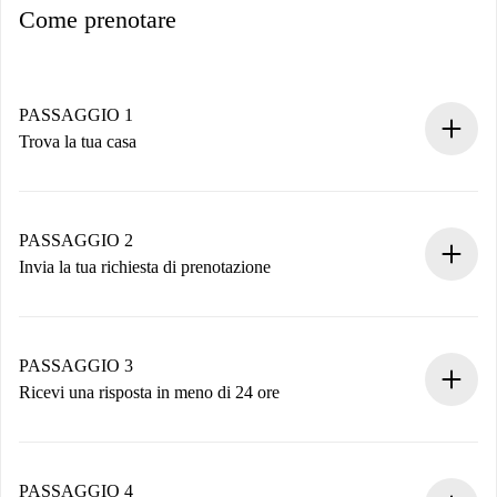
Come prenotare
PASSAGGIO 1
Trova la tua casa
Processo di prenotazione 100% online.
Case e Proprietari verificati.
Hai tutte le informazioni necessarie in anticipo.
PASSAGGIO 2
Invia la tua richiesta di prenotazione
Invia dettagli base del tuo profilo e metodo di pagamento.
Ricorda che non ti addebiteremo nulla finché il proprietario
non accetta.
PASSAGGIO 3
Ricevi una risposta in meno di 24 ore
Il proprietario ha fino a 24 ore per confermare.
Se accettata, ti addebiteremo il pagamento e ti metteremo in
contatto con il proprietario.
PASSAGGIO 4