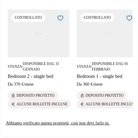
Questo alloggio è stato verificato personalmente da un Homechecker di
Spotahome per la vostra comodità.
CONTROLLATO
CONTROLLATO
L'appartamento si trova nel quartiere El Cerro di Siviglia, una zona
vivace che offre numerosi servizi. Godetevi le diverse opzioni culinarie
nelle vicinanze, in locali come il Café Astorga, situato a pochi passi, e la
Cafetería El Buda. Scoprite il fascino e il comfort locali in una posizione
comoda con queste stanze in affitto a Siviglia.
DISPONIBILE DAL 31
DISPONIBILE DAL 01
STANZA
STANZA
■
■
GENNAIO
FEBBRAIO
Bedroom 2 - single bed
Bedroom 1 - single bed
Da
370 €
/
mese
Da
360 €
/
mese
lock
lock
DEPOSITO PROTETTO
DEPOSITO PROTETTO
euro
euro
ALCUNE BOLLETTE INCLUSE
ALCUNE BOLLETTE INCLUSE
Abbiamo verificato questa proprietà, così non devi farlo tu.