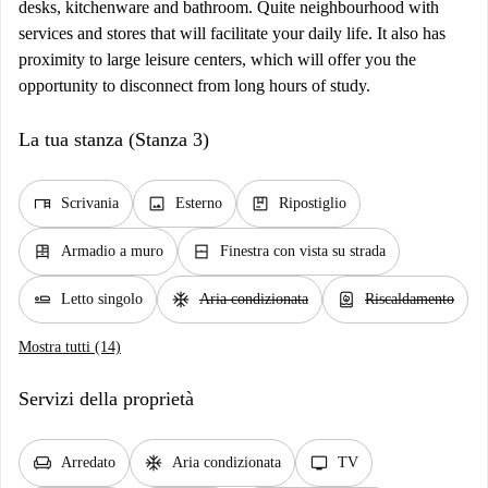
desks, kitchenware and bathroom. Quite neighbourhood with
services and stores that will facilitate your daily life. It also has
proximity to large leisure centers, which will offer you the
opportunity to disconnect from long hours of study.
La tua stanza (Stanza 3)
desk
image
package
Scrivania
Esterno
Ripostiglio
dresser
window_closed
Armadio a muro
Finestra con vista su strada
airline_seat_flat
ac_unit
water_heater
Letto singolo
Aria condizionata
Riscaldamento
Mostra tutti (14)
Servizi della proprietà
chair
ac_unit
tv
Arredato
Aria condizionata
TV