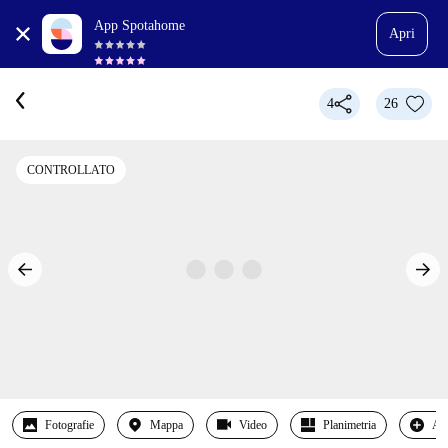
App Spotahome
Apri
4
26
CONTROLLATO
Fotografie
Mappa
Video
Planimetria
Alt