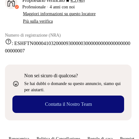
star
Proprietario verificato
4.3 (46)
Professionale
·
4 anni
con noi
Maggiori informazioni su questo locatore
Più sulla verifica
Numero di registrazione (NRA)
help
:
ESHFTN000041032000093000003000000000000000000
00000007
Non sei sicuro di qualcosa?
sentiment_very_satisfied
Se hai dubbi o domande su questo annuncio, siamo qui
per aiutarti.
Contatta il Nostro Team
Panoramica
Politica di Cancellazione
Regole di casa
Proprietar