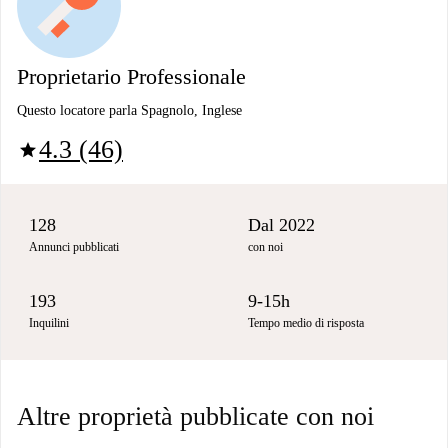
Proprietario Professionale
Questo locatore parla Spagnolo, Inglese
4.3 (46)
star
128
Dal 2022
Annunci pubblicati
con noi
193
9-15h
Inquilini
Tempo medio di risposta
Altre proprietà pubblicate con noi