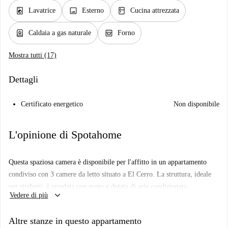
local_laundry_service
image
kitchen
Lavatrice
Esterno
Cucina attrezzata
water_heater
oven_gen
Caldaia a gas naturale
Forno
Mostra tutti (17)
Dettagli
Certificato energetico
Non disponibile
L'opinione di Spotahome
Questa spaziosa camera è disponibile per l'affitto in un appartamento
condiviso con 3 camere da letto situato a El Cerro. La struttura, ideale
per studenti, è arredata con gusto e dotata di aria condizionata
keyboard_arrow_down
Vedere di più
individuale. L'appartamento è ben attrezzato con comfort come una
cucina completamente attrezzata, un sistema di riscaldamento dell'acqua
Altre stanze in questo appartamento
a gas naturale e una lavatrice privata a disposizione degli inquilini.