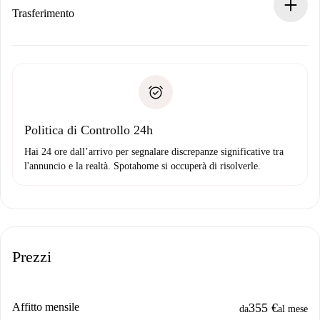
Se rifiutata: non ti addebiteremo nulla e ti proporremo
Trasferimento
alternative.
Concorda con il proprietario i dettagli del tuo arrivo, ritiro
Documenti richiesti se la proprietà è “
Spotahome plus
”.
delle chiavi, ecc.
Documento d'identità o Passaporto
Spotahome trasferirà il primo pagamento al proprietario
Prova di solvibilità
solo se non segnali problemi.
Domiciliazione del pagamento
Politica di Controllo 24h
Hai 24 ore dall’arrivo per segnalare discrepanze significative tra
l'annuncio e la realtà. Spotahome si occuperà di risolverle.
Prezzi
Affitto mensile
355 €
da
al mese