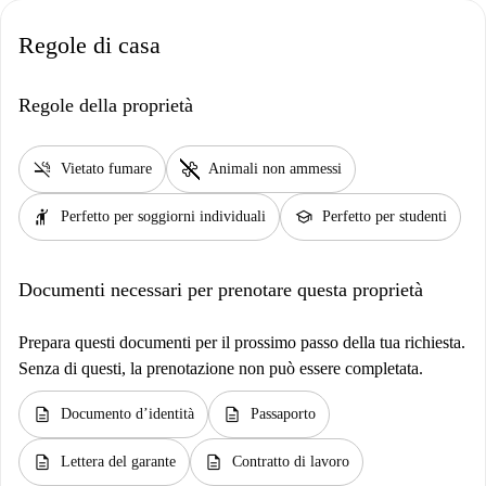
Regole di casa
Regole della proprietà
smoke_free
pet_supplies
Vietato fumare
Animali non ammessi
hail
school
Perfetto per soggiorni individuali
Perfetto per studenti
Documenti necessari per prenotare questa proprietà
Prepara questi documenti per il prossimo passo della tua richiesta.
Senza di questi, la prenotazione non può essere completata.
description
description
Documento d’identità
Passaporto
description
description
Lettera del garante
Contratto di lavoro