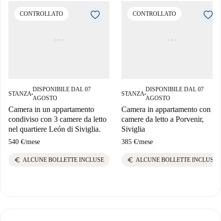
CONTROLLATO
CONTROLLATO
DISPONIBILE DAL 07
DISPONIBILE DAL 07
STANZA
STANZA
■
■
AGOSTO
AGOSTO
Camera in un appartamento
Camera in appartamento con 4
condiviso con 3 camere da letto
camere da letto a Porvenir,
nel quartiere León di Siviglia.
Siviglia
540 €
/
mese
385 €
/
mese
euro
euro
ALCUNE BOLLETTE INCLUSE
ALCUNE BOLLETTE INCLUSE