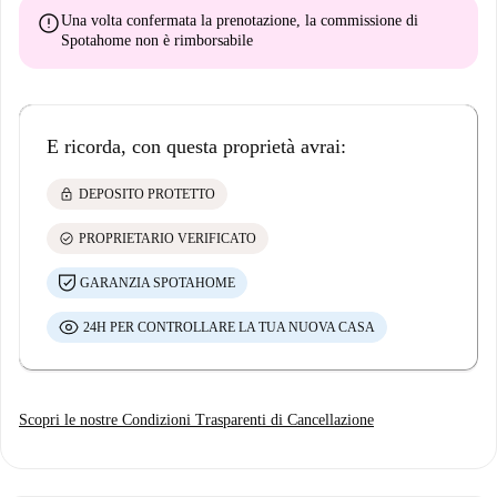
error
Una volta confermata la prenotazione, la commissione di
Spotahome
non è rimborsabile
E ricorda, con questa proprietà avrai:
lock
DEPOSITO PROTETTO
check_circle
PROPRIETARIO VERIFICATO
GARANZIA SPOTAHOME
24H PER CONTROLLARE LA TUA NUOVA CASA
Scopri le nostre Condizioni Trasparenti di Cancellazione