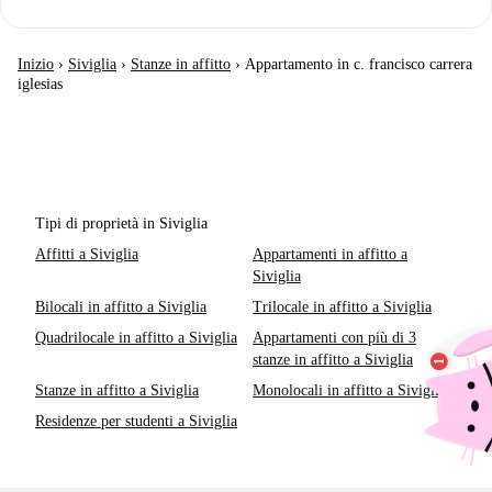
Inizio
›
Siviglia
›
Stanze in affitto
›
Appartamento in c. francisco carrera
iglesias
Tipi di proprietà in Siviglia
Affitti a Siviglia
Appartamenti in affitto a
Siviglia
Bilocali in affitto a Siviglia
Trilocale in affitto a Siviglia
Quadrilocale in affitto a Siviglia
Appartamenti con più di 3
stanze in affitto a Siviglia
Stanze in affitto a Siviglia
Monolocali in affitto a Siviglia
Residenze per studenti a Siviglia