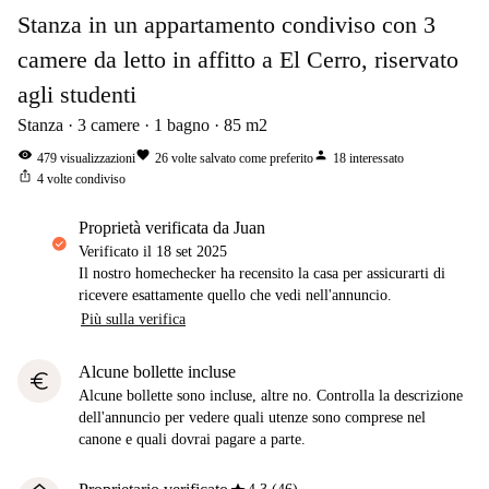
Stanza in un appartamento condiviso con 3
camere da letto in affitto a El Cerro, riservato
agli studenti
Stanza
3
camere
1
bagno
85
m2
visibility
favorite
person
479
visualizzazioni
26
volte salvato come preferito
18
interessato
ios_share
4
volte condiviso
proprietà verificata da Juan
Verificato il
18 set 2025
Il nostro homechecker ha recensito la casa per assicurarti di
ricevere esattamente quello che vedi nell'annuncio.
Più sulla verifica
Alcune bollette incluse
euro
Alcune bollette sono incluse, altre no. Controlla la descrizione
dell'annuncio per vedere quali utenze sono comprese nel
canone e quali dovrai pagare a parte.