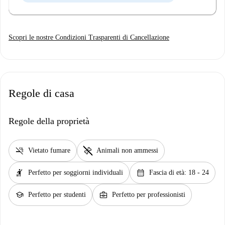
Scopri le nostre Condizioni Trasparenti di Cancellazione
Regole di casa
Regole della proprietà
smoke_free
pet_supplies
Vietato fumare
Animali non ammessi
hail
calendar_month
Perfetto per soggiorni individuali
Fascia di età: 18 - 24
school
business_center
Perfetto per studenti
Perfetto per professionisti