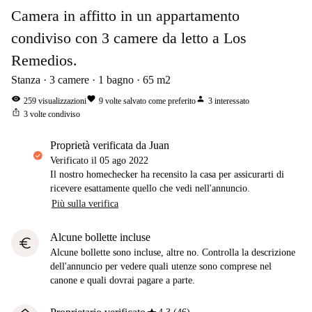
Camera in affitto in un appartamento
condiviso con 3 camere da letto a Los
Remedios.
Stanza
3
camere
1
bagno
65
m2
visibility
favorite
person
259
visualizzazioni
9
volte salvato come preferito
3
interessato
ios_share
3
volte condiviso
proprietà verificata da Juan
Verificato il
05 ago 2022
Il nostro homechecker ha recensito la casa per assicurarti di
ricevere esattamente quello che vedi nell'annuncio.
Più sulla verifica
Alcune bollette incluse
euro
Alcune bollette sono incluse, altre no. Controlla la descrizione
dell'annuncio per vedere quali utenze sono comprese nel
canone e quali dovrai pagare a parte.