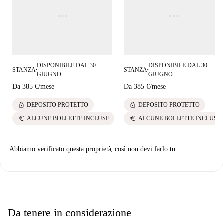
circondato da ristoranti come Marisquería Pepe e Restaurante La Reserva
de Joaquín Márquez, che offrono specialità mediterranee, e Habichuela e
La Otra Esquina per la cucina locale. Goditi tutto ciò che questo vivace
quartiere ha da offrire!
DISPONIBILE DAL 30
DISPONIBILE DAL 30
STANZA
STANZA
■
■
GIUGNO
GIUGNO
Da
385 €
/
mese
Da
385 €
/
mese
lock
lock
DEPOSITO PROTETTO
DEPOSITO PROTETTO
euro
euro
ALCUNE BOLLETTE INCLUSE
ALCUNE BOLLETTE INCLUSE
Abbiamo verificato questa proprietà, così non devi farlo tu.
Da tenere in considerazione