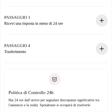
Invia dettagli base del tuo profilo e metodo di pagamento.
Ricorda che non ti addebiteremo nulla finché il proprietario
non accetta.
PASSAGGIO 3
Ricevi una risposta in meno di 24 ore
Il proprietario ha fino a 24 ore per confermare.
Se accettata, ti addebiteremo il pagamento e ti metteremo in
contatto con il proprietario.
PASSAGGIO 4
Se rifiutata: non ti addebiteremo nulla e ti proporremo
Trasferimento
alternative.
Concorda con il proprietario i dettagli del tuo arrivo, ritiro
Documenti richiesti se la proprietà è “
Spotahome plus
”.
delle chiavi, ecc.
Documento d'identità o Passaporto
Spotahome trasferirà il primo pagamento al proprietario
Prova di solvibilità
solo se non segnali problemi.
Domiciliazione del pagamento
Politica di Controllo 24h
Hai 24 ore dall’arrivo per segnalare discrepanze significative tra
l'annuncio e la realtà. Spotahome si occuperà di risolverle.