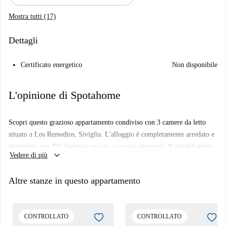
Mostra tutti (17)
Dettagli
Certificato energetico
Non disponibile
L'opinione di Spotahome
Scopri questo grazioso appartamento condiviso con 3 camere da letto
situato a Los Remedios, Siviglia. L'alloggio è completamente arredato e
attrezzato, con TV, lavatrice privata e cucina attrezzata. Il riscaldamento
keyboard_arrow_down
Vedere di più
è fornito da unità elettriche individuali e la connessione Wi-Fi è
disponibile. Si prega di notare che il proprietario non vive
Altre stanze in questo appartamento
nell'appartamento e preferisce affittare solo a professionisti e studenti.
Le coppie non sono ammesse. L'alloggio è stato verificato da Spotahome
per la garanzia di qualità.
CONTROLLATO
CONTROLLATO
Situato nel vivace quartiere di Los Remedios, questo alloggio è