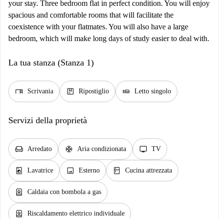
your stay. Three bedroom flat in perfect condition. You will enjoy
spacious and comfortable rooms that will facilitate the
coexistence with your flatmates. You will also have a large
bedroom, which will make long days of study easier to deal with.
La tua stanza (Stanza 1)
desk
package
airline_seat_flat
Scrivania
Ripostiglio
Letto singolo
Servizi della proprietà
chair
ac_unit
tv
Arredato
Aria condizionata
TV
local_laundry_service
image
kitchen
Lavatrice
Esterno
Cucina attrezzata
water_heater
Caldaia con bombola a gas
water_heater
Riscaldamento elettrico individuale