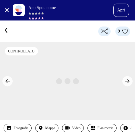
App Spotahome
Apri
3
9
CONTROLLATO
Fotografie
Mappa
Video
Planimetria
Alt