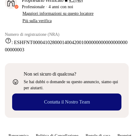
star
Proprietario verificato
4.3 (46)
Professionale
·
4 anni
con noi
Maggiori informazioni su questo locatore
Più sulla verifica
Numero di registrazione (NRA)
help
:
ESHFNT000041028000140042001000000000000000000
00000003
Non sei sicuro di qualcosa?
sentiment_very_satisfied
Se hai dubbi o domande su questo annuncio, siamo qui
per aiutarti.
Contatta il Nostro Team
Panoramica
Politica di Cancellazione
Regole di casa
Proprietar