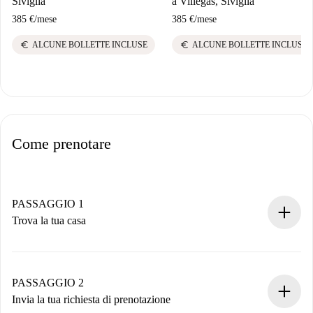
Siviglia
a Villegas, Siviglia
385 €
/
mese
385 €
/
mese
euro
euro
ALCUNE BOLLETTE INCLUSE
ALCUNE BOLLETTE INCLUSE
Come prenotare
PASSAGGIO 1
Trova la tua casa
Processo di prenotazione 100% online.
Case e Proprietari verificati.
Hai tutte le informazioni necessarie in anticipo.
PASSAGGIO 2
Invia la tua richiesta di prenotazione