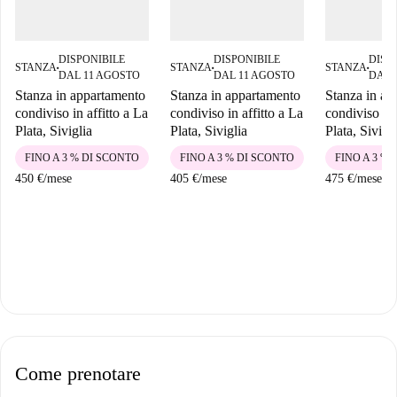
DISPONIBILE
DISPONIBILE
DISP
STANZA
STANZA
STANZA
■
■
■
DAL 11 AGOSTO
DAL 11 AGOSTO
DAL 
Stanza in appartamento
Stanza in appartamento
Stanza in ap
condiviso in affitto a La
condiviso in affitto a La
condiviso in 
Plata, Siviglia
Plata, Siviglia
Plata, Sivigl
FINO A 3 % DI SCONTO
FINO A 3 % DI SCONTO
FINO A 3 %
450 €
/
mese
405 €
/
mese
475 €
/
mese
Come prenotare