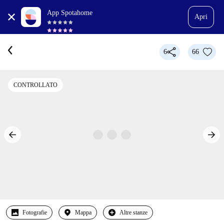
App Spotahome
Apri
6
66
CONTROLLATO
Fotografie
Mappa
Altre stanze