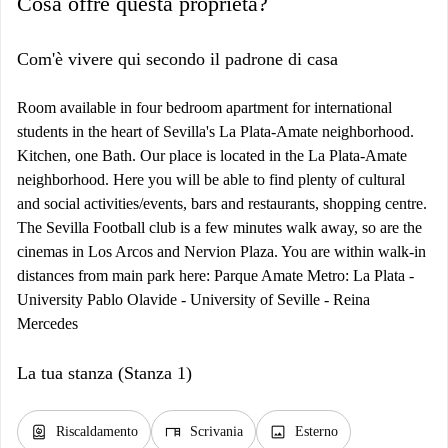
Cosa offre questa proprietà?
Com'è vivere qui secondo il padrone di casa
Room available in four bedroom apartment for international
students in the heart of Sevilla's La Plata-Amate neighborhood.
Kitchen, one Bath. Our place is located in the La Plata-Amate
neighborhood. Here you will be able to find plenty of cultural
and social activities/events, bars and restaurants, shopping centre.
The Sevilla Football club is a few minutes walk away, so are the
cinemas in Los Arcos and Nervion Plaza. You are within walk-in
distances from main park here: Parque Amate Metro: La Plata -
University Pablo Olavide - University of Seville - Reina
Mercedes
La tua stanza (Stanza 1)
water_heater
desk
image
Riscaldamento
Scrivania
Esterno