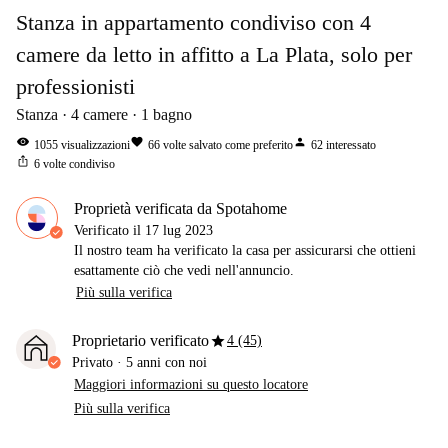
Stanza in appartamento condiviso con 4
camere da letto in affitto a La Plata, solo per
professionisti
Stanza
4
camere
1
bagno
visibility
favorite
person
1055
visualizzazioni
66
volte salvato come preferito
62
interessato
ios_share
6
volte condiviso
Proprietà verificata da Spotahome
Verificato il
17 lug 2023
Il nostro team ha verificato la casa per assicurarsi che ottieni
esattamente ciò che vedi nell'annuncio.
Più sulla verifica
star
Proprietario verificato
4 (45)
Privato
·
5 anni
con noi
Maggiori informazioni su questo locatore
Più sulla verifica