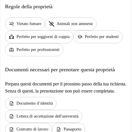
Regole della proprietà
smoke_free
pet_supplies
Vietato fumare
Animali non ammessi
partner_heart
school
Perfetto per soggiorni di coppia
Perfetto per studenti
business_center
Perfetto per professionisti
Documenti necessari per prenotare questa proprietà
Prepara questi documenti per il prossimo passo della tua richiesta.
Senza di questi, la prenotazione non può essere completata.
description
Documento d’identità
description
Lettera di accettazione dell'università
description
description
Contratto di lavoro
Passaporto