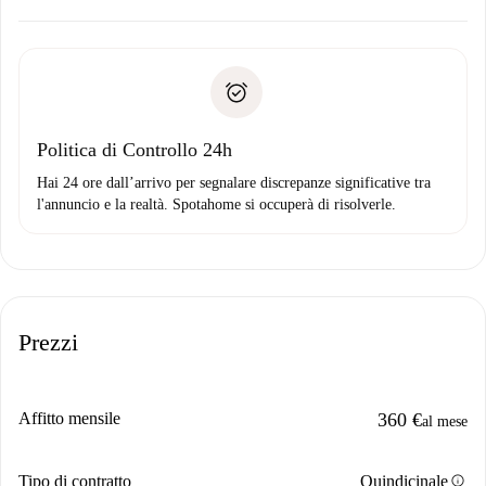
Concorda con il proprietario i dettagli del tuo arrivo, ritiro
Documenti richiesti se la proprietà è “
Spotahome plus
”.
delle chiavi, ecc.
Documento d'identità o Passaporto
Spotahome trasferirà il primo pagamento al proprietario
Prova di solvibilità
solo se non segnali problemi.
Domiciliazione del pagamento
Politica di Controllo 24h
Hai 24 ore dall’arrivo per segnalare discrepanze significative tra
l'annuncio e la realtà. Spotahome si occuperà di risolverle.
Prezzi
Affitto mensile
360 €
al mese
info
Tipo di contratto
Quindicinale