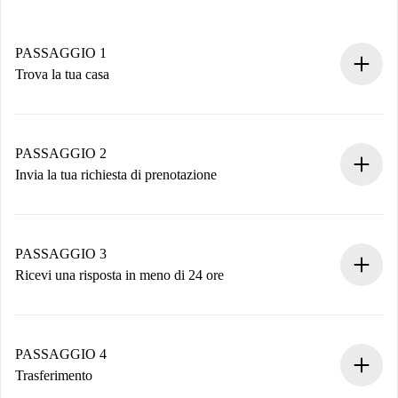
PASSAGGIO 1
Trova la tua casa
Processo di prenotazione 100% online.
Case e Proprietari verificati.
Hai tutte le informazioni necessarie in anticipo.
PASSAGGIO 2
Invia la tua richiesta di prenotazione
Invia dettagli base del tuo profilo e metodo di pagamento.
Ricorda che non ti addebiteremo nulla finché il proprietario
non accetta.
PASSAGGIO 3
Ricevi una risposta in meno di 24 ore
Il proprietario ha fino a 24 ore per confermare.
Se accettata, ti addebiteremo il pagamento e ti metteremo in
contatto con il proprietario.
PASSAGGIO 4
Se rifiutata: non ti addebiteremo nulla e ti proporremo
Trasferimento
alternative.