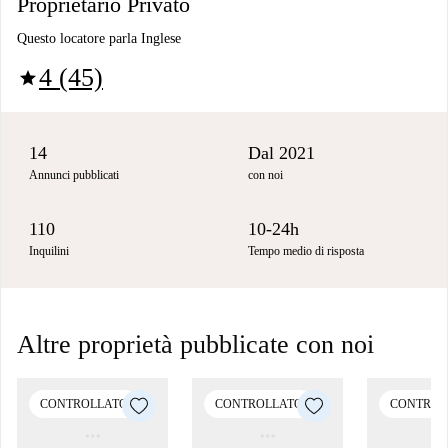
Proprietario Privato
Questo locatore parla Inglese
4 (45)
star
14
Dal 2021
Annunci pubblicati
con noi
110
10-24h
Inquilini
Tempo medio di risposta
Altre proprietà pubblicate con noi
CONTROLLATO
CONTROLLATO
CONTROL