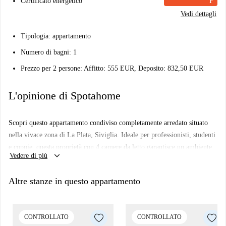
Certificato energetico
F
Vedi dettagli
Tipologia: appartamento
Numero di bagni: 1
Prezzo per 2 persone:
Affitto: 555 EUR, Deposito: 832,50 EUR
L'opinione di Spotahome
Scopri questo appartamento condiviso completamente arredato situato
nella vivace zona di La Plata, Siviglia. Ideale per professionisti, studenti
e coppie, questa proprietà con 4 camere da letto garantisce un ambiente
keyboard_arrow_down
Vedere di più
accogliente e produttivo. Si prega di notare che l'appartamento non
dispone di connessione internet e che non sono ammessi animali
Altre stanze in questo appartamento
domestici e non è consentito fumare all'interno della proprietà.
L'immobile è stato verificato personalmente da Spotahome, garantendo
che tutti i dettagli soddisfino i nostri standard di qualità e accuratezza.
CONTROLLATO
CONTROLLATO
Questo quartiere offre un comodo accesso a diversi punti di interesse