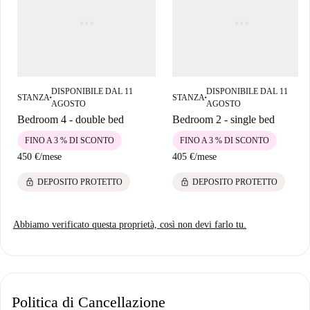
locali. La stazione della metropolitana La Plata si trova nelle vicinanze,
offrendo ottimi collegamenti con la città. Per quanto riguarda la
ristorazione, ristoranti come il Bar Salamanca, il Trusty Chicken e il
Ghallu-Kebab Pizza sono raggiungibili a piedi. Inoltre, la rinomata
attrazione turistica Huevo de Colon si trova a breve distanza, perfetta per
DISPONIBILE DAL 11
DISPONIBILE DAL 11
godersi un po' di cultura locale. Nelle vicinanze si trovano anche mercati
STANZA
STANZA
■
■
AGOSTO
AGOSTO
come Dia ed El Jamón, ideali per le necessità quotidiane.
Bedroom 4 - double bed
Bedroom 2 - single bed
FINO A 3 % DI SCONTO
FINO A 3 % DI SCONTO
450 €
/
mese
405 €
/
mese
lock
lock
DEPOSITO PROTETTO
DEPOSITO PROTETTO
Abbiamo verificato questa proprietà, così non devi farlo tu.
Politica di Cancellazione