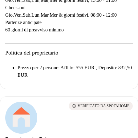
Gio,Ven,Sab,Lun,Mar,Mer & giorni festivi, 15:00 - 21:00
Check-out
Gio,Ven,Sab,Lun,Mar,Mer & giorni festivi, 08:00 - 12:00
Partenze anticipate
60 giorni di preavviso minimo
Politica del proprietario
Prezzo per 2 persone:
Affitto: 555 EUR , Deposito: 832,50
EUR
check_circle
VERIFICATO DA SPOTAHOME