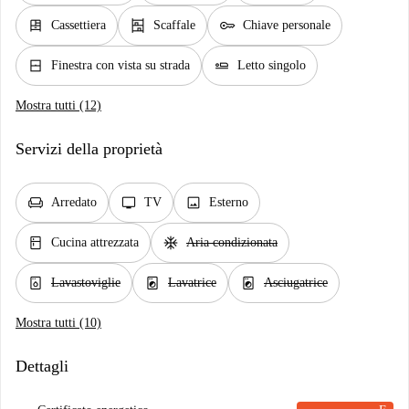
dresser
shelves
key
Cassettiera
Scaffale
Chiave personale
window_closed
airline_seat_flat
Finestra con vista su strada
Letto singolo
Mostra tutti (12)
Servizi della proprietà
chair
tv
image
Arredato
TV
Esterno
kitchen
ac_unit
Cucina attrezzata
Aria condizionata
dishwasher_gen
local_laundry_service
local_laundry_service
Lavastoviglie
Lavatrice
Asciugatrice
Mostra tutti (10)
Dettagli