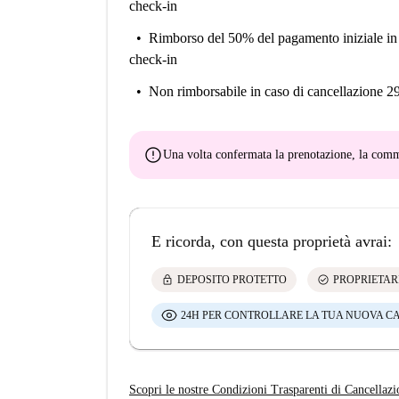
check-in
Rimborso del 50% del pagamento iniziale
in
check-in
Non rimborsabile
in caso di cancellazione 2
error
Una volta confermata la prenotazione, la co
E ricorda, con questa proprietà avrai:
lock
check_circle
DEPOSITO PROTETTO
PROPRIETAR
24H PER CONTROLLARE LA TUA NUOVA C
Scopri le nostre Condizioni Trasparenti di Cancellazi