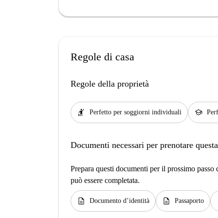
Regole di casa
Regole della proprietà
hail
school
Perfetto per soggiorni individuali
Perf
Documenti necessari per prenotare questa
Prepara questi documenti per il prossimo passo de
può essere completata.
description
description
d
Documento d’identità
Passaporto