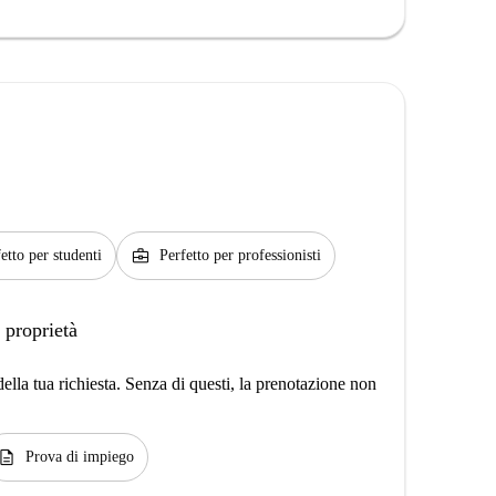
business_center
etto per studenti
Perfetto per professionisti
 proprietà
lla tua richiesta. Senza di questi, la prenotazione non
escription
Prova di impiego