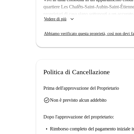
attrazioni nelle vicinanze si annoverano Les Do
quartiere Les Chalêts-Saint-Aubin-Saint-Étienne
Producteurs Locaux Saint-Aubin. Inoltre, Place 
proprietari di casa siano sottoposti a un accurato 
keyboard_arrow_down
raggiungibili a piedi. La zona offre numerose att
Vedere di più
Il quartiere offre un facile accesso a numerose at
importanti siti turistici come Paliss'Art, il Mar
Abbiamo verificato questa proprietà, così non devi fa
Roland.
Politica di Cancellazione
Prima dell'approvazione del Proprietario
check_circle
Non è previsto alcun addebito
Dopo l'approvazione del proprietario:
Rimborso completo del pagamento iniziale
i