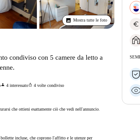
Mostra tutte le foto
euro
nto condiviso con 5 camere da letto a
SEM
ienne.
person
ios_share
o
4
interessato
4
volte condiviso
curarsi che ottieni esattamente ciò che vedi nell'annuncio.
ollette incluse, che coprono l'affitto e le utenze per