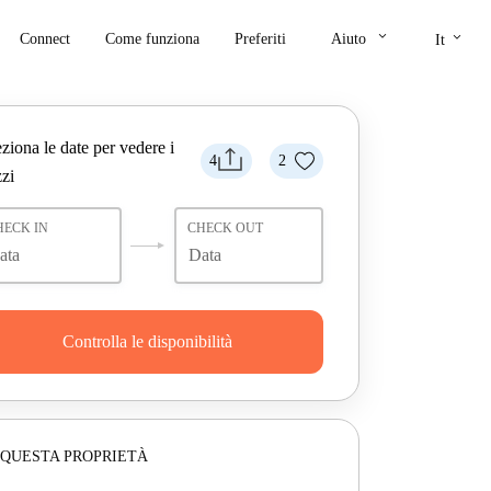
keyboard_arrow_down
keyboard_arrow_down
Connect
Come funziona
Preferiti
Aiuto
It
ziona le date per vedere i
4
2
zi
HECK IN
CHECK OUT
Controlla le disponibilità
 QUESTA PROPRIETÀ