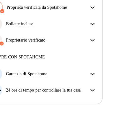
Proprietà verificata da Spotahome
Il nostro team ha verificato la casa per assicurarsi che
ottieni esattamente ciò che vedi nell'annuncio.
Bollette incluse
Più sulla verifica
Goditi una vita senza preoccupazioni con le bollette
incluse, che coprono l'affitto e le utenze per
Proprietario verificato
un'esperienza di affitto senza problemi.
Professionale
·
5 anni
con noi
Maggiori informazioni su questo locatore
PRE CON SPOTAHOME
Più sulla verifica
Garanzia di Spotahome
Se il proprietario di casa cancella la tua prenotazione
con breve preavviso, noi A) ti pagheremo un hotel e
24 ore di tempo per controllare la tua casa
ti aiuteremo a trovare un'altra nuova sistemazione, o
Se l'appartamento non è come te lo aspettavi
B) ti rimborseremo totalmente
dall'annuncio, faccelo sapere entro le prime 24 ore
dall'entrata e ci impegneremo per trovare una
soluzione.