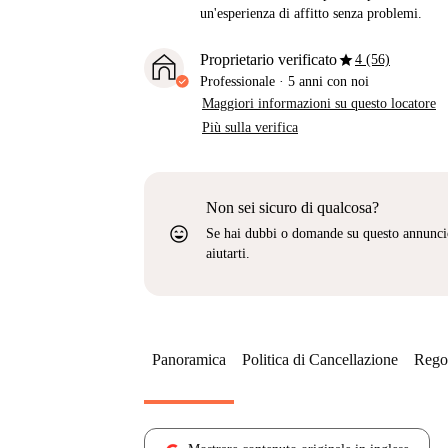
un'esperienza di affitto senza problemi.
star
Proprietario verificato
4 (56)
Professionale
·
5 anni
con noi
Maggiori informazioni su questo locatore
Più sulla verifica
Non sei sicuro di qualcosa?
sentiment_very_satisfied
Se hai dubbi o domande su questo annunci
aiutarti.
Panoramica
Politica di Cancellazione
Regol