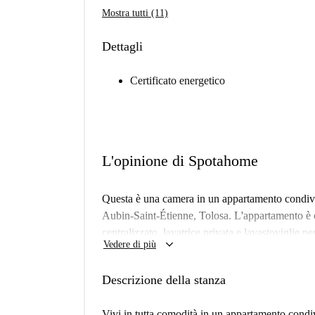
Mostra tutti (11)
Dettagli
Certificato energetico
L'opinione di Spotahome
Questa è una camera in un appartamento condivis
Aubin-Saint-Étienne, Tolosa. L'appartamento è 
centralizzato, lavatrice privata e lavastoviglie pe
keyboard_arrow_down
Vedere di più
acqua, gas e Wi-Fi) sono incluse nell'affitto, of
ammesse e la camera è adatta sia a studenti che a 
Descrizione della stanza
personalmente da Spotahome, garantendo la confo
L'appartamento si trova nel vivace quartiere di 
Vivi in tutta comodità in un appartamento condiv