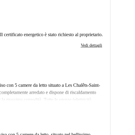
Il certificato energetico è stato richiesto al proprietario.
Vedi dettagli
o con 5 camere da letto situato a Les Chalêts-Saint-
completamente arredato e dispone di riscaldamento
r la massima comodità. Tutte le utenze (elettricità,
frendo semplicità agli inquilini. Le coppie non sono
professionisti. Questa proprietà è stata verificata
rmità agli standard di qualità.
Les Chalêts-Saint-Aubin-Saint-Étienne a Tolosa. Tra le
iso con 5 camere da letto, situato nel bellissimo