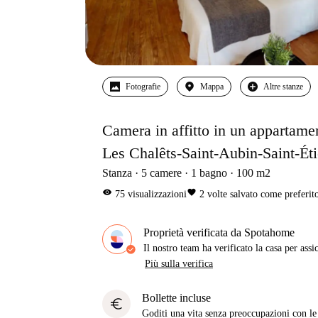
Fotografie
Mappa
Altre stanze
Camera in affitto in un appartame
Les Chalêts-Saint-Aubin-Saint-Ét
Stanza
5
camere
1
bagno
100
m2
visibility
favorite
75
visualizzazioni
2
volte salvato come preferit
Proprietà verificata da Spotahome
Il nostro team ha verificato la casa per assi
Più sulla verifica
Bollette incluse
euro
Goditi una vita senza preoccupazioni con le b