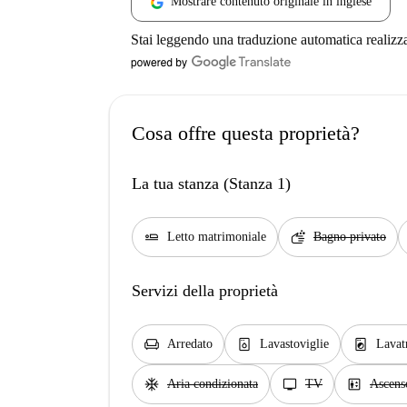
Mostrare contenuto originale in inglese
Stai leggendo una traduzione automatica realizz
Cosa offre questa proprietà?
La tua stanza (Stanza 1)
airline_seat_flat
soap
Letto matrimoniale
Bagno privato
Servizi della proprietà
chair
dishwasher_gen
local_laundry_service
Arredato
Lavastoviglie
Lavat
ac_unit
tv
elevator
Aria condizionata
TV
Ascens