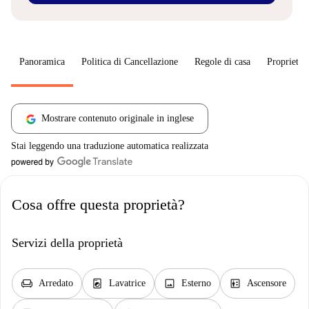
Panoramica
Politica di Cancellazione
Regole di casa
Proprietar
Mostrare contenuto originale in inglese
Stai leggendo una traduzione automatica realizzata
Cosa offre questa proprietà?
Servizi della proprietà
chair
local_laundry_service
image
elevator
Arredato
Lavatrice
Esterno
Ascensore