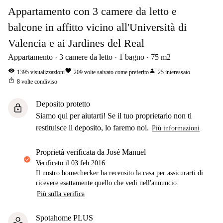
Appartamento con 3 camere da letto e
balcone in affitto vicino all'Università di
Valencia e ai Jardines del Real
Appartamento
3
camere da letto
1
bagno
75
m2
visibility
favorite
person
1395
visualizzazioni
209
volte salvato come preferito
25
interessato
ios_share
8
volte condiviso
Deposito protetto
lock
Siamo qui per aiutarti! Se il tuo proprietario non ti
restituisce il deposito, lo faremo noi.
Più informazioni
proprietà verificata da José Manuel
Verificato il
03 feb 2016
Il nostro homechecker ha recensito la casa per assicurarti di
ricevere esattamente quello che vedi nell'annuncio.
Più sulla verifica
Spotahome PLUS