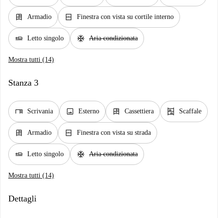
dresser
window_closed
Armadio
Finestra con vista su cortile interno
airline_seat_flat
ac_unit
Letto singolo
Aria condizionata
Mostra tutti (14)
Stanza 3
desk
image
dresser
shelves
Scrivania
Esterno
Cassettiera
Scaffale
dresser
window_closed
Armadio
Finestra con vista su strada
airline_seat_flat
ac_unit
Letto singolo
Aria condizionata
Mostra tutti (14)
Dettagli