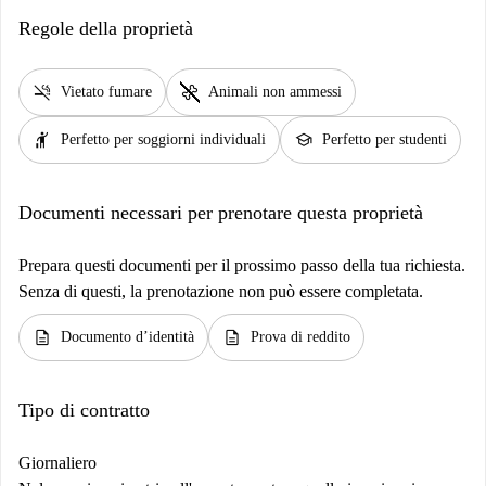
Regole della proprietà
smoke_free
pet_supplies
Vietato fumare
Animali non ammessi
hail
school
Perfetto per soggiorni individuali
Perfetto per studenti
Documenti necessari per prenotare questa proprietà
Prepara questi documenti per il prossimo passo della tua richiesta.
Senza di questi, la prenotazione non può essere completata.
description
description
Documento d’identità
Prova di reddito
Tipo di contratto
Giornaliero