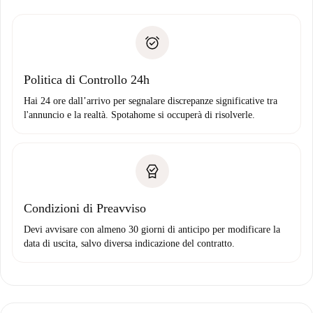
delle chiavi, ecc.
Documento d'identità o Passaporto
Spotahome trasferirà il primo pagamento al proprietario
Prova di solvibilità
solo se non segnali problemi.
Domiciliazione del pagamento
Politica di Controllo 24h
Hai 24 ore dall’arrivo per segnalare discrepanze significative tra
l'annuncio e la realtà. Spotahome si occuperà di risolverle.
Condizioni di Preavviso
Devi avvisare con almeno 30 giorni di anticipo per modificare la
data di uscita, salvo diversa indicazione del contratto.