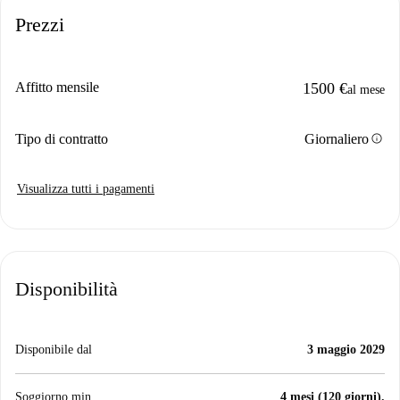
Prezzi
Affitto mensile
1500 €
al mese
info
Tipo di contratto
Giornaliero
Visualizza tutti i pagamenti
Disponibilità
Disponibile dal
3 maggio 2029
Soggiorno min.
4 mesi (120 giorni).