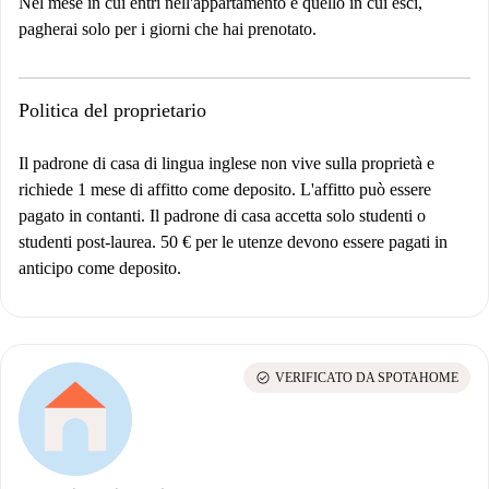
Nel mese in cui entri nell'appartamento e quello in cui esci,
pagherai solo per i giorni che hai prenotato.
Politica del proprietario
Il padrone di casa di lingua inglese non vive sulla proprietà e
richiede 1 mese di affitto come deposito. L'affitto può essere
pagato in contanti. Il padrone di casa accetta solo studenti o
studenti post-laurea. 50 € per le utenze devono essere pagati in
anticipo come deposito.
check_circle
VERIFICATO DA SPOTAHOME