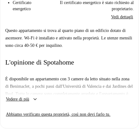
Certificato
Il certificato energetico è stato richiesto al
energetico
proprietario.
Vedi dettagli
Questo appartamento si trova al quarto piano di un edificio dotato di
ascensore. Wi-Fi è installato e attivato nella proprietà. Le utenze mensili
sono circa 40-50 € per inquilino.
L'opinione di Spotahome
È disponibile un appartamento con 3 camere da letto situato nella zona
di Benimaclet, a pochi passi dall'Università di Valencia e dai Jardines del
Real. Tutte le camere sono completamente arredate e l'appartamento è
keyboard_arrow_down
Vedere di più
dotato di un fantastico balcone, accessibile dal luminoso soggiorno. Con
la metropolitana, il tram e la stazione degli autobus a pochi secondi di
Abbiamo verificato questa proprietà, così non devi farlo tu.
distanza, sarai ben collegato con il centro città e con la spiaggia assolata,
offrendoti il ​​meglio dei due mondi. L'area dell'appartamento è 75m2.