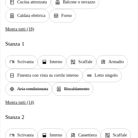
kitchen
balcony
Cucina attrezzata
Balcone o terrazzo
water_heater
oven_gen
Caldaia elettrica
Forno
Mostra tutti (18)
Stanza 1
desk
window_open
shelves
dresser
Scrivania
Interno
Scaffale
Armadio
window_closed
airline_seat_flat
Finestra con vista su cortile interno
Letto singolo
ac_unit
water_heater
Aria condizionata
Riscaldamento
Mostra tutti (14)
Stanza 2
desk
window_open
dresser
shelves
Scrivania
Interno
Cassettiera
Scaffale