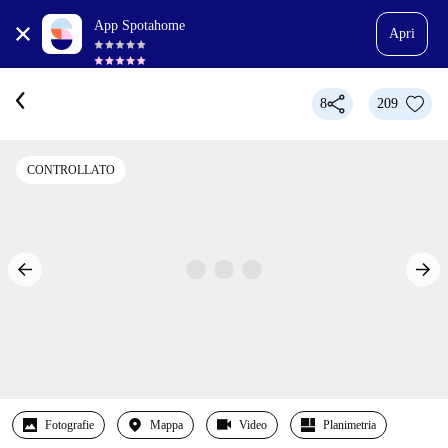
App Spotahome
Apri
8
209
CONTROLLATO
Fotografie
Mappa
Video
Planimetria