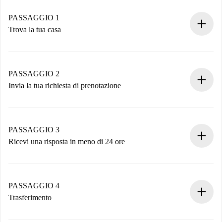
PASSAGGIO 1
Trova la tua casa
Processo di prenotazione 100% online.
Case e Proprietari verificati.
Hai tutte le informazioni necessarie in anticipo.
PASSAGGIO 2
Invia la tua richiesta di prenotazione
Invia dettagli base del tuo profilo e metodo di pagamento.
Ricorda che non ti addebiteremo nulla finché il proprietario
non accetta.
PASSAGGIO 3
Ricevi una risposta in meno di 24 ore
Il proprietario ha fino a 24 ore per confermare.
Se accettata, ti addebiteremo il pagamento e ti metteremo in
contatto con il proprietario.
PASSAGGIO 4
Se rifiutata: non ti addebiteremo nulla e ti proporremo
Trasferimento
alternative.
Concorda con il proprietario i dettagli del tuo arrivo, ritiro
Documenti richiesti se la proprietà è “
Spotahome plus
”.