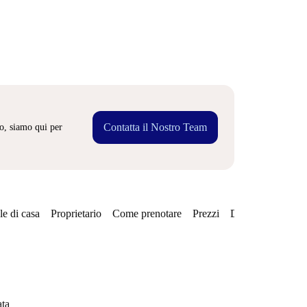
Contatta il Nostro Team
o, siamo qui per
e di casa
Proprietario
Come prenotare
Prezzi
Disponibilità
Qu
ata