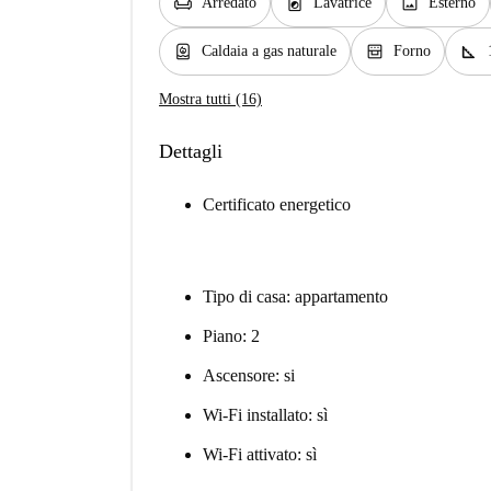
chair
local_laundry_service
image
Arredato
Lavatrice
Esterno
water_heater
oven_gen
square_foot
Caldaia a gas naturale
Forno
Mostra tutti (16)
Dettagli
Certificato energetico
Tipo di casa: appartamento
Piano: 2
Ascensore: si
Wi-Fi installato: sì
Wi-Fi attivato: sì