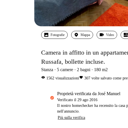
Fotografie
Mappa
Video
Camera in affitto in un appartame
Russafa, bollette incluse.
Stanza
5
camere
2
bagni
180
m2
visibility
favorite
1562
visualizzazioni
307
volte salvato come pre
proprietà verificata da José Manuel
Verificato il
29 ago 2016
Il nostro homechecker ha recensito la casa p
nell'annuncio.
Più sulla verifica