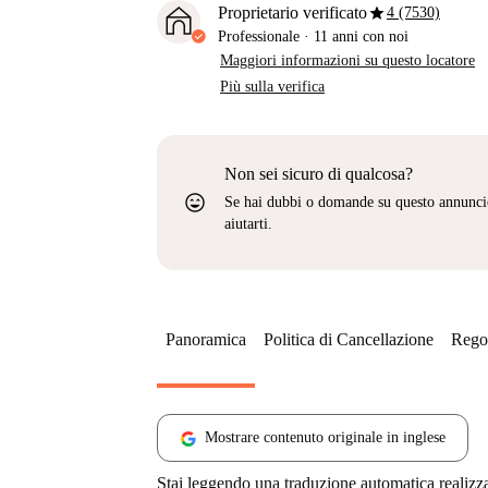
star
Proprietario verificato
4 (7530)
Professionale
·
11 anni
con noi
Maggiori informazioni su questo locatore
Più sulla verifica
Non sei sicuro di qualcosa?
sentiment_very_satisfied
Se hai dubbi o domande su questo annunci
aiutarti.
Panoramica
Politica di Cancellazione
Regol
Mostrare contenuto originale in inglese
Stai leggendo una traduzione automatica realizz