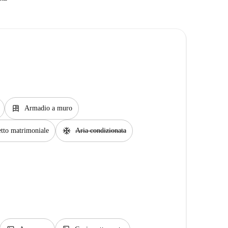
dresser
Armadio a muro
ac_unit
tto matrimoniale
Aria condizionata