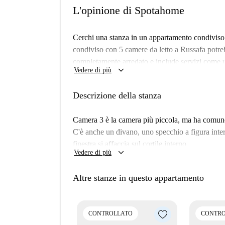
L'opinione di Spotahome
Cerchi una stanza in un appartamento condivis
condiviso con 5 camere da letto a Russafa potreb
completamente arredato e include servizi come u
keyboard_arrow_down
Vedere di più
privata. Il riscaldamento non è disponibile, ma il
gas, il tutto entro un limite globale. L'apparta
Descrizione della stanza
per la tua tranquillità.
Russafa è un vivace quartiere di Valencia che of
Camera 3 è la camera più piccola, ma ha comunq
troverai le attrazioni turistiche Falla Cádiz-Los
C'è anche un divano, uno specchio a figura inte
e luoghi come il Barrio de Ruzafa per mangiare e 
finestra si affaccia sul cortile interno.
keyboard_arrow_down
nelle immediate vicinanze per provare diverse es
Vedere di più
Altre stanze in questo appartamento
CONTROLLATO
CONTRO