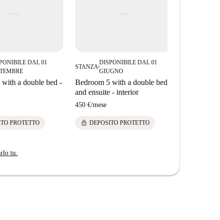
PONIBILE DAL 01
DISPONIBILE DAL 01
DIS
STANZA
STANZA
■
■
TTEMBRE
GIUGNO
FE
with a double bed -
Bedroom 5 with a double bed
Bedroom 1 
and ensuite - interior
exterior
450 €
/
mese
425 €
/
mese
lock
lock
ITO PROTETTO
DEPOSITO PROTETTO
DEPOS
rlo tu.