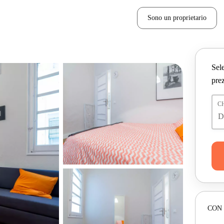
Sono un proprietario
Sele
prez
C
CON