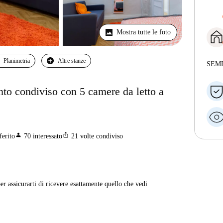
Mostra tutte le foto
Planimetria
Altre stanze
SEM
nto condiviso con 5 camere da letto a
person
ios_share
ferito
70
interessato
21
volte condiviso
er assicurarti di ricevere esattamente quello che vedi