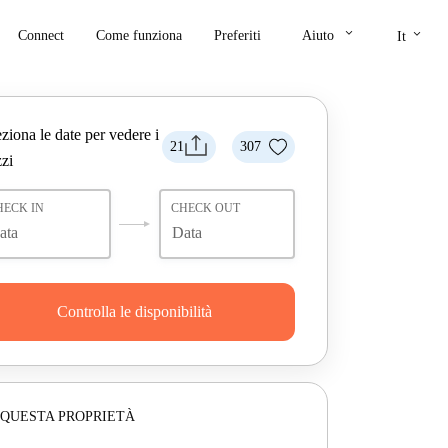
keyboard_arrow_down
keyboard_arrow_down
Connect
Come funziona
Preferiti
Aiuto
It
ziona le date per vedere i
21
307
zi
HECK IN
CHECK OUT
Controlla le disponibilità
 QUESTA PROPRIETÀ