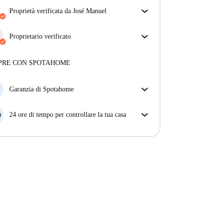
proprietà verificata da José Manuel
Il nostro homechecker ha recensito la casa per
assicurarti di ricevere esattamente quello che vedi
Proprietario verificato
nell'annuncio.
Professionale
·
11 anni
con noi
Più sulla verifica
Maggiori informazioni su questo locatore
PRE CON SPOTAHOME
Più sulla verifica
Garanzia di Spotahome
Se il proprietario di casa cancella la tua prenotazione
con breve preavviso, noi A) ti pagheremo un hotel e
24 ore di tempo per controllare la tua casa
ti aiuteremo a trovare un'altra nuova sistemazione, o
Se l'appartamento non è come te lo aspettavi
B) ti rimborseremo totalmente
dall'annuncio, faccelo sapere entro le prime 24 ore
dall'entrata e ci impegneremo per trovare una
soluzione.