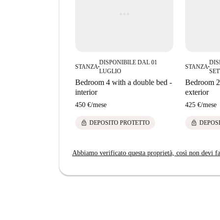
DISPONIBILE DAL 01
DIS
STANZA
STANZA
■
■
LUGLIO
SE
Bedroom 4 with a double bed -
Bedroom 2 
interior
exterior
450 €
/
mese
425 €
/
mese
lock
lock
DEPOSITO PROTETTO
DEPOS
Abbiamo verificato questa proprietà, così non devi fa