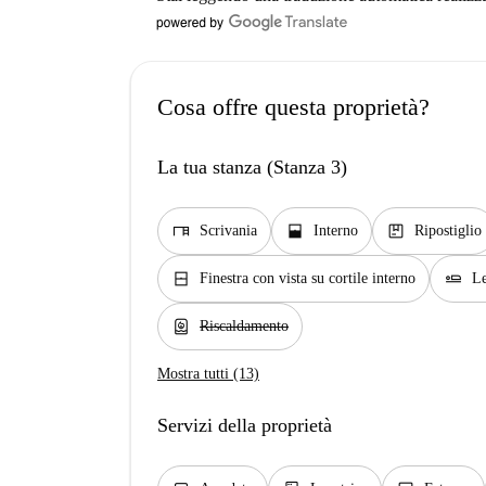
Cosa offre questa proprietà?
La tua stanza (Stanza 3)
desk
window_open
package
Scrivania
Interno
Ripostiglio
window_closed
airline_seat_flat
Finestra con vista su cortile interno
Le
water_heater
Riscaldamento
Mostra tutti (13)
Servizi della proprietà