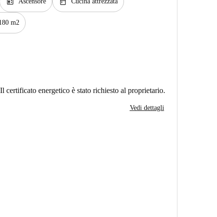
elevator
kitchen
Ascensore
Cucina attrezzata
180 m2
Il certificato energetico è stato richiesto al proprietario.
Vedi dettagli