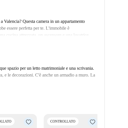
o a Valencia? Questa camera in un appartamento
be essere perfetta per te. L'immobile è
na cucina attrezzata, un ascensore e una lavatrice
 Wi-Fi è incluso, così come le bollette di luce, acqua e
mento è stato verificato professionalmente da Spotahome
fre numerose attrazioni e servizi. Nelle vicinanze
ue spazio per un letto matrimoniale e una scrivania.
 Centelles e TheBest5, che offrono esperienze culturali,
ra, e le decorazioni. C'è anche un armadio a muro. La
divertirsi. Inoltre, il Restaurante Casa Ru si trova
perienze culinarie.
LLATO
CONTROLLATO
CONTRO