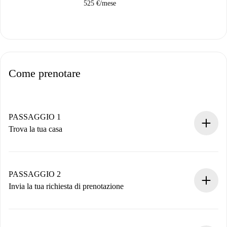
525 €
/
mese
Come prenotare
PASSAGGIO 1
Trova la tua casa
Processo di prenotazione 100% online.
Case e Proprietari verificati.
Hai tutte le informazioni necessarie in anticipo.
PASSAGGIO 2
Invia la tua richiesta di prenotazione
Invia dettagli base del tuo profilo e metodo di pagamento.
Ricorda che non ti addebiteremo nulla finché il proprietario