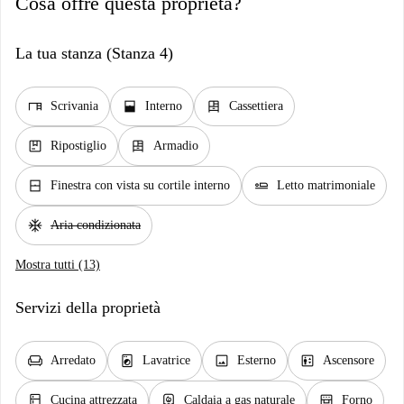
Cosa offre questa proprietà?
La tua stanza (Stanza 4)
desk
window_open
dresser
Scrivania
Interno
Cassettiera
package
dresser
Ripostiglio
Armadio
window_closed
airline_seat_flat
Finestra con vista su cortile interno
Letto matrimoniale
ac_unit
Aria condizionata
Mostra tutti (13)
Servizi della proprietà
chair
local_laundry_service
image
elevator
Arredato
Lavatrice
Esterno
Ascensore
kitchen
water_heater
oven_gen
Cucina attrezzata
Caldaia a gas naturale
Forno