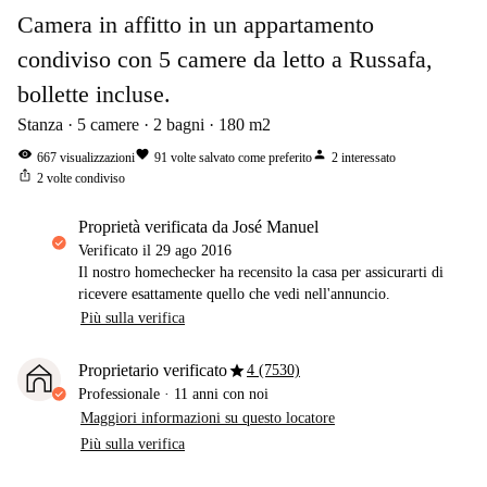
Camera in affitto in un appartamento
condiviso con 5 camere da letto a Russafa,
bollette incluse.
Stanza
5
camere
2
bagni
180
m2
visibility
favorite
person
667
visualizzazioni
91
volte salvato come preferito
2
interessato
ios_share
2
volte condiviso
proprietà verificata da José Manuel
Verificato il
29 ago 2016
Il nostro homechecker ha recensito la casa per assicurarti di
ricevere esattamente quello che vedi nell'annuncio.
Più sulla verifica
star
Proprietario verificato
4 (7530)
Professionale
·
11 anni
con noi
Maggiori informazioni su questo locatore
Più sulla verifica