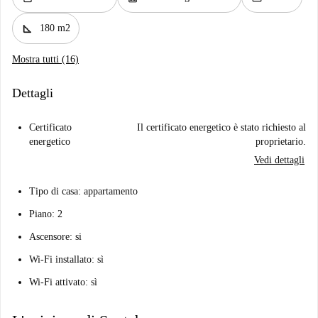
square_foot
180 m2
Mostra tutti (16)
Dettagli
Certificato
Il certificato energetico è stato richiesto al
energetico
proprietario.
Vedi dettagli
Tipo di casa: appartamento
Piano: 2
Ascensore: si
Wi-Fi installato: sì
Wi-Fi attivato: sì