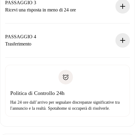
non accetta.
PASSAGGIO 3
Ricevi una risposta in meno di 24 ore
Il proprietario ha fino a 24 ore per confermare.
Se accettata, ti addebiteremo il pagamento e ti metteremo in
contatto con il proprietario.
PASSAGGIO 4
Se rifiutata: non ti addebiteremo nulla e ti proporremo
Trasferimento
alternative.
Concorda con il proprietario i dettagli del tuo arrivo, ritiro
Documenti richiesti se la proprietà è “
Spotahome plus
”.
delle chiavi, ecc.
Documento d'identità o Passaporto
Spotahome trasferirà il primo pagamento al proprietario
Prova di solvibilità
solo se non segnali problemi.
Domiciliazione del pagamento
Politica di Controllo 24h
Hai 24 ore dall’arrivo per segnalare discrepanze significative tra
l'annuncio e la realtà. Spotahome si occuperà di risolverle.