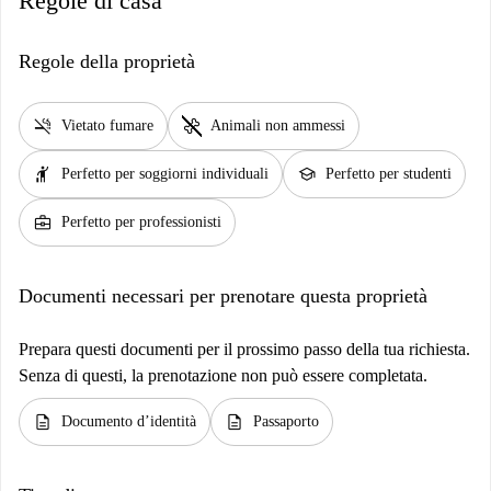
Regole di casa
Regole della proprietà
smoke_free
pet_supplies
Vietato fumare
Animali non ammessi
hail
school
Perfetto per soggiorni individuali
Perfetto per studenti
business_center
Perfetto per professionisti
Documenti necessari per prenotare questa proprietà
Prepara questi documenti per il prossimo passo della tua richiesta.
Senza di questi, la prenotazione non può essere completata.
description
description
Documento d’identità
Passaporto