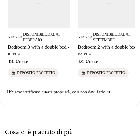
DISPONIBILE DAL 01
DISPONIBILE DAL 01
STANZA
STANZA
■
■
FEBBRAIO
SETTEMBRE
Bedroom 3 with a double bed -
Bedroom 2 with a double bed -
interior
exterior
350 €
/
mese
425 €
/
mese
lock
lock
DEPOSITO PROTETTO
DEPOSITO PROTETTO
Abbiamo verificato questa proprietà, così non devi farlo tu.
Cosa ci è piaciuto di più