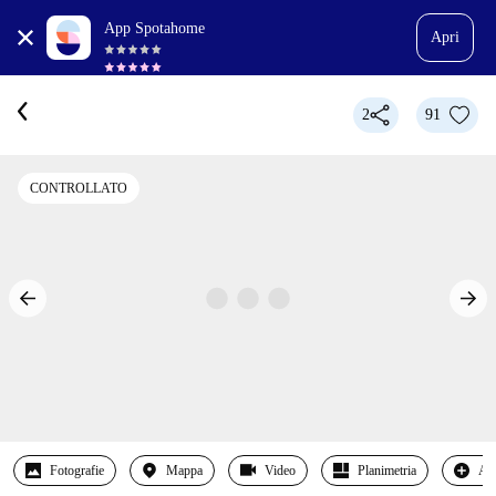
App Spotahome
Apri
2
91
CONTROLLATO
Fotografie
Mappa
Video
Planimetria
Alt