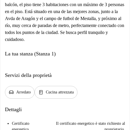
balcón, el piso tiene 3 habitaciones con un máximo de 3 personas
en el piso. Está situado en una de las mejores zonas, junto a la
Avda de Aragón y el campo de futbol de Mestalla, y próximo al
río, muy cerca de paradas de metro, perfectamente conectado con
todos los puntos de la ciudad. Se busca perfil tranquilo y
cuidadoso.
La tua stanza (Stanza 1)
Servizi della proprietà
chair
kitchen
Arredato
Cucina attrezzata
Dettagli
Certificato
Il certificato energetico è stato richiesto al
energetico
proprietario.