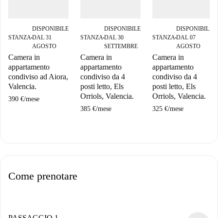
DISPONIBILE
DISPONIBILE
DISPONIBILE
STANZA
DAL 31
STANZA
DAL 30
STANZA
DAL 07
■
■
■
AGOSTO
SETTEMBRE
AGOSTO
Camera in
Camera in
Camera in
appartamento
appartamento
appartamento
condiviso ad Aiora,
condiviso da 4
condiviso da 4
Valencia.
posti letto, Els
posti letto, Els
Orriols, Valencia.
Orriols, Valencia.
390 €
/
mese
385 €
/
mese
325 €
/
mese
Come prenotare
PASSAGGIO 1