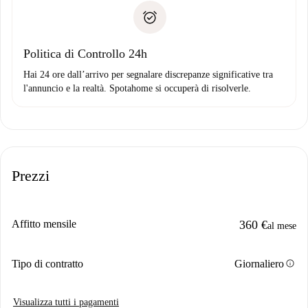
Spotahome trasferirà il primo pagamento al proprietario
Prova di solvibilità
solo se non segnali problemi.
Domiciliazione del pagamento
Politica di Controllo 24h
Hai 24 ore dall’arrivo per segnalare discrepanze significative tra
l'annuncio e la realtà. Spotahome si occuperà di risolverle.
Prezzi
Affitto mensile
360 €
al mese
info
Tipo di contratto
Giornaliero
Visualizza tutti i pagamenti