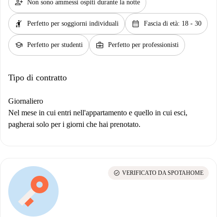
person_add
Non sono ammessi ospiti durante la notte
hail
calendar_month
Perfetto per soggiorni individuali
Fascia di età: 18 - 30
school
business_center
Perfetto per studenti
Perfetto per professionisti
Tipo di contratto
Giornaliero
Nel mese in cui entri nell'appartamento e quello in cui esci,
pagherai solo per i giorni che hai prenotato.
check_circle
VERIFICATO DA SPOTAHOME