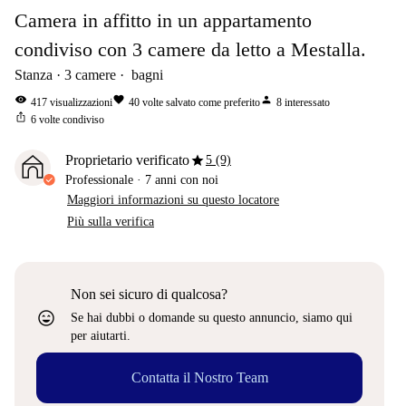
Camera in affitto in un appartamento
condiviso con 3 camere da letto a Mestalla.
Stanza
3
camere
bagni
visibility
favorite
person
417
visualizzazioni
40
volte salvato come preferito
8
interessato
ios_share
6
volte condiviso
star
Proprietario verificato
5 (9)
Professionale
·
7 anni
con noi
Maggiori informazioni su questo locatore
Più sulla verifica
Non sei sicuro di qualcosa?
sentiment_very_satisfied
Se hai dubbi o domande su questo annuncio, siamo qui
per aiutarti.
Contatta il Nostro Team