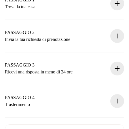
Trova la tua casa
Processo di prenotazione 100% online.
Case e Proprietari verificati.
Hai tutte le informazioni necessarie in anticipo.
PASSAGGIO 2
Invia la tua richiesta di prenotazione
Invia dettagli base del tuo profilo e metodo di pagamento.
Ricorda che non ti addebiteremo nulla finché il proprietario
non accetta.
PASSAGGIO 3
Ricevi una risposta in meno di 24 ore
Il proprietario ha fino a 24 ore per confermare.
Se accettata, ti addebiteremo il pagamento e ti metteremo in
contatto con il proprietario.
PASSAGGIO 4
Se rifiutata: non ti addebiteremo nulla e ti proporremo
Trasferimento
alternative.
Concorda con il proprietario i dettagli del tuo arrivo, ritiro
Documenti richiesti se la proprietà è “
Spotahome plus
”.
delle chiavi, ecc.
Documento d'identità o Passaporto