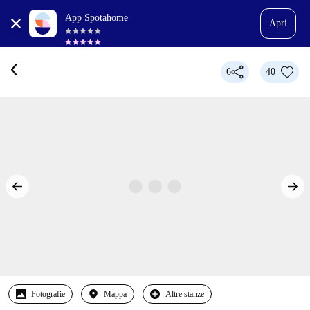
App Spotahome
Apri
6
40
Fotografie
Mappa
Altre stanze