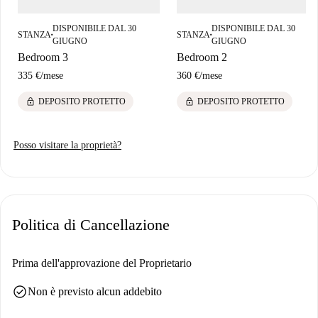
all'Afició Valencianista offrono un'esperienza culturale. Una posizione
DISPONIBILE DAL 30
DISPONIBILE DAL 30
fantastica vi aspetta!
STANZA
STANZA
■
■
GIUGNO
GIUGNO
Bedroom 3
Bedroom 2
335 €
/
mese
360 €
/
mese
lock
lock
DEPOSITO PROTETTO
DEPOSITO PROTETTO
Posso visitare la proprietà?
Politica di Cancellazione
Prima dell'approvazione del Proprietario
check_circle
Non è previsto alcun addebito