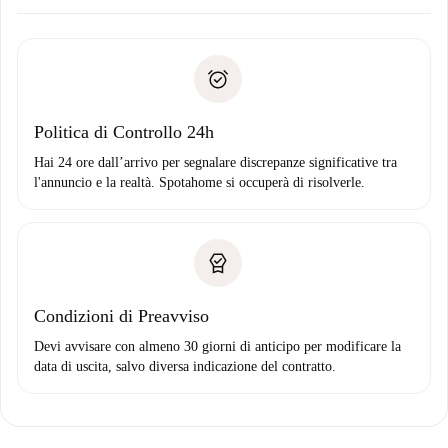
Concorda con il proprietario i dettagli del tuo arrivo, ritiro
Documenti richiesti se la proprietà è “
Spotahome plus
”.
delle chiavi, ecc.
Documento d'identità o Passaporto
Spotahome trasferirà il primo pagamento al proprietario
Prova di solvibilità
solo se non segnali problemi.
Domiciliazione del pagamento
Politica di Controllo 24h
Hai 24 ore dall’arrivo per segnalare discrepanze significative tra
l'annuncio e la realtà. Spotahome si occuperà di risolverle.
Condizioni di Preavviso
Devi avvisare con almeno 30 giorni di anticipo per modificare la
data di uscita, salvo diversa indicazione del contratto.