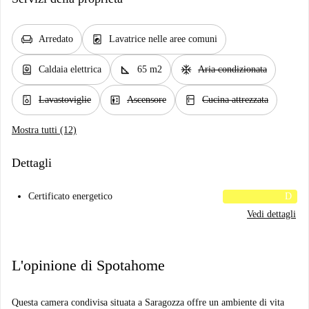
chair
local_laundry_service
Arredato
Lavatrice nelle aree comuni
water_heater
square_foot
ac_unit
Caldaia elettrica
65 m2
Aria condizionata
dishwasher_gen
elevator
kitchen
Lavastoviglie
Ascensore
Cucina attrezzata
Mostra tutti (12)
Dettagli
Certificato energetico
D
Vedi dettagli
L'opinione di Spotahome
Questa camera condivisa situata a Saragozza offre un ambiente di vita