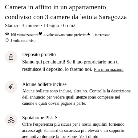
Camera in affitto in un appartamento
condiviso con 3 camere da letto a Saragozza
Stanza
3
camere
1
bagno
65
m2
visibility
favorite
person
106
visualizzazioni
4
volte salvato come preferito
1
interessato
ios_share
1
volte condiviso
Deposito protetto
lock
Siamo qui per aiutarti! Se il tuo proprietario non ti
restituisce il deposito, lo faremo noi.
Più informazioni
Alcune bollette incluse
euro
Alcune bollette sono incluse, altre no. Controlla la descrizione
dell'annuncio per vedere quali utenze sono comprese nel
canone e quali dovrai pagare a parte.
Spotahome PLUS
Offre l'esperienza più sicura per i nostri inquilini fornendo
accesso agli standard di sicurezza più elevati e un supporto
aggiuntivo durante la locazione.
Vedi di più