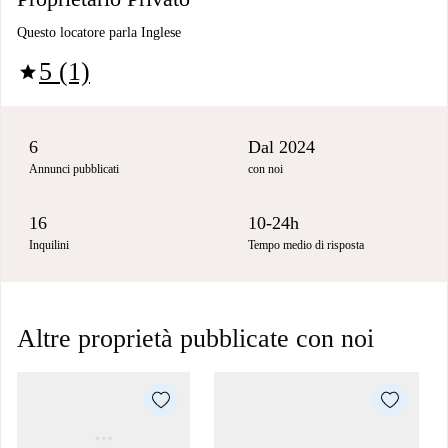
Questo locatore parla Inglese
5 (1)
star
6
Dal 2024
Annunci pubblicati
con noi
16
10-24h
Inquilini
Tempo medio di risposta
Altre proprietà pubblicate con noi