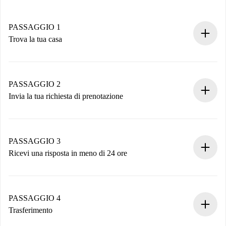
PASSAGGIO 1
Trova la tua casa
Processo di prenotazione 100% online.
Case e Proprietari verificati.
Hai tutte le informazioni necessarie in anticipo.
PASSAGGIO 2
Invia la tua richiesta di prenotazione
Invia dettagli base del tuo profilo e metodo di pagamento.
Ricorda che non ti addebiteremo nulla finché il proprietario
non accetta.
PASSAGGIO 3
Ricevi una risposta in meno di 24 ore
Il proprietario ha fino a 24 ore per confermare.
Se accettata, ti addebiteremo il pagamento e ti metteremo in
contatto con il proprietario.
PASSAGGIO 4
Se rifiutata: non ti addebiteremo nulla e ti proporremo
Trasferimento
alternative.