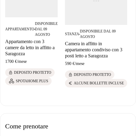
DISPONIBILE
APPARTAMENTO
DAL 09
■
DISPONIBILE DAL 09
STANZA
AGOSTO
■
AGOSTO
Appartamento con 3
Camera in affitto in
camere da letto in affitto a
appartamento condiviso con 3
Saragozza
posti letto a Saragozza
1700 €
/
mese
590 €
/
mese
lock
DEPOSITO PROTETTO
lock
DEPOSITO PROTETTO
SPOTAHOME PLUS
euro
ALCUNE BOLLETTE INCLUSE
Come prenotare