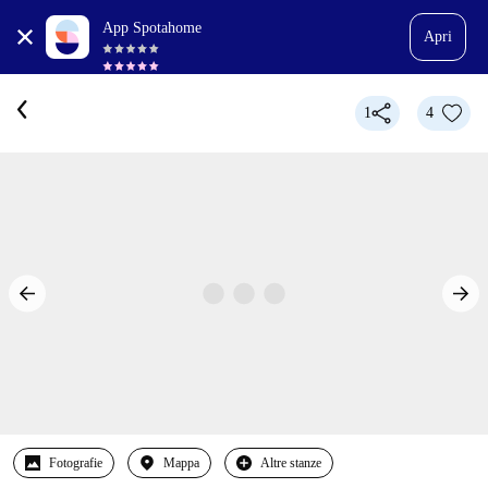
App Spotahome
Apri
1
4
Fotografie
Mappa
Altre stanze