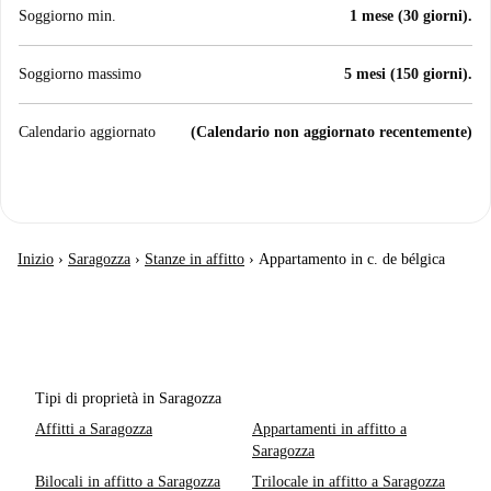
Soggiorno min.
1 mese (30 giorni).
Soggiorno massimo
5 mesi (150 giorni).
Calendario aggiornato
(Calendario non aggiornato recentemente)
Inizio
›
Saragozza
›
Stanze in affitto
›
Appartamento in c. de bélgica
Tipi di proprietà in Saragozza
Affitti a Saragozza
Appartamenti in affitto a
Saragozza
Bilocali in affitto a Saragozza
Trilocale in affitto a Saragozza