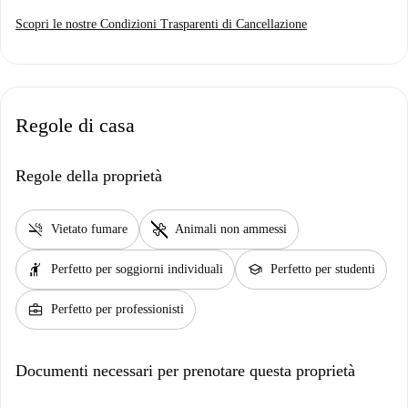
Scopri le nostre Condizioni Trasparenti di Cancellazione
Regole di casa
Regole della proprietà
smoke_free
pet_supplies
Vietato fumare
Animali non ammessi
hail
school
Perfetto per soggiorni individuali
Perfetto per studenti
business_center
Perfetto per professionisti
Documenti necessari per prenotare questa proprietà