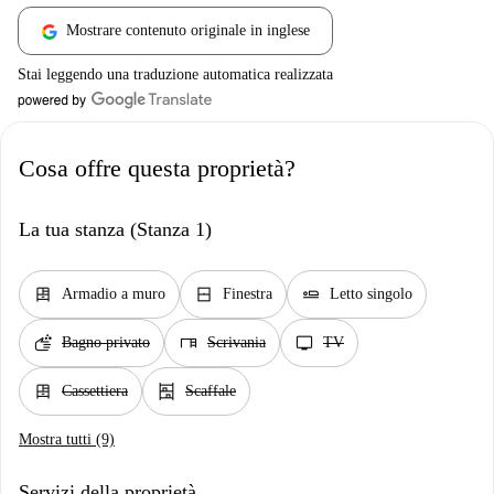
Mostrare contenuto originale in inglese
Stai leggendo una traduzione automatica realizzata
Cosa offre questa proprietà?
La tua stanza (Stanza 1)
dresser
window_closed
airline_seat_flat
Armadio a muro
Finestra
Letto singolo
soap
desk
tv
Bagno privato
Scrivania
TV
dresser
shelves
Cassettiera
Scaffale
Mostra tutti (9)
Servizi della proprietà