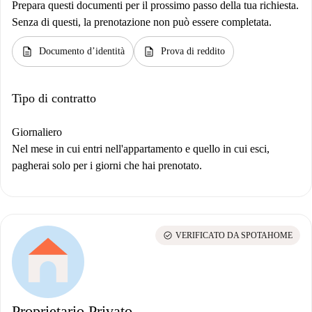
Prepara questi documenti per il prossimo passo della tua richiesta.
Senza di questi, la prenotazione non può essere completata.
description
description
Documento d’identità
Prova di reddito
Tipo di contratto
Giornaliero
Nel mese in cui entri nell'appartamento e quello in cui esci,
pagherai solo per i giorni che hai prenotato.
check_circle
VERIFICATO DA SPOTAHOME
Proprietario Privato