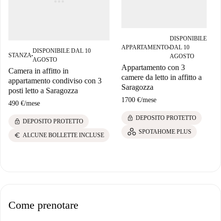
DISPONIBILE
APPARTAMENTO
DAL 10
■
DISPONIBILE DAL 10
STANZA
AGOSTO
■
AGOSTO
Appartamento con 3
Camera in affitto in
camere da letto in affitto a
appartamento condiviso con 3
Saragozza
posti letto a Saragozza
1700 €
/
mese
490 €
/
mese
lock
DEPOSITO PROTETTO
lock
DEPOSITO PROTETTO
SPOTAHOME PLUS
euro
ALCUNE BOLLETTE INCLUSE
Come prenotare