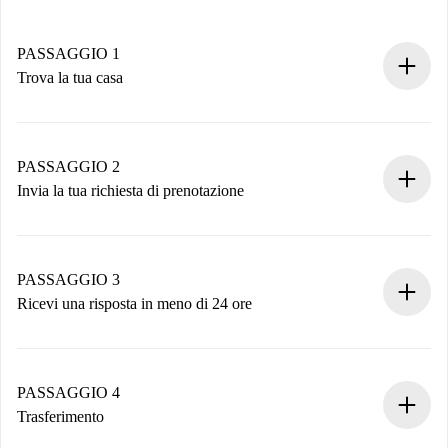
PASSAGGIO 1
Trova la tua casa
Processo di prenotazione 100% online.
Case e Proprietari verificati.
Hai tutte le informazioni necessarie in anticipo.
PASSAGGIO 2
Invia la tua richiesta di prenotazione
Invia dettagli base del tuo profilo e metodo di pagamento.
Ricorda che non ti addebiteremo nulla finché il proprietario
non accetta.
PASSAGGIO 3
Ricevi una risposta in meno di 24 ore
Il proprietario ha fino a 24 ore per confermare.
Se accettata, ti addebiteremo il pagamento e ti metteremo in
contatto con il proprietario.
PASSAGGIO 4
Se rifiutata: non ti addebiteremo nulla e ti proporremo
Trasferimento
alternative.