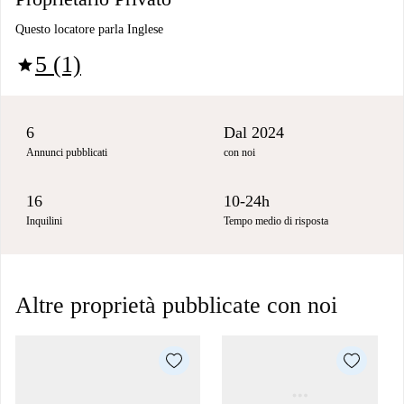
Questo locatore parla Inglese
5 (1)
star
6
Dal 2024
Annunci pubblicati
con noi
16
10-24h
Inquilini
Tempo medio di risposta
Altre proprietà pubblicate con noi