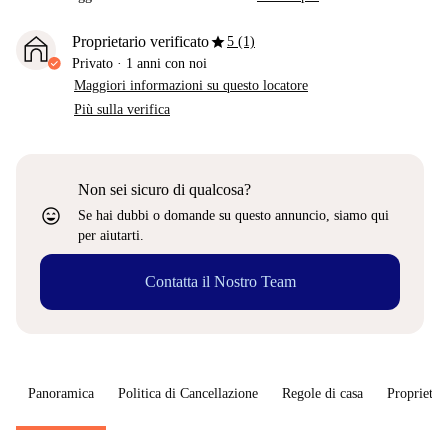
star
Proprietario verificato
5 (1)
Privato
·
1 anni
con noi
Maggiori informazioni su questo locatore
Più sulla verifica
Non sei sicuro di qualcosa?
sentiment_very_satisfied
Se hai dubbi o domande su questo annuncio, siamo qui
per aiutarti.
Contatta il Nostro Team
Panoramica
Politica di Cancellazione
Regole di casa
Proprietar