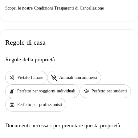
Scopri le nostre Condizioni Trasparenti di Cancellazione
Regole di casa
Regole della proprietà
smoke_free
pet_supplies
Vietato fumare
Animali non ammessi
hail
school
Perfetto per soggiorni individuali
Perfetto per studenti
business_center
Perfetto per professionisti
Documenti necessari per prenotare questa proprietà