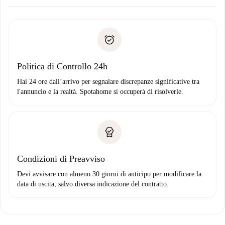
Concorda con il proprietario i dettagli del tuo arrivo, ritiro
Documenti richiesti se la proprietà è “
Spotahome plus
”.
delle chiavi, ecc.
Documento d'identità o Passaporto
Spotahome trasferirà il primo pagamento al proprietario
Prova di solvibilità
solo se non segnali problemi.
Domiciliazione del pagamento
Politica di Controllo 24h
Hai 24 ore dall’arrivo per segnalare discrepanze significative tra
l'annuncio e la realtà. Spotahome si occuperà di risolverle.
Condizioni di Preavviso
Devi avvisare con almeno 30 giorni di anticipo per modificare la
data di uscita, salvo diversa indicazione del contratto.