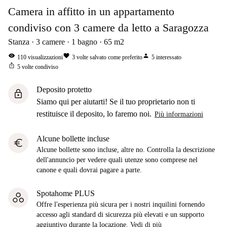
Camera in affitto in un appartamento
condiviso con 3 camere da letto a Saragozza
Stanza
3
camere
1
bagno
65
m2
visibility
favorite
person
110
visualizzazioni
3
volte salvato come preferito
5
interessato
ios_share
5
volte condiviso
Deposito protetto
lock
Siamo qui per aiutarti! Se il tuo proprietario non ti
restituisce il deposito, lo faremo noi.
Più informazioni
Alcune bollette incluse
euro
Alcune bollette sono incluse, altre no. Controlla la descrizione
dell'annuncio per vedere quali utenze sono comprese nel
canone e quali dovrai pagare a parte.
Spotahome PLUS
Offre l'esperienza più sicura per i nostri inquilini fornendo
accesso agli standard di sicurezza più elevati e un supporto
aggiuntivo durante la locazione.
Vedi di più