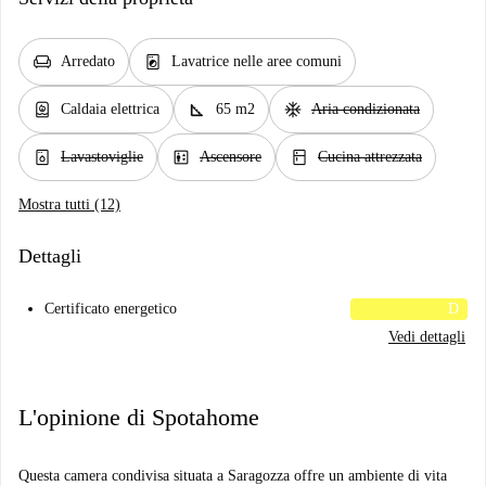
chair
local_laundry_service
Arredato
Lavatrice nelle aree comuni
water_heater
square_foot
ac_unit
Caldaia elettrica
65 m2
Aria condizionata
dishwasher_gen
elevator
kitchen
Lavastoviglie
Ascensore
Cucina attrezzata
Mostra tutti (12)
Dettagli
Certificato energetico
D
Vedi dettagli
L'opinione di Spotahome
Questa camera condivisa situata a Saragozza offre un ambiente di vita