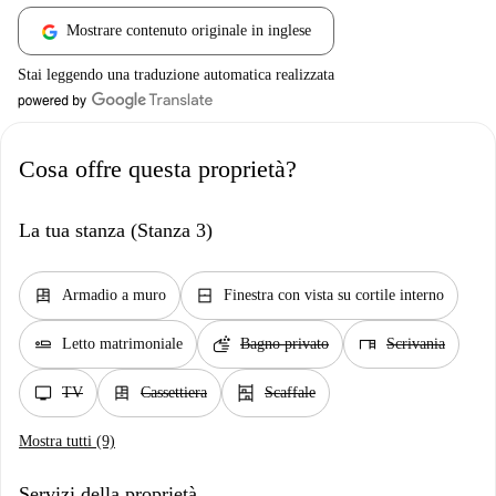
Mostrare contenuto originale in inglese
Stai leggendo una traduzione automatica realizzata
Cosa offre questa proprietà?
La tua stanza (Stanza 3)
dresser
window_closed
Armadio a muro
Finestra con vista su cortile interno
airline_seat_flat
soap
desk
Letto matrimoniale
Bagno privato
Scrivania
tv
dresser
shelves
TV
Cassettiera
Scaffale
Mostra tutti (9)
Servizi della proprietà