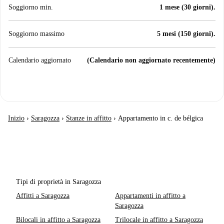
Soggiorno min.
1 mese (30 giorni).
Soggiorno massimo
5 mesi (150 giorni).
Calendario aggiornato
(Calendario non aggiornato recentemente)
Inizio
›
Saragozza
›
Stanze in affitto
›
Appartamento in c. de bélgica
Tipi di proprietà in Saragozza
Affitti a Saragozza
Appartamenti in affitto a
Saragozza
Bilocali in affitto a Saragozza
Trilocale in affitto a Saragozza