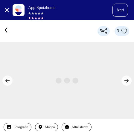
App Spotahome
Apri
5
3
Fotografie
Mappa
Altre stanze