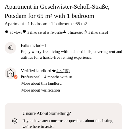
Apartment in Geschwister-Scholl-Straße,
Potsdam for 65 m² with 1 bedroom
Apartment
1
bedroom
1
bathroom
65
m2
visibility
favorite
person
ios_share
35
views
5
times saved as favourite
5
interested
5
times shared
Bills included
euro
Enjoy worry-free living with included bills, covering rent and
utilities for a hassle-free renting experience.
star
Verified landlord
4.3 (19)
Professional
·
4 months
with us
More about this landlord
More about verification
Unsure About Something?
sentiment_very_satisfied
If you have any concerns or questions about this listing,
we’re here to assist.