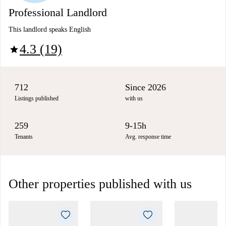
Professional Landlord
This landlord speaks English
4.3 (19)
star
712
Since 2026
Listings published
with us
259
9-15h
Tenants
Avg. response time
Other properties published with us