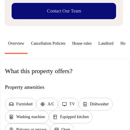
Contact Our Team
Overview
Cancellation Policies
House rules
Landlord
How 
What this property offers?
Property amenities
chair
ac_unit
tv
dishwasher_gen
Furnished
A/C
TV
Dishwasher
local_laundry_service
kitchen
Washing machine
Equipped kitchen
balcony
oven_gen
Balcony or terrace
Oven