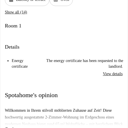
Show all (14)
Room 1
Details
Energy
The energy certificate has been requested to the
certificate
landlord.
View details
Spotahome's opinion
Willkommen in Ihrem stilvoll möblierten Zuhause auf Zeit! Diese
hochwertig ausgestattete 2-Zimmer-Wohnung im Erdgeschoss eines
modernen Neubaus bietet rund 65 m² Wohnfläche – mit herrlichem Blick