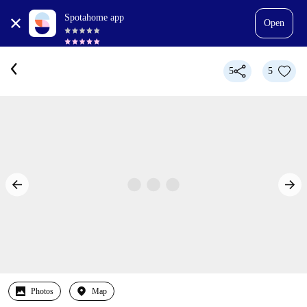
Spotahome app
Open
5
5
Photos
Map