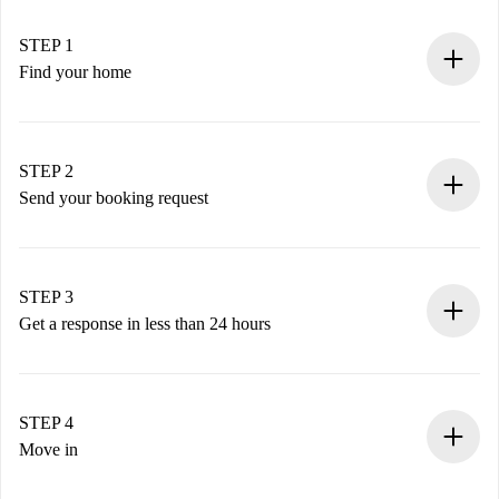
STEP 1
Find your home
100% online booking process.
Verified Homes and Landlords.
You have all the necessary information in advance.
STEP 2
Send your booking request
Submit basic details about your profile and payment
method.
Remember that we won’t charge you until the landlord
STEP 3
accepts.
Get a response in less than 24 hours
The landlord has up to 24 hours to confirm.
If accepted, we will charge you and connect you with the
landlord.
STEP 4
If rejected: we won’t charge you and we’ll offer
Move in
alternatives.
Arrange arrival details with the landlord, key pickup, etc.