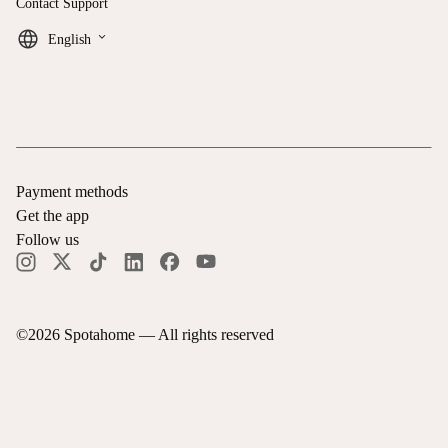
Contact Support
keyboard_arrow_down
English
Payment methods
Get the app
Follow us
©
2026
Spotahome —
All rights reserved