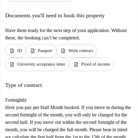
payment of the security deposit and the first month's utilities (if these are
not included in the rent paid on Spotahome). You will also receive
Documents you'll need to book this property
instructions on how to proceed with signing the contract.
Have them ready for the next step of your application. Without
these, the booking can’t be completed.
description
description
description
ID
Passport
Work contract
description
description
University acceptance letter
Proof of income
Type of contract
Fortnightly
Here you pay per Half Month booked. If you move in during the
second fortnight of the month, you will only be charged for the
second half. If you move out within the second fortnight of the
month, you will be charged the full month. Please bear in mind
we calculate the first half from the 1st to the 15th of the month,