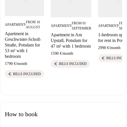
FROM 16
FROM 01
FRO
APARTMENT
APARTMENT
APARTMENT
■
■
■
AUGUST
SEPTEMBER
SEP
Apartment in
Apartment in Am
1-bedroom apar
Geschwister-Scholl-
Upstall, Potsdam for
for rent in Pots
Straße, Potsdam for
47 m² with 1 bedroom
2990 €
/
month
53 m² with 1
1590 €
/
month
bedroom
euro
BILLS INCL
euro
1790 €
/
month
BILLS INCLUDED
euro
BILLS INCLUDED
How to book