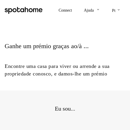
keyboard_arrow_down
keyboard_arrow_down
Connect
Ajuda
Pt
Ganhe um prémio graças ao/à ...
Encontre uma casa para viver ou arrende a sua
propriedade conosco, e damos-lhe um prémio
Eu sou...