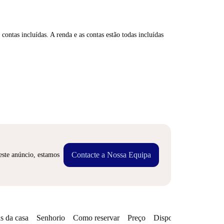
contas incluídas. A renda e as contas estão todas incluídas
Contacte a Nossa Equipa
este anúncio, estamos
s da casa
Senhorio
Como reservar
Preço
Disponibilidades