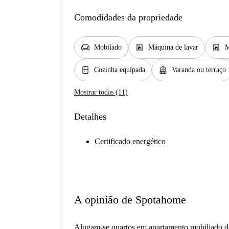
Comodidades da propriedade
chair
local_laundry_service
local_laundry_service
Mobilado
Máquina de lavar
M
kitchen
balcony
Cozinha equipada
Varanda ou terraço
Mostrar todas (11)
Detalhes
Certificado energético
A opinião de Spotahome
Alugam-se quartos em apartamento mobiliado de