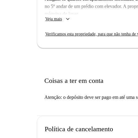
no 5º andar de um prédio com elevador. A propr
máquina de lavar.
keyboard_arrow_down
Veja mais
Verificamos esta propriedade, para que não tenha de v
Coisas a ter em conta
Atenção: o depósito deve ser pago em até uma 
Política de cancelamento