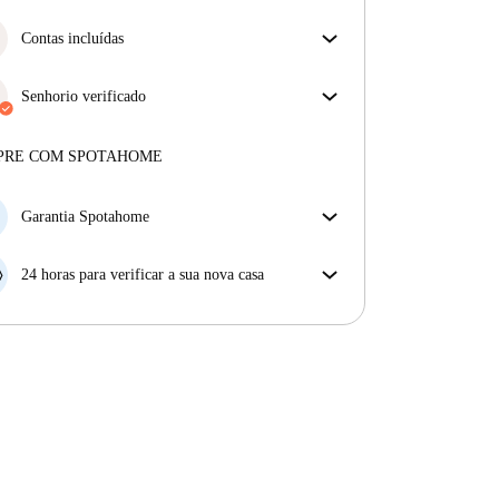
Mais sobre a verificação
Ótimas notícias, o seu pedido de reserva será aceite
imediatamente se cumprir as
Contas incluídas
condições de Reserva
Instantânea.
Desfrute de uma vida mais tranquila com as contas
incluídas. A renda e as contas estão todas incluídas
Senhorio verificado
para uma experiência sem preocupações
Profissional
·
9 anos
connosco
Mais sobre este senhorio
PRE COM SPOTAHOME
Mais sobre a verificação
Garantia Spotahome
Se o proprietário cancelar a sua reserva com pouca
antecedência, nós iremos A) pagar um hotel e ajudá-
24 horas para verificar a sua nova casa
lo a encontrar novo alojamento, ou B) reembolsar o
Se a propriedade não corresponder ao prometido no
seu dinheiro na totalidade.
nosso anúncio, tem 24 horas depois de se mudar para
pedir para ser realojado.