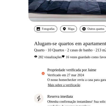
Fotografias
Mapa
Outros quartos
Alugam-se quartos em apartamen
Quarto
10
Quartos
2
casas de banho
213
m
visibility
favorite
282
visualizações
16
vezes guardado como favor
propriedade verificada por Jaime
Verificado em
27 mar 2024
O nosso homechecker reviu a casa para gar
Mais sobre a verificação
Reserva imediata
Obtenha confirmação instantânea! Sua solic