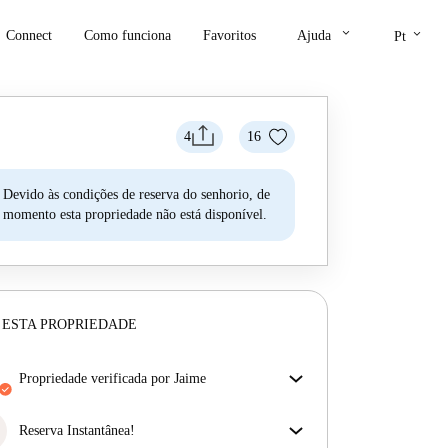
keyboard_arrow_down
keyboard_arrow_down
Connect
Como funciona
Favoritos
Ajuda
Pt
4
16
Devido às condições de reserva do senhorio, de
momento esta propriedade não está disponível.
 ESTA PROPRIEDADE
propriedade verificada por Jaime
O nosso homechecker reviu a casa para garantir que
obtém exatamente o que vê no anúncio.
Reserva Instantânea!