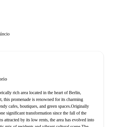
núncio
orio
cally rich area located in the heart of Berlin,
ct, this promenade is renowned for its charming
ndy cafes, boutiques, and green spaces. ​ Originally
e significant transformation since the fall of the
 attracted by its low rents, the area has evolved into
c mix of residents and vibrant cultural scene. ​ The