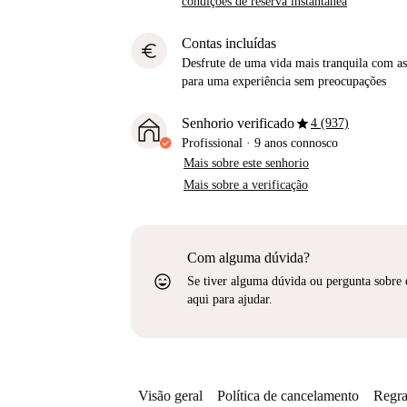
condições de reserva instantânea
Contas incluídas
euro
Desfrute de uma vida mais tranquila com as 
para uma experiência sem preocupações
star
Senhorio verificado
4 (937)
Profissional
·
9 anos
connosco
Mais sobre este senhorio
Mais sobre a verificação
Com alguma dúvida?
sentiment_very_satisfied
Se tiver alguma dúvida ou pergunta sobre 
aqui para ajudar.
Visão geral
Política de cancelamento
Regra