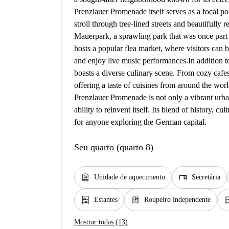
Prenzlauer Promenade itself serves as a focal point
stroll through tree-lined streets and beautifully 
Mauerpark, a sprawling park that was once part 
hosts a popular flea market, where visitors can 
and enjoy live music performances. ​ In addition t
boasts a diverse culinary scene. From cozy cafes 
offering a taste of cuisines from around the world
Prenzlauer Promenade is not only a vibrant urban
ability to reinvent itself. Its blend of history, c
for anyone exploring the German capital.
Seu quarto (quarto 8)
water_heater
desk
Unidade de aquecimento
Secretária
shelves
dresser
window_
Estantes
Roupeiro independente
Mostrar todas (13)