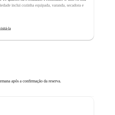
iedade inclui cozinha equipada, varanda, secadora e
isitá-la
semana após a confirmação da reserva.