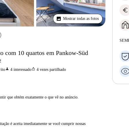
euro
Mostrar todas as fotos
SEM
to com 10 quartos em Pankow-Süd
2
person
ios_share
ito
4
interessado
4
vezes partilhado
antir que obtém exatamente o que vê no anúncio.
itação é aceita imediatamente se você cumprir nossas