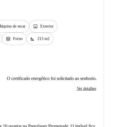
image
áquina de secar
Exterior
oven_gen
square_foot
Forno
213 m2
O certificado energético foi solicitado ao senhorio.
Ver detalhes
 10 quartos na Prenzlauer Promenade. O imóvel fica