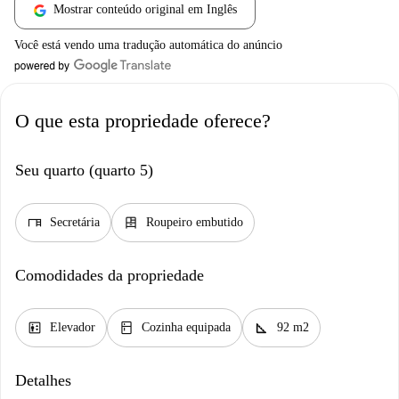
Mostrar conteúdo original em Inglês
Você está vendo uma tradução automática do anúncio
O que esta propriedade oferece?
Seu quarto (quarto 5)
desk
dresser
Secretária
Roupeiro embutido
Comodidades da propriedade
elevator
kitchen
square_foot
Elevador
Cozinha equipada
92 m2
Detalhes