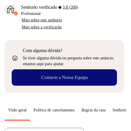
star
Senhorio verificado
3.8 (260)
Profissional
·
Mais sobre este senhorio
Mais sobre a verificação
Com alguma dúvida?
sentiment_very_satisfied
Se tiver alguma dúvida ou pergunta sobre este anúncio,
estamos aqui para ajudar.
Contacte a Nossa Equipa
Visão geral
Política de cancelamento
Regras da casa
Senhorio