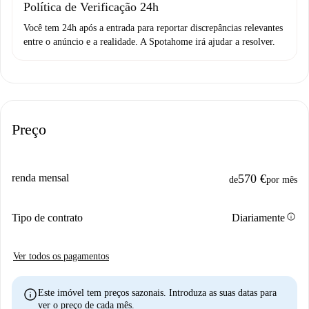
Política de Verificação 24h
Você tem 24h após a entrada para reportar discrepâncias relevantes
entre o anúncio e a realidade. A Spotahome irá ajudar a resolver.
Preço
renda mensal
570 €
de
por mês
info
Tipo de contrato
Diariamente
Ver todos os pagamentos
info
Este imóvel tem preços sazonais. Introduza as suas datas para
ver o preço de cada mês.