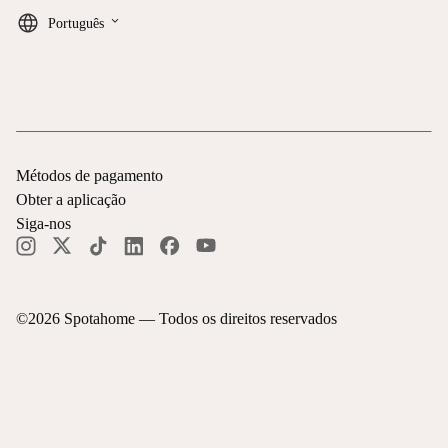
keyboard_arrow_down
Português
Métodos de pagamento
Obter a aplicação
Siga-nos
©
2026
Spotahome —
Todos os direitos reservados