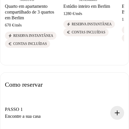
Quarto em apartamento
Estúdio inteiro em Berlim
Est
compartilhado de 3 quartos
Ber
1280 €
/
mês
em Berlim
128
electric_bolt
RESERVA INSTANTÂNEA
670 €
/
mês
electric_bolt
euro
CONTAS INCLUÍDAS
electric_bolt
RESERVA INSTANTÂNEA
euro
euro
CONTAS INCLUÍDAS
Como reservar
PASSO 1
Encontre a sua casa
Processo de reserva 100% online.