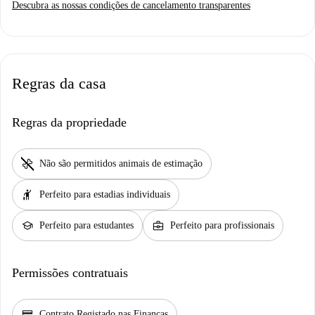
Descubra as nossas condições de cancelamento transparentes
Regras da casa
Regras da propriedade
pet_supplies
Não são permitidos animais de estimação
hail
Perfeito para estadias individuais
school
business_center
Perfeito para estudantes
Perfeito para profissionais
Permissões contratuais
credit_score
Contrato Registado nas Finanças