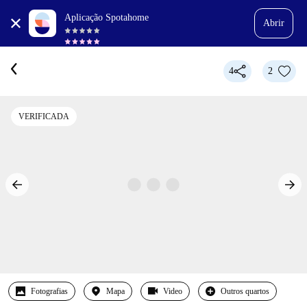
Aplicação Spotahome
Abrir
4
2
VERIFICADA
Fotografias
Mapa
Video
Outros quartos