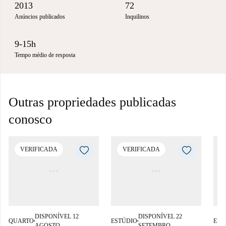
2013
72
Anúncios publicados
Inquilinos
9-15h
Tempo médio de resposta
Outras propriedades publicadas
conosco
VERIFICADA
VERIFICADA
DISPONÍVEL 12
DISPONÍVEL 22
QUARTO
ESTÚDIO
EST
■
■
AGOSTO
SETEMBRO