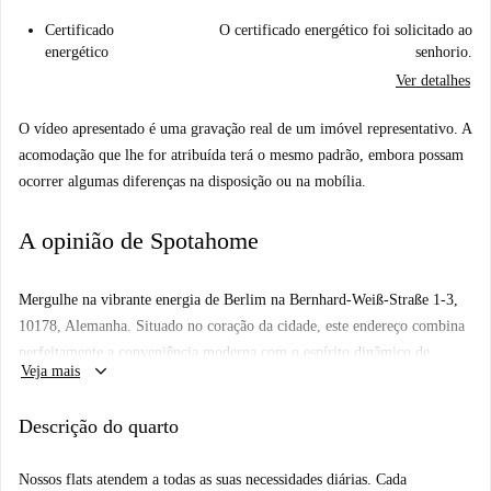
Certificado
O certificado energético foi solicitado ao
energético
senhorio.
Ver detalhes
O vídeo apresentado é uma gravação real de um imóvel representativo. A
acomodação que lhe for atribuída terá o mesmo padrão, embora possam
ocorrer algumas diferenças na disposição ou na mobília.
A opinião de Spotahome
Mergulhe na vibrante energia de Berlim na Bernhard-Weiß-Straße 1-3,
10178, Alemanha. Situado no coração da cidade, este endereço combina
perfeitamente a conveniência moderna com o espírito dinâmico de
keyboard_arrow_down
Veja mais
Berlim. Com uma localização central, os moradores têm fácil acesso aos
diversos bairros, atrações culturais e à eclética cena gastronômica da
Descrição do quarto
cidade. A Bernhard-Weiß-Straße 1-3 exemplifica a vida urbana
contemporânea com seus elementos de design moderno e espaços
Nossos flats atendem a todas as suas necessidades diárias. Cada
cuidadosamente selecionados, criando um ambiente que ressoa com o