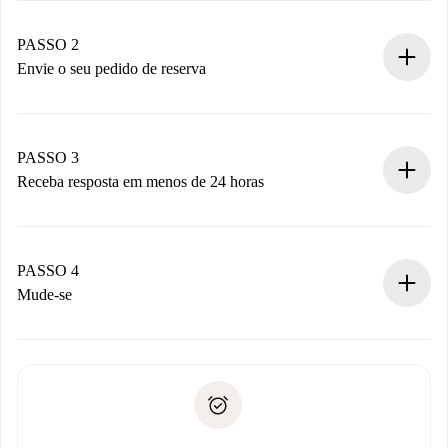
Casas e Proprietários verificados.
Você tem todas as informações necessárias
PASSO 2
antecipadamente.
Envie o seu pedido de reserva
Envie detalhes básicos do seu perfil e método de
pagamento.
Não cobramos nada até que o proprietário confirme.
PASSO 3
Receba resposta em menos de 24 horas
O proprietário tem até 24 horas para confirmar.
Se aceita, faremos a cobrança e conectaremos você ao
proprietário.
PASSO 4
Se recusada: não cobraremos nada e ofereceremos
Mude-se
alternativas.
Combine os detalhes da chegada com o proprietário,
Documentos necessários para “
Spotahome plus
”.
entrega das chaves, etc.
Documento de identidade ou Passaporte
A Spotahome só transferirá o primeiro pagamento se você
Comprovante de solvência
não comunicar nenhum problema.
Débito direto bancário