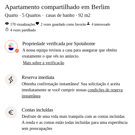
Apartamento compartilhado em Berlim
Quarto
5
Quartos
casas de banho
92
m2
visibility
favorite
person
170
visualizações
2
vezes guardado como favorito
4
interessado
ios_share
4
vezes partilhado
Propriedade verificada por Spotahome
A nossa equipa revisou a casa para assegurar que obténs
exatamente o que vês no anúncio.
Mais sobre a verificação
Reserva imediata
Obtenha confirmação instantânea! Sua solicitação é aceita
imediatamente se você cumprir nossas
condições de reserva
instantânea
Contas incluídas
euro
Desfrute de uma vida mais tranquila com as contas incluídas.
A renda e as contas estão todas incluídas para uma experiência
sem preocupações