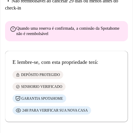
Não reembolsável
ao cancelar 29 dias ou menos antes do
check-in
error
Quando uma reserva é confirmada, a comissão da Spotahome
não é reembolsável
E lembre-se, com esta propriedade terá:
lock
DEPÓSITO PROTEGIDO
check_circle
SENHORIO VERIFICADO
GARANTIA SPOTAHOME
24H PARA VERIFICAR SUA NOVA CASA