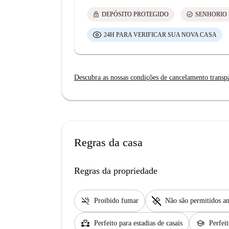
lock
check_circle
DEPÓSITO PROTEGIDO
SENHORIO 
24H PARA VERIFICAR SUA NOVA CASA
Descubra as nossas condições de cancelamento transp
Regras da casa
Regras da propriedade
smoke_free
pet_supplies
Proibido fumar
Não são permitidos an
partner_heart
school
Perfeito para estadias de casais
Perfei