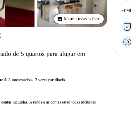
SEM
Mostrar todas as fotos
ado de 5 quartos para alugar em
person
ios_share
to
8
interessado
3
vezes partilhado
contas incluídas. A renda e as contas estão todas incluídas