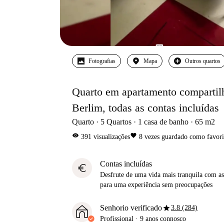
Fotografias
Mapa
Outros quartos
Quarto em apartamento compartilh
Berlim, todas as contas incluídas
Quarto
5
Quartos
1
casa de banho
65
m2
visibility
favorite
391
visualizações
8
vezes guardado como favori
Contas incluídas
euro
Desfrute de uma vida mais tranquila com as 
para uma experiência sem preocupações
star
Senhorio verificado
3.8 (284)
Profissional
·
9 anos
connosco