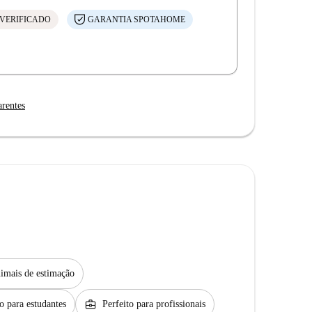
VERIFICADO
GARANTIA SPOTAHOME
arentes
imais de estimação
business_center
to para estudantes
Perfeito para profissionais