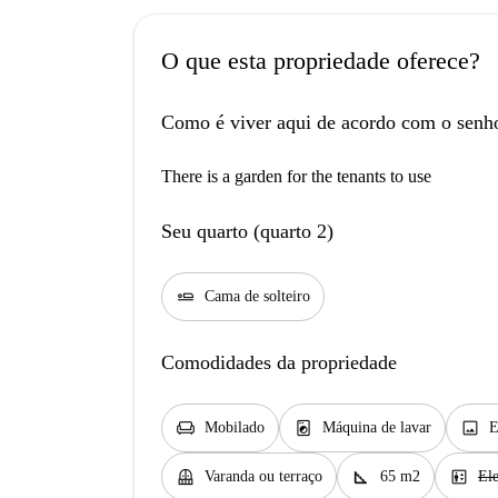
O que esta propriedade oferece?
Como é viver aqui de acordo com o senh
There is a garden for the tenants to use
Seu quarto (quarto 2)
airline_seat_flat
Cama de solteiro
Comodidades da propriedade
chair
local_laundry_service
image
Mobilado
Máquina de lavar
E
balcony
square_foot
elevator
Varanda ou terraço
65 m2
El