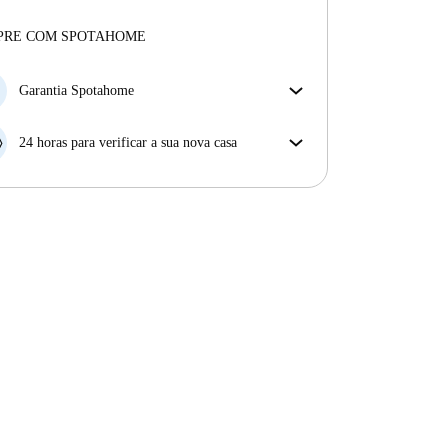
para uma experiência sem preocupações
Profissional
·
9 anos
connosco
Mais sobre este senhorio
PRE COM SPOTAHOME
Mais sobre a verificação
Garantia Spotahome
Se o proprietário cancelar a sua reserva com pouca
antecedência, nós iremos A) pagar um hotel e ajudá-
24 horas para verificar a sua nova casa
lo a encontrar novo alojamento, ou B) reembolsar o
Se a propriedade não corresponder ao prometido no
seu dinheiro na totalidade.
nosso anúncio, tem 24 horas depois de se mudar para
pedir para ser realojado.