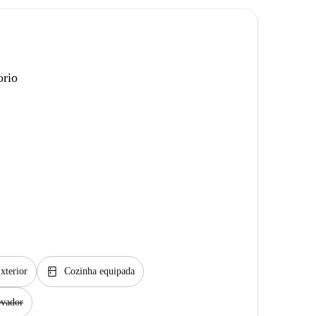
orio
kitchen
xterior
Cozinha equipada
evador