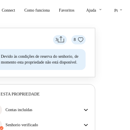
keyboard_arrow_down
keyboard_arrow_down
Connect
Como funciona
Favoritos
Ajuda
Pt
3
8
Devido às condições de reserva do senhorio, de
momento esta propriedade não está disponível.
 ESTA PROPRIEDADE
Contas incluídas
Desfrute de uma vida mais tranquila com as contas
incluídas. A renda e as contas estão todas incluídas
Senhorio verificado