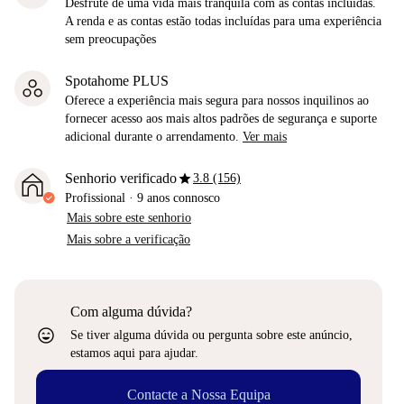
Desfrute de uma vida mais tranquila com as contas incluídas.
A renda e as contas estão todas incluídas para uma experiência
sem preocupações
Spotahome PLUS
Oferece a experiência mais segura para nossos inquilinos ao
fornecer acesso aos mais altos padrões de segurança e suporte
adicional durante o arrendamento.
Ver mais
star
Senhorio verificado
3.8 (156)
Profissional
·
9 anos
connosco
Mais sobre este senhorio
Mais sobre a verificação
Com alguma dúvida?
sentiment_very_satisfied
Se tiver alguma dúvida ou pergunta sobre este anúncio,
estamos aqui para ajudar.
Contacte a Nossa Equipa