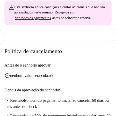
warning_amber
Este senhorio aplica
condições e custos adicionais
que não são
apresentados neste resumo. Reveja-os em
Ver todos os pagamentos
antes de solicitar a reserva.
Política de cancelamento
Antes de o senhorio aprovar
check_circle
nenhum valor será cobrado
Depois da aprovação do senhorio:
Reembolso total do pagamento inicial
ao cancelar 60 dias ou
mais antes do check-in
Reembolso de 50% do pagamento inicial
ao cancelar entre 30