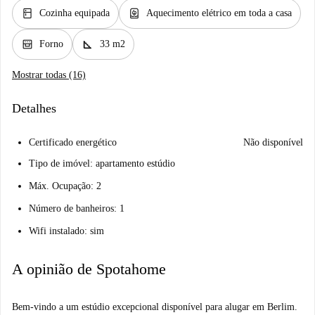
kitchen
water_heater
Cozinha equipada
Aquecimento elétrico em toda a casa
oven_gen
square_foot
Forno
33 m2
Mostrar todas (16)
Detalhes
Certificado energético
Não disponível
Tipo de imóvel: apartamento estúdio
Máx. Ocupação: 2
Número de banheiros: 1
Wifi instalado: sim
A opinião de Spotahome
Bem-vindo a um estúdio excepcional disponível para alugar em Berlim.