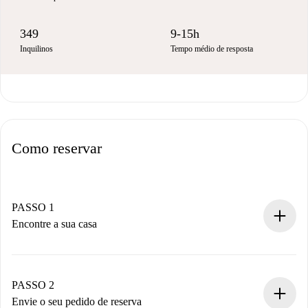
349
9-15h
Inquilinos
Tempo médio de resposta
Como reservar
PASSO 1
Encontre a sua casa
Processo de reserva 100% online.
Casas e Proprietários verificados.
Você tem todas as informações necessárias
PASSO 2
antecipadamente.
Envie o seu pedido de reserva