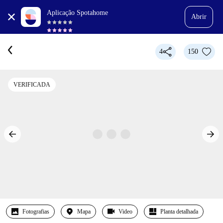
Aplicação Spotahome
Abrir
4
150
VERIFICADA
Fotografias
Mapa
Video
Planta detalhada