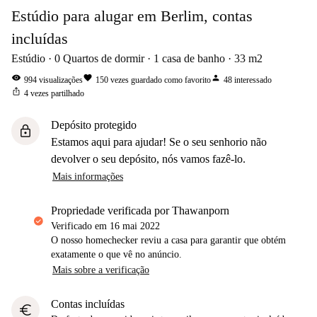
Estúdio para alugar em Berlim, contas
incluídas
Estúdio
0
Quartos de dormir
1
casa de banho
33
m2
visibility
favorite
person
994
visualizações
150
vezes guardado como favorito
48
interessado
ios_share
4
vezes partilhado
Depósito protegido
lock
Estamos aqui para ajudar! Se o seu senhorio não
devolver o seu depósito, nós vamos fazê-lo.
Mais informações
propriedade verificada por Thawanporn
Verificado em
16 mai 2022
O nosso homechecker reviu a casa para garantir que obtém
exatamente o que vê no anúncio.
Mais sobre a verificação
Contas incluídas
euro