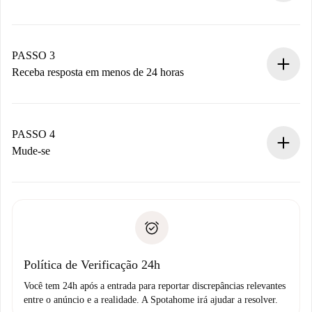
Envie detalhes básicos do seu perfil e método de
pagamento.
Não cobramos nada até que o proprietário confirme.
PASSO 3
Receba resposta em menos de 24 horas
O proprietário tem até 24 horas para confirmar.
Se aceita, faremos a cobrança e conectaremos você ao
proprietário.
PASSO 4
Se recusada: não cobraremos nada e ofereceremos
Mude-se
alternativas.
Combine os detalhes da chegada com o proprietário,
Documentos necessários para “
Spotahome plus
”.
entrega das chaves, etc.
Documento de identidade ou Passaporte
A Spotahome só transferirá o primeiro pagamento se você
Comprovante de solvência
não comunicar nenhum problema.
Débito direto bancário
Política de Verificação 24h
Você tem 24h após a entrada para reportar discrepâncias relevantes
entre o anúncio e a realidade. A Spotahome irá ajudar a resolver.