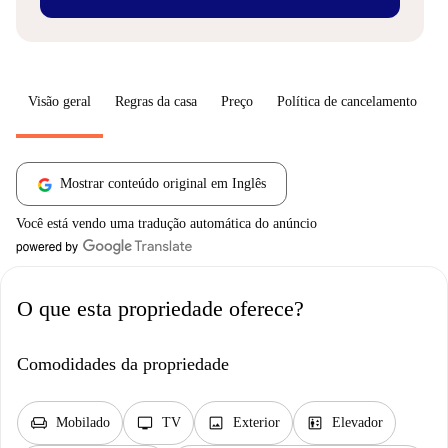
Visão geral
Regras da casa
Preço
Política de cancelamento
S
Mostrar conteúdo original em Inglês
Você está vendo uma tradução automática do anúncio
O que esta propriedade oferece?
Comodidades da propriedade
chair
tv
image
elevator
Mobilado
TV
Exterior
Elevador