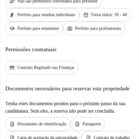
person_add
Não são permitidos convidados para pernoitar
hail
calendar_month
Perfeito para estadias individuais
Faixa etária: 18 - 40
school
business_center
Perfeito para estudantes
Perfeito para profissionais
Permissões contratuais
credit_score
Contrato Registado nas Finanças
Documentos necessários para reservar esta propriedade
Tenha estes documentos prontos para o próximo passo da sua
candidatura. Sem eles, a reserva não pode ser concluída.
description
description
Documento de identificação
Passaporte
description
description
Carta de aceitação da universidade
Contrato de trabalho