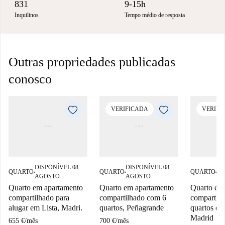
831
9-15h
Inquilinos
Tempo médio de resposta
Outras propriedades publicadas
conosco
VERIFICADA
VERIFI
DISPONÍVEL 08
DISPONÍVEL 08
DI
QUARTO
QUARTO
QUARTO
■
■
■
AGOSTO
AGOSTO
SE
Quarto em apartamento
Quarto em apartamento
Quarto em
compartilhado para
compartilhado com 6
compartilh
alugar em Lista, Madri.
quartos, Peñagrande
quartos em
Madrid
655 €
/
mês
700 €
/
mês