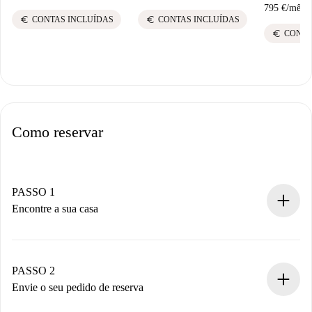
795 €
/
mês
euro
euro
CONTAS INCLUÍDAS
CONTAS INCLUÍDAS
euro
CONTA
Como reservar
PASSO 1
Encontre a sua casa
Processo de reserva 100% online.
Casas e Proprietários verificados.
Você tem todas as informações necessárias
PASSO 2
antecipadamente.
Envie o seu pedido de reserva