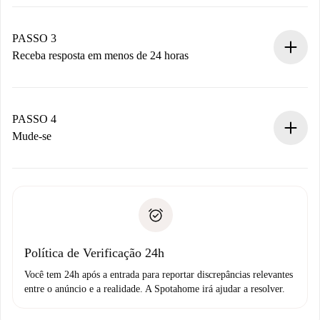
Envie detalhes básicos do seu perfil e método de
pagamento.
Não cobramos nada até que o proprietário confirme.
PASSO 3
Receba resposta em menos de 24 horas
O proprietário tem até 24 horas para confirmar.
Se aceita, faremos a cobrança e conectaremos você ao
proprietário.
PASSO 4
Se recusada: não cobraremos nada e ofereceremos
Mude-se
alternativas.
Combine os detalhes da chegada com o proprietário,
Documentos necessários para “
Spotahome plus
”.
entrega das chaves, etc.
Documento de identidade ou Passaporte
A Spotahome só transferirá o primeiro pagamento se você
Comprovante de solvência
não comunicar nenhum problema.
Débito direto bancário
Política de Verificação 24h
Você tem 24h após a entrada para reportar discrepâncias relevantes
entre o anúncio e a realidade. A Spotahome irá ajudar a resolver.