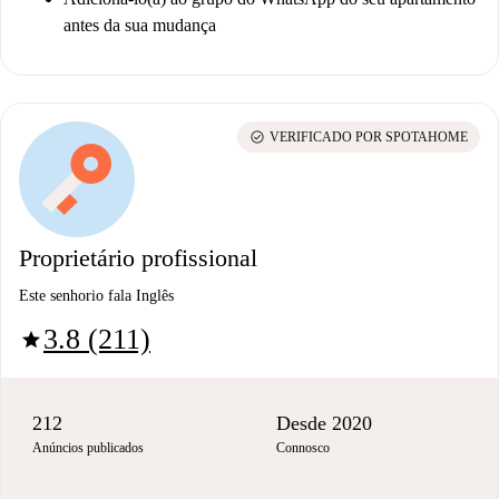
antes da sua mudança
check_circle
VERIFICADO POR SPOTAHOME
Proprietário profissional
Este senhorio fala Inglês
3.8 (211)
star
212
Desde 2020
Anúncios publicados
Connosco