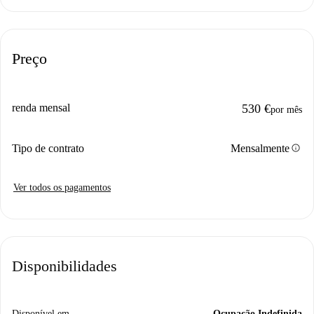
Preço
renda mensal
530 €
por mês
info
Tipo de contrato
Mensalmente
Ver todos os pagamentos
Disponibilidades
Disponível em
Ocupação Indefinida