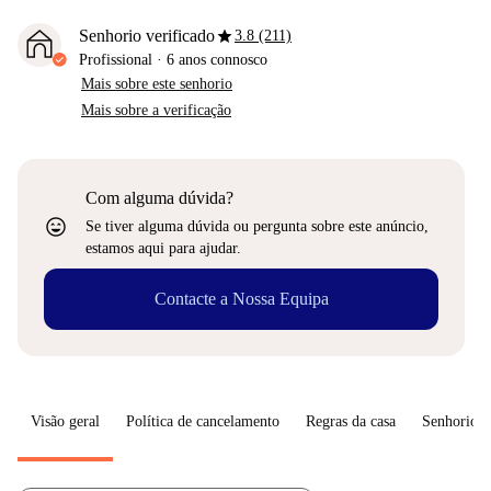
star
Senhorio verificado
3.8 (211)
Profissional
·
6 anos
connosco
Mais sobre este senhorio
Mais sobre a verificação
Com alguma dúvida?
sentiment_very_satisfied
Se tiver alguma dúvida ou pergunta sobre este anúncio,
estamos aqui para ajudar.
Contacte a Nossa Equipa
Visão geral
Política de cancelamento
Regras da casa
Senhorio