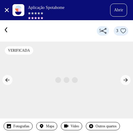
Aplicação Spotahome
Abrir
5
3
VERIFICADA
Fotografias
Mapa
Video
Outros quartos