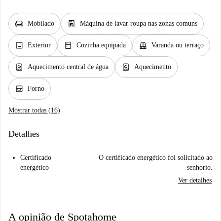
chair
local_laundry_service
Mobilado
Máquina de lavar roupa nas zonas comuns
image
kitchen
balcony
Exterior
Cozinha equipada
Varanda ou terraço
water_heater
water_heater
Aquecimento central de água
Aquecimento
oven_gen
Forno
Mostrar todas (16)
Detalhes
Certificado
O certificado energético foi solicitado ao
energético
senhorio.
Ver detalhes
A opinião de Spotahome