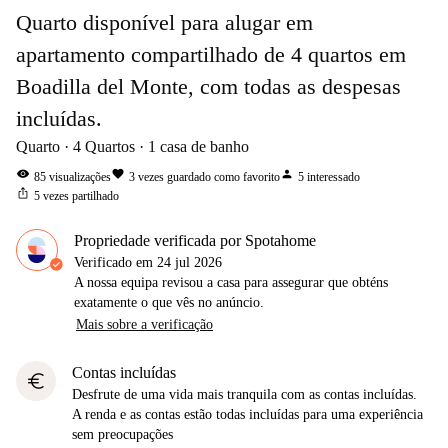
Quarto disponível para alugar em
apartamento compartilhado de 4 quartos em
Boadilla del Monte, com todas as despesas
incluídas.
Quarto
4
Quartos
1
casa de banho
visibility
favorite
person
85
visualizações
3
vezes guardado como favorito
5
interessado
ios_share
5
vezes partilhado
Propriedade verificada por Spotahome
Verificado em
24 jul 2026
A nossa equipa revisou a casa para assegurar que obténs
exatamente o que vês no anúncio.
Mais sobre a verificação
Contas incluídas
euro
Desfrute de uma vida mais tranquila com as contas incluídas.
A renda e as contas estão todas incluídas para uma experiência
sem preocupações