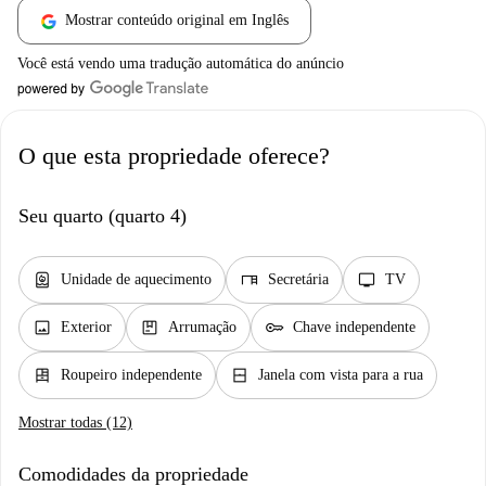
Mostrar conteúdo original em Inglês
Você está vendo uma tradução automática do anúncio
O que esta propriedade oferece?
Seu quarto (quarto 4)
water_heater
desk
tv
Unidade de aquecimento
Secretária
TV
image
package
key
Exterior
Arrumação
Chave independente
dresser
window_closed
Roupeiro independente
Janela com vista para a rua
Mostrar todas (12)
Comodidades da propriedade