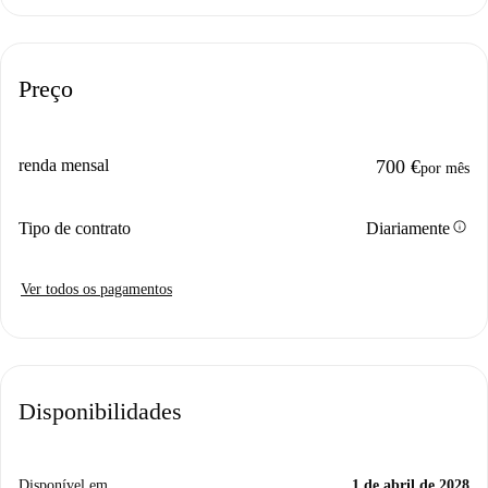
Preço
renda mensal
700 €
por mês
info
Tipo de contrato
Diariamente
Ver todos os pagamentos
Disponibilidades
Disponível em
1 de abril de 2028