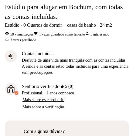
Estúdio para alugar em Bochum, com todas
as contas incluídas.
Estúdio
0
Quartos de dormir
casas de banho
24
m2
visibility
favorite
person
59
visualizações
1
vezes guardado como favorito
3
interessado
ios_share
3
vezes partilhado
Contas incluídas
euro
Desfrute de uma vida mais tranquila com as contas incluídas.
A renda e as contas estão todas incluídas para uma experiência
sem preocupações
star
Senhorio verificado
5 (8)
Profissional
·
1 anos
connosco
Mais sobre este senhorio
Mais sobre a verificação
Com alguma dúvida?