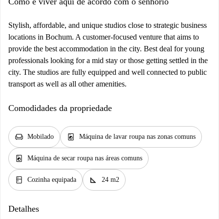
Como é viver aqui de acordo com o senhorio
Stylish, affordable, and unique studios close to strategic business
locations in Bochum. A customer-focused venture that aims to
provide the best accommodation in the city. Best deal for young
professionals looking for a mid stay or those getting settled in the
city. The studios are fully equipped and well connected to public
transport as well as all other amenities.
Comodidades da propriedade
chair
local_laundry_service
Mobilado
Máquina de lavar roupa nas zonas comuns
local_laundry_service
Máquina de secar roupa nas áreas comuns
kitchen
square_foot
Cozinha equipada
24 m2
Detalhes