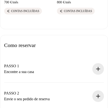
700 €
/
mês
800 €
/
mês
euro
euro
CONTAS INCLUÍDAS
CONTAS INCLUÍDAS
Como reservar
PASSO 1
Encontre a sua casa
Processo de reserva 100% online.
Casas e Proprietários verificados.
Você tem todas as informações necessárias
PASSO 2
antecipadamente.
Envie o seu pedido de reserva