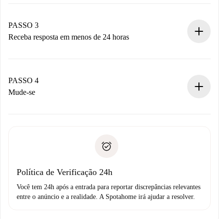
Envie detalhes básicos do seu perfil e método de
pagamento.
Não cobramos nada até que o proprietário confirme.
PASSO 3
Receba resposta em menos de 24 horas
O proprietário tem até 24 horas para confirmar.
Se aceita, faremos a cobrança e conectaremos você ao
proprietário.
PASSO 4
Se recusada: não cobraremos nada e ofereceremos
Mude-se
alternativas.
Combine os detalhes da chegada com o proprietário,
Documentos necessários para “
Spotahome plus
”.
entrega das chaves, etc.
Documento de identidade ou Passaporte
A Spotahome só transferirá o primeiro pagamento se você
Comprovante de solvência
não comunicar nenhum problema.
Débito direto bancário
Política de Verificação 24h
Você tem 24h após a entrada para reportar discrepâncias relevantes
entre o anúncio e a realidade. A Spotahome irá ajudar a resolver.