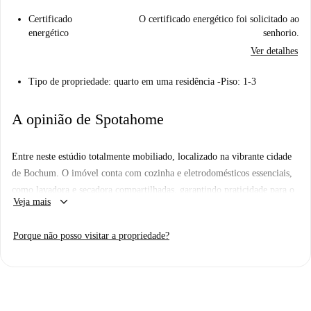
Certificado
O certificado energético foi solicitado ao
energético
senhorio.
Ver detalhes
Tipo de propriedade: quarto em uma residência -Piso: 1-3
A opinião de Spotahome
Entre neste estúdio totalmente mobiliado, localizado na vibrante cidade
de Bochum. O imóvel conta com cozinha e eletrodomésticos essenciais,
como lavadora e secadora compartilhadas, garantindo praticidade para o
keyboard_arrow_down
Veja mais
seu dia a dia. Todas as contas, incluindo eletricidade, água, gás e Wi-Fi,
estão inclusas, com um limite global para uma vida sem complicações.
Porque não posso visitar a propriedade?
Certifique-se de que a documentação enviada atenda aos requisitos
estabelecidos no contrato de locação para que sua candidatura seja
aprovada.
O estúdio está estrategicamente localizado próximo à estação de metrô