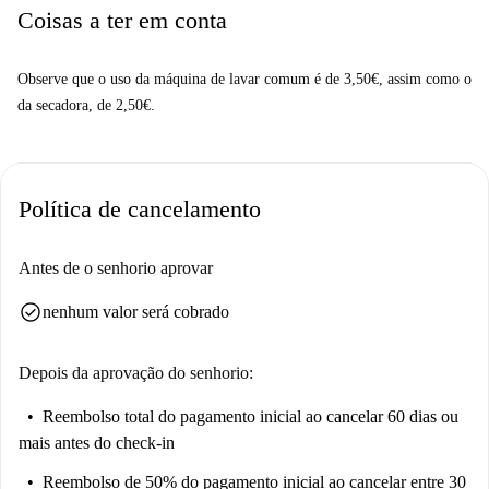
Bochum Wasserstraße, facilitando o deslocamento. Nas proximidades,
Coisas a ter em conta
você encontrará diversas opções gastronômicas, como o restaurante
Kantine-Urban Diyner e a Pizzeria Ristorante bei Lillo. Para suas
Observe que o uso da máquina de lavar comum é de 3,50€, assim como o
compras de supermercado, os mercados E-Center e Edeka Mader estão a
da secadora, de 2,50€.
poucos passos de distância. Explore a região e desfrute da atmosfera
acolhedora de Bochum.
Política de cancelamento
Antes de o senhorio aprovar
check_circle
nenhum valor será cobrado
Depois da aprovação do senhorio:
Reembolso total do pagamento inicial
ao cancelar 60 dias ou
mais antes do check-in
Reembolso de 50% do pagamento inicial
ao cancelar entre 30