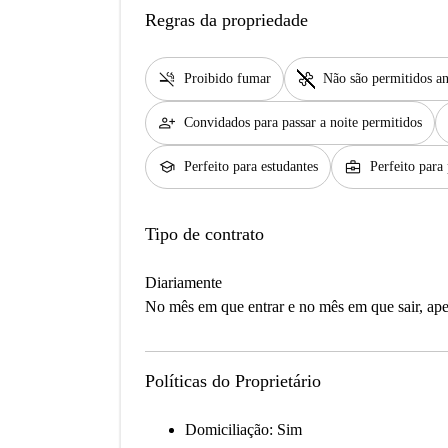
Regras da propriedade
smoke_free
pet_supplies
Proibido fumar
Não são permitidos an
person_add
Convidados para passar a noite permitidos
school
business_center
Perfeito para estudantes
Perfeito para 
Tipo de contrato
Diariamente
No mês em que entrar e no mês em que sair, apen
Políticas do Proprietário
Domiciliação: Sim