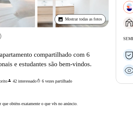
Mostrar todas as fotos
SEM
 apartamento compartilhado com 6
onais e estudantes são bem-vindos.
person
ios_share
orito
42
interessado
6
vezes partilhado
ar que obténs exatamente o que vês no anúncio.