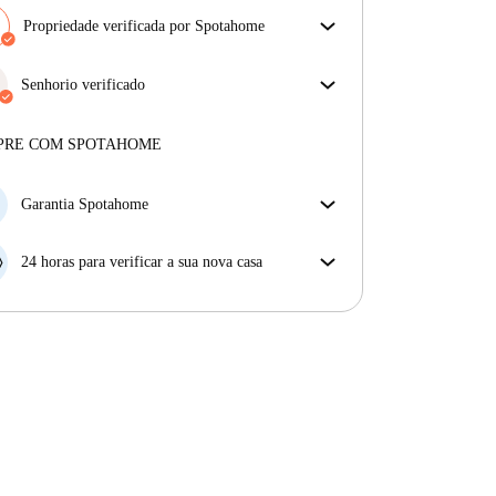
Propriedade verificada por Spotahome
A nossa equipa revisou a casa para assegurar que
obténs exatamente o que vês no anúncio.
Senhorio verificado
Mais sobre a verificação
Privado
·
1 anos
connosco
Mais sobre este senhorio
PRE COM SPOTAHOME
Mais sobre a verificação
Garantia Spotahome
Se o proprietário cancelar a sua reserva com pouca
antecedência, nós iremos A) pagar um hotel e ajudá-
24 horas para verificar a sua nova casa
lo a encontrar novo alojamento, ou B) reembolsar o
Se a propriedade não corresponder ao prometido no
seu dinheiro na totalidade.
nosso anúncio, tem 24 horas depois de se mudar para
pedir para ser realojado.