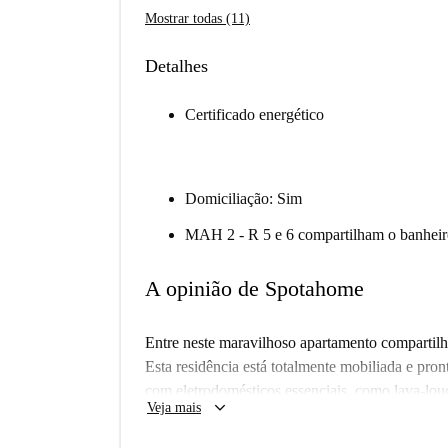
Mostrar todas (11)
Detalhes
Certificado energético
Domiciliação: Sim
MAH 2 - R 5 e 6 compartilham o banhei
A opinião de Spotahome
Entre neste maravilhoso apartamento compartilh
Esta residência está totalmente mobiliada e pro
com eletrodomésticos essenciais, como lava-lou
keyboard_arrow_down
Veja mais
máquina de lavar e secadora, atendendo às suas
garante o seu conforto durante os meses mais fr