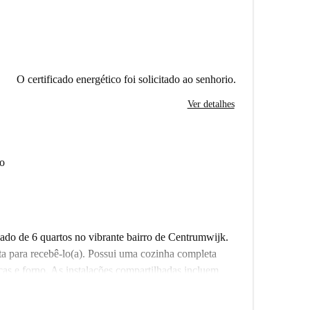
O certificado energético foi solicitado ao senhorio.
Ver detalhes
ro
ado de 6 quartos no vibrante bairro de Centrumwijk.
nta para recebê-lo(a). Possui uma cozinha completa
ças e forno. As instalações compartilhadas incluem
 necessidades de lavanderia. O aquecimento central
ios, tornando este espaço aconchegante e convidativo.