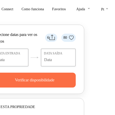
keyboard_arrow_down
keyboard_arrow_down
Connect
Como funciona
Favoritos
Ajuda
Pt
cione datas para ver os
6
80
ços
ATA ENTRADA
DATA SAÍDA
Verificar disponibilidade
 ESTA PROPRIEDADE