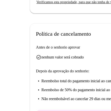
Verificamos esta propriedade, para que não tenha de v
Situado no bairro de Centrumwijk, em Bruxelas, 
deslumbrantes. Pontos de interesse nas proximi
Von Lõngus, e a impressionante Grand Place, a
estar localizado em uma das zonas históricas e
atrações incríveis a poucos passos de distância.
Política de cancelamento
Antes de o senhorio aprovar
check_circle
nenhum valor será cobrado
Depois da aprovação do senhorio:
Reembolso total do pagamento inicial
ao can
Reembolso de 50% do pagamento inicial
ao 
Não reembolsável
ao cancelar 29 dias ou me