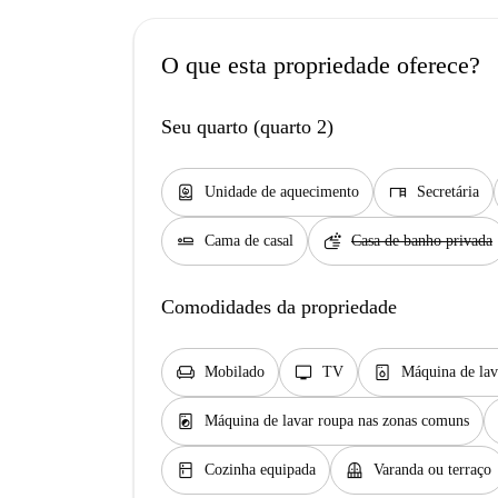
O que esta propriedade oferece?
Seu quarto (quarto 2)
water_heater
desk
Unidade de aquecimento
Secretária
airline_seat_flat
soap
Cama de casal
Casa de banho privada
Comodidades da propriedade
chair
tv
dishwasher_gen
Mobilado
TV
Máquina de lav
local_laundry_service
Máquina de lavar roupa nas zonas comuns
kitchen
balcony
Cozinha equipada
Varanda ou terraço