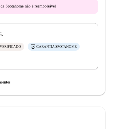
o da Spotahome
não é reembolsável
á:
VERIFICADO
GARANTIA SPOTAHOME
arentes