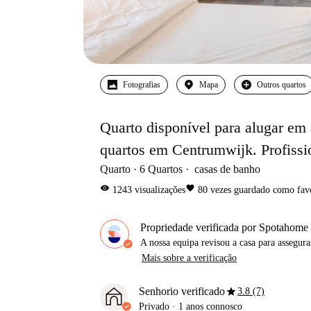
Fotografias
Mapa
Outros quartos
Quarto disponível para alugar em
quartos em Centrumwijk. Profissi
Quarto
6
Quartos
casas de banho
visibility
favorite
1243
visualizações
80
vezes guardado como fav
Propriedade verificada por Spotahome
A nossa equipa revisou a casa para assegur
Mais sobre a verificação
star
Senhorio verificado
3.8 (7)
Privado
·
1 anos
connosco