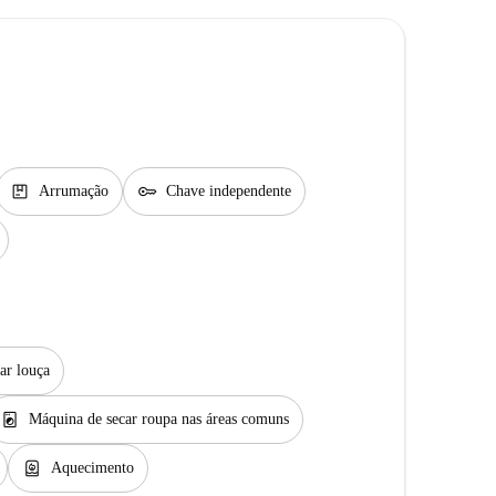
package
key
Arrumação
Chave independente
ar louça
local_laundry_service
Máquina de secar roupa nas áreas comuns
water_heater
Aquecimento