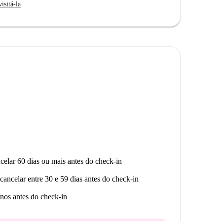
isitá-la
este imóvel fica próximo a muitas atrações turísticas
dades incluem o mural (R)estart Reality, de Edward
mbos a uma curta caminhada de distância. Desfrute de
 movimentadas de Bruxelas, com uma infinidade de
celar 60 dias ou mais antes do check-in
cancelar entre 30 e 59 dias antes do check-in
nos antes do check-in