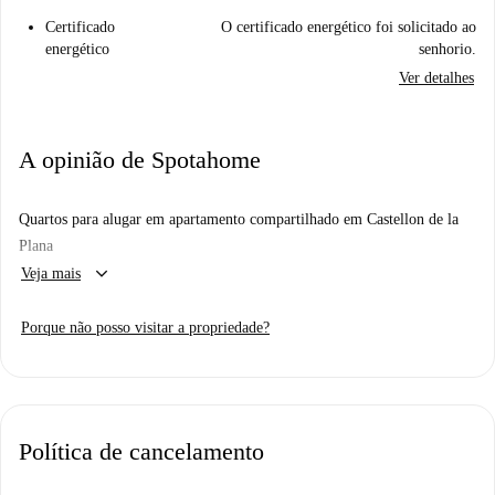
Certificado
O certificado energético foi solicitado ao
energético
senhorio.
Ver detalhes
A opinião de Spotahome
Quartos para alugar em apartamento compartilhado em Castellon de la
Plana
keyboard_arrow_down
Veja mais
Porque não posso visitar a propriedade?
Política de cancelamento