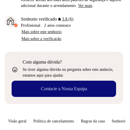
adicional durante o arrendamento.
Ver mais
star
Senhorio verificado
3.8 (6)
Profissional
·
2 anos
connosco
Mais sobre este senhorio
Mais sobre a verificação
Com alguma dúvida?
sentiment_very_satisfied
Se tiver alguma dúvida ou pergunta sobre este anúncio,
estamos aqui para ajudar.
Contacte a Nossa Equipa
Visão geral
Política de cancelamento
Regras da casa
Senhorio