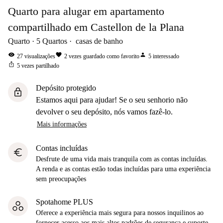
Quarto para alugar em apartamento
compartilhado em Castellon de la Plana
Quarto
5
Quartos
casas de banho
visibility
favorite
person
27
visualizações
2
vezes guardado como favorito
5
interessado
ios_share
5
vezes partilhado
Depósito protegido
lock
Estamos aqui para ajudar! Se o seu senhorio não
devolver o seu depósito, nós vamos fazê-lo.
Mais informações
Contas incluídas
euro
Desfrute de uma vida mais tranquila com as contas incluídas.
A renda e as contas estão todas incluídas para uma experiência
sem preocupações
Spotahome PLUS
Oferece a experiência mais segura para nossos inquilinos ao
fornecer acesso aos mais altos padrões de segurança e suporte