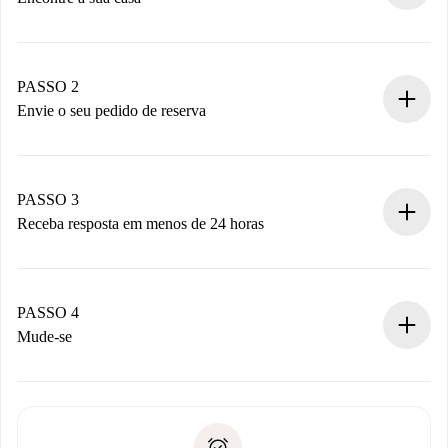
Processo de reserva 100% online.
Casas e Proprietários verificados.
Você tem todas as informações necessárias
PASSO 2
antecipadamente.
Envie o seu pedido de reserva
Envie detalhes básicos do seu perfil e método de
pagamento.
Não cobramos nada até que o proprietário confirme.
PASSO 3
Receba resposta em menos de 24 horas
O proprietário tem até 24 horas para confirmar.
Se aceita, faremos a cobrança e conectaremos você ao
proprietário.
PASSO 4
Se recusada: não cobraremos nada e ofereceremos
Mude-se
alternativas.
Combine os detalhes da chegada com o proprietário,
Documentos necessários para “
Spotahome plus
”.
entrega das chaves, etc.
Documento de identidade ou Passaporte
A Spotahome só transferirá o primeiro pagamento se você
Comprovante de solvência