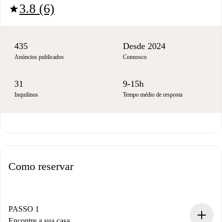
3.8 (6)
star
435
Desde 2024
Anúncios publicados
Connosco
31
9-15h
Inquilinos
Tempo médio de resposta
Como reservar
PASSO 1
Encontre a sua casa