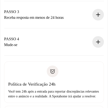
pagamento.
Não cobramos nada até que o proprietário confirme.
PASSO 3
Receba resposta em menos de 24 horas
O proprietário tem até 24 horas para confirmar.
Se aceita, faremos a cobrança e conectaremos você ao
proprietário.
PASSO 4
Se recusada: não cobraremos nada e ofereceremos
Mude-se
alternativas.
Combine os detalhes da chegada com o proprietário,
Documentos necessários para “
Spotahome plus
”.
entrega das chaves, etc.
Documento de identidade ou Passaporte
A Spotahome só transferirá o primeiro pagamento se você
Comprovante de solvência
não comunicar nenhum problema.
Débito direto bancário
Política de Verificação 24h
Você tem 24h após a entrada para reportar discrepâncias relevantes
entre o anúncio e a realidade. A Spotahome irá ajudar a resolver.