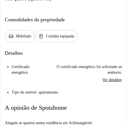
Comodidades da propriedade
chair
kitchen
Mobilado
Cozinha equipada
Detalhes
Certificado
O certificado energético foi solicitado ao
energético
senhorio.
Ver detalhes
Tipo de imóvel: apartamento
A opinião de Spotahome
Alugam-se quartos numa residência em Schönaugürtel.