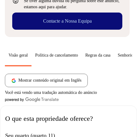
sentiment_very_satisfied
Se tiver alguma dúvida ou pergunta sobre este anúncio,
estamos aqui para ajudar.
Contacte a Nossa Equipa
Visão geral
Política de cancelamento
Regras da casa
Senhorio
Mostrar conteúdo original em Inglês
Você está vendo uma tradução automática do anúncio
O que esta propriedade oferece?
Seu quarto (quarto 11)