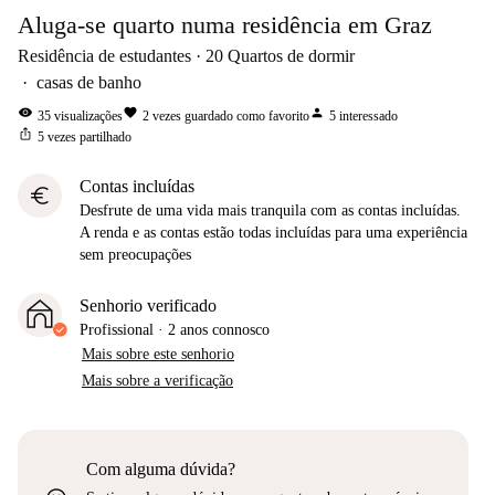
Aluga-se quarto numa residência em Graz
Residência de estudantes
20
Quartos de dormir
casas de banho
visibility
favorite
person
35
visualizações
2
vezes guardado como favorito
5
interessado
ios_share
5
vezes partilhado
Contas incluídas
euro
Desfrute de uma vida mais tranquila com as contas incluídas.
A renda e as contas estão todas incluídas para uma experiência
sem preocupações
Senhorio verificado
Profissional
·
2 anos
connosco
Mais sobre este senhorio
Mais sobre a verificação
Com alguma dúvida?