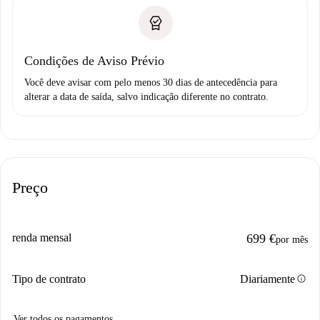
Condições de Aviso Prévio
Você deve avisar com pelo menos 30 dias de antecedência para
alterar a data de saída, salvo indicação diferente no contrato.
Preço
renda mensal
699 €
por mês
info
Tipo de contrato
Diariamente
Ver todos os pagamentos