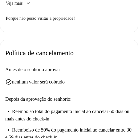
keyboard_arrow_down
Veja mais
Porque não posso visitar a propriedade?
Política de cancelamento
Antes de o senhorio aprovar
check_circle
nenhum valor será cobrado
Depois da aprovação do senhorio:
Reembolso total do pagamento inicial
ao cancelar 60 dias ou
mais antes do check-in
Reembolso de 50% do pagamento inicial
ao cancelar entre 30
e 59 dias antes do check-in