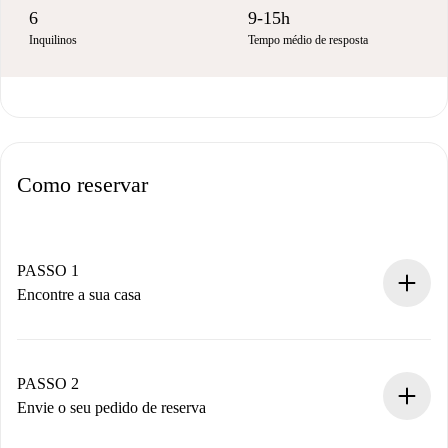
6
9-15h
Inquilinos
Tempo médio de resposta
Como reservar
PASSO 1
Encontre a sua casa
Processo de reserva 100% online.
Casas e Proprietários verificados.
Você tem todas as informações necessárias
PASSO 2
antecipadamente.
Envie o seu pedido de reserva
Envie detalhes básicos do seu perfil e método de