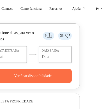
keyboard_arrow_down
keyboard_arrow_down
Connect
Como funciona
Favoritos
Ajuda
Pt
cione datas para ver os
9
33
ços
ATA ENTRADA
DATA SAÍDA
Verificar disponibilidade
 ESTA PROPRIEDADE