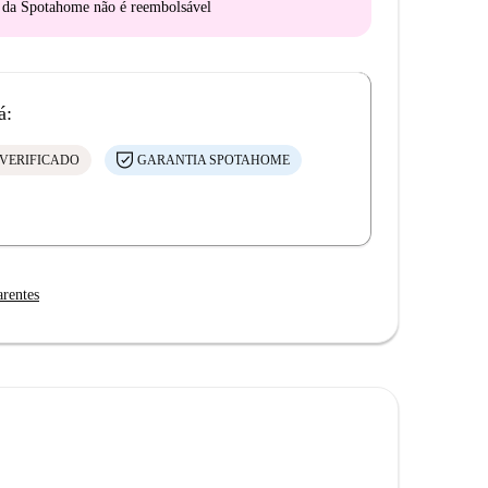
o da Spotahome
não é reembolsável
á:
VERIFICADO
GARANTIA SPOTAHOME
arentes