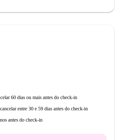
eado por diversos pontos de interesse. Restaurantes
a, enquanto os mercados Pam e Conad ficam a uma
rias. A faculdade Technofashiongroup também está
celar 60 dias ou mais antes do check-in
cancelar entre 30 e 59 dias antes do check-in
nos antes do check-in