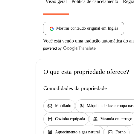
Visão geral
Política de cancelamento
Regra
Mostrar conteúdo original em Inglês
Você está vendo uma tradução automática do a
O que esta propriedade oferece?
Comodidades da propriedade
chair
local_laundry_service
Mobilado
Máquina de lavar roupa na
kitchen
balcony
Cozinha equipada
Varanda ou terraço
water_heater
oven_gen
Aquecimento a gás natural
Forno