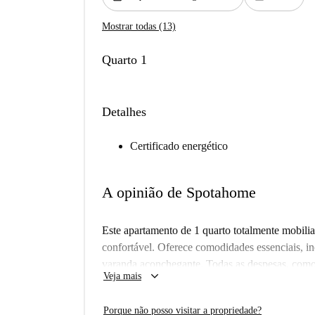
Mostrar todas (13)
Quarto 1
Detalhes
Certificado energético
A opinião de Spotahome
Este apartamento de 1 quarto totalmente mobilia
confortável. Oferece comodidades essenciais, i
varanda aconchegante. Todas as despesas, como e
keyboard_arrow_down
Veja mais
sua conveniência. Os proprietários da Spotahom
garantindo confiabilidade.
Porque não posso visitar a propriedade?