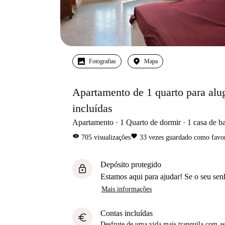
Fotografias
Mapa
Apartamento de 1 quarto para alug
incluídas
Apartamento
1
Quarto de dormir
1
casa de b
visibility
favorite
705
visualizações
33
vezes guardado como favor
Depósito protegido
lock
Estamos aqui para ajudar! Se o seu sen
Mais informações
Contas incluídas
euro
Desfrute de uma vida mais tranquila com as 