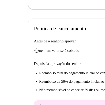
Localizado em Tibaldi, Milão, o imóvel está rod
próximos incluem o Umi Sushi Pokè e o Ghenz
curta distância a pé para suas necessidades diá
convenientemente localizada nas proximidades.
Política de cancelamento
Antes de o senhorio aprovar
check_circle
nenhum valor será cobrado
Depois da aprovação do senhorio:
Reembolso total do pagamento inicial
ao can
Reembolso de 50% do pagamento inicial
ao 
Não reembolsável
ao cancelar 29 dias ou me