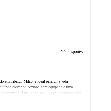
Não disponível
do em Tibaldi, Milão, é ideal para uma vida
ncluindo elevador, cozinha bem equipada e uma
letricidade, água, gás e Wi-Fi, estão incluídas para
e passam por um rigoroso processo de seleção,