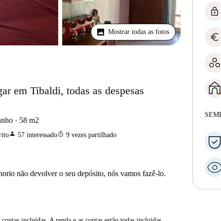
lock
Mostrar todas as fotos
euro
ar em Tibaldi, todas as despesas
SEM
anho
58
m2
person
ios_share
ito
57
interessado
9
vezes partilhado
horio não devolver o seu depósito, nós vamos fazê-lo.
contas incluídas. A renda e as contas estão todas incluídas