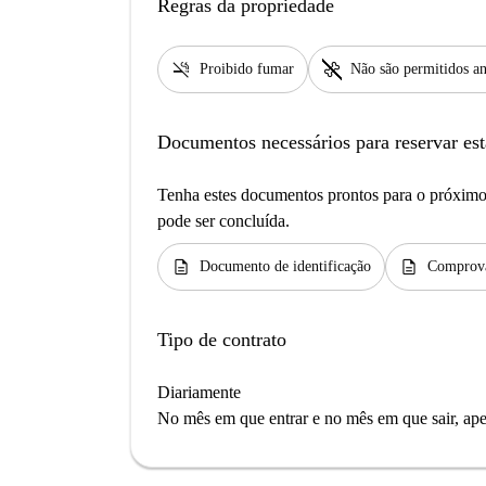
Regras da propriedade
smoke_free
pet_supplies
Proibido fumar
Não são permitidos an
Documentos necessários para reservar est
Tenha estes documentos prontos para o próximo 
pode ser concluída.
description
description
Documento de identificação
Comprova
Tipo de contrato
Diariamente
No mês em que entrar e no mês em que sair, apen