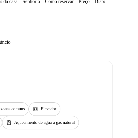
s da casa
Senhorio
Como reservar
Preço
Disponibilidades
núncio
elevator
s zonas comuns
Elevador
water_heater
Aquecimento de água a gás natural