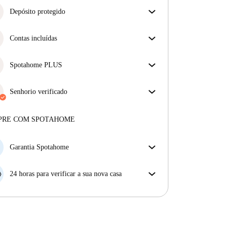
Depósito protegido
Estamos aqui para ajudar! Se o seu senhorio não
devolver o seu depósito, nós vamos fazê-lo.
Contas incluídas
Mais informações
Desfrute de uma vida mais tranquila com as contas
incluídas. A renda e as contas estão todas incluídas
Spotahome PLUS
para uma experiência sem preocupações
Oferece a experiência mais segura para nossos
inquilinos ao fornecer acesso aos mais altos padrões
Senhorio verificado
de segurança e suporte adicional durante o
Privado
·
1 anos
connosco
arrendamento.
Ver mais
Mais sobre este senhorio
PRE COM SPOTAHOME
Mais sobre a verificação
Garantia Spotahome
Se o proprietário cancelar a sua reserva com pouca
antecedência, nós iremos A) pagar um hotel e ajudá-
24 horas para verificar a sua nova casa
lo a encontrar novo alojamento, ou B) reembolsar o
Se a propriedade não corresponder ao prometido no
seu dinheiro na totalidade.
nosso anúncio, tem 24 horas depois de se mudar para
pedir para ser realojado.